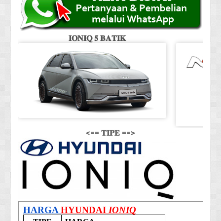
𝐈𝐎𝐍𝐈𝐐 𝟓 𝐁𝐀𝐓𝐈𝐊
<== 𝐓𝐈𝐏𝐄 ==>