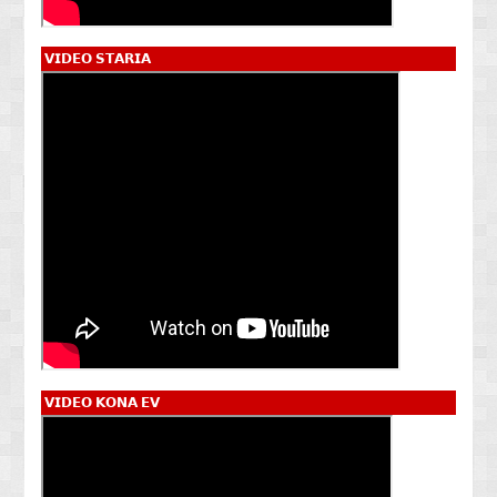
𝗩𝗜𝗗𝗘𝗢 𝗦𝗧𝗔𝗥𝗜𝗔
𝗩𝗜𝗗𝗘𝗢 𝗞𝗢𝗡𝗔 𝗘𝗩