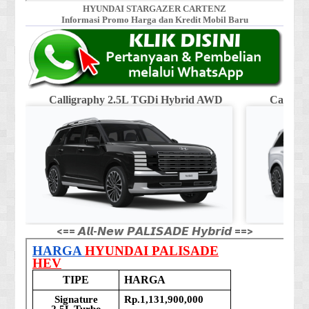
HYUNDAI STARGAZER CARTENZ
Informasi Promo Harga dan Kredit Mobil Baru
Calligraphy 2.5L TGDi Hybrid AWD
Calligr
<== 𝘼𝙡𝙡-𝙉𝙚𝙬 𝙋𝘼𝙇𝙄𝙎𝘼𝘿𝙀 𝙃𝙮𝙗𝙧𝙞𝙙 ==>