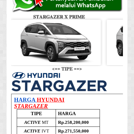
𝐒𝐓𝐀𝐑𝐆𝐀𝐙𝐄𝐑 𝐗 𝐏𝐑𝐈𝐌𝐄
𝐒
<== 𝐓𝐈𝐏𝐄 ==>