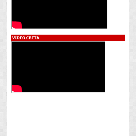
𝗩𝗜𝗗𝗘𝗢 𝗖𝗥𝗘𝗧𝗔