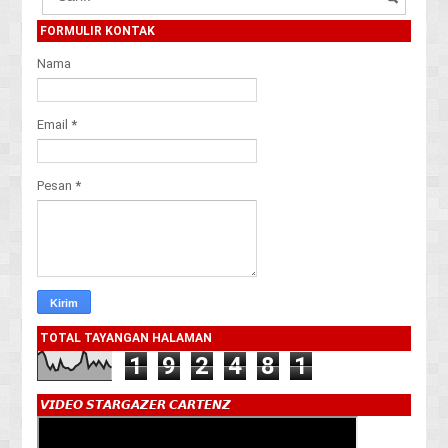
FORMULIR KONTAK
Nama
Email
*
Pesan
*
TOTAL TAYANGAN HALAMAN
1
9
2
4
8
1
𝙑𝙄𝘿𝙀𝙊 𝙎𝙏𝘼𝙍𝙂𝘼𝙕𝙀𝙍 𝘾𝘼𝙍𝙏𝙀𝙉𝙕