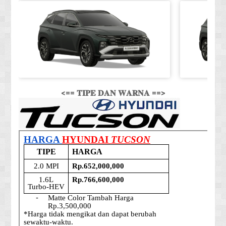
<== 𝐓𝐈𝐏𝐄 𝐃𝐀𝐍 𝐖𝐀𝐑𝐍𝐀 ==>