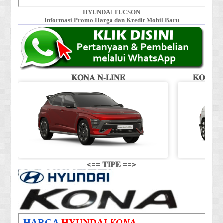
HYUNDAI TUCSON
Informasi Promo Harga dan Kredit Mobil Baru
𝐊𝐎𝐍𝐀 𝐍-𝐋𝐈𝐍𝐄
𝐊𝐎𝐍𝐀 𝐒
<== 𝐓𝐈𝐏𝐄 ==>