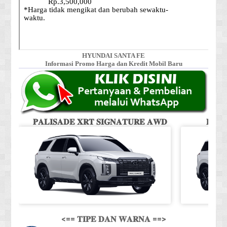
HYUNDAI SANTA FE
Informasi Promo Harga dan Kredit Mobil Baru
𝐏𝐀𝐋𝐈𝐒𝐀𝐃𝐄 𝐗𝐑𝐓 𝐒𝐈𝐆𝐍𝐀𝐓𝐔𝐑𝐄 𝐀𝐖𝐃
𝐏𝐀𝐋
<== 𝐓𝐈𝐏𝐄 𝐃𝐀𝐍 𝐖𝐀𝐑𝐍𝐀 ==>