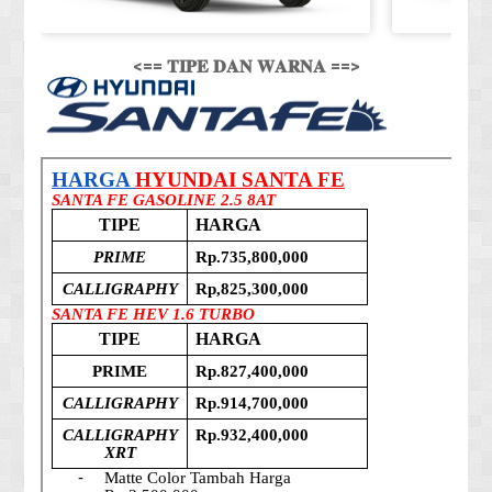
<== 𝐓𝐈𝐏𝐄 𝐃𝐀𝐍 𝐖𝐀𝐑𝐍𝐀 ==>