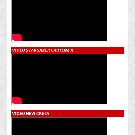
𝙑𝙄𝘿𝙀𝙊 𝙎𝙏𝘼𝙍𝙂𝘼𝙕𝙀𝙍 𝘾𝘼𝙍𝙏𝙀𝙉𝙕 𝙓
𝗩𝗜𝗗𝗘𝗢 𝗡𝗘𝗪 𝗖𝗥𝗘𝗧𝗔