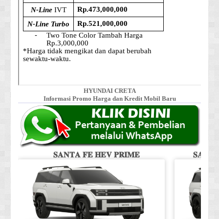
HYUNDAI CRETA
Informasi Promo Harga dan Kredit Mobil Baru
𝐒𝐀𝐍𝐓𝐀 𝐅𝐄 𝐇𝐄𝐕 𝐏𝐑𝐈𝐌𝐄
𝐒𝐀𝐍𝐓