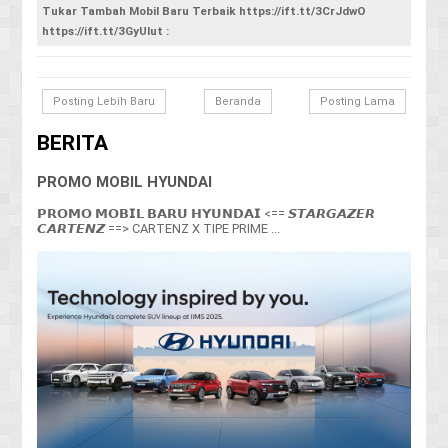
Tukar Tambah Mobil Baru Terbaik https://ift.tt/3CrJdwO
https://ift.tt/3GyUlut :
Posting Lebih Baru
Beranda
Posting Lama
BERITA
PROMO MOBIL HYUNDAI
𝗣𝗥𝗢𝗠𝗢 𝗠𝗢𝗕𝗜𝗟 𝗕𝗔𝗥𝗨 𝗛𝗬𝗨𝗡𝗗𝗔𝗜 <== 𝙎𝙏𝘼𝙍𝙂𝘼𝙕𝙀𝙍
𝘾𝘼𝙍𝙏𝙀𝙉𝙕 ==> CARTENZ X TIPE PRIME ...