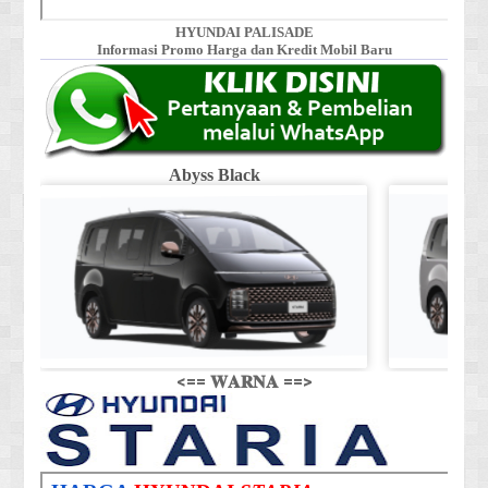
HYUNDAI PALISADE
Informasi Promo Harga dan Kredit Mobil Baru
Abyss Black
Shi
<== 𝐖𝐀𝐑𝐍𝐀 ==>