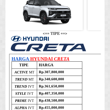
<== 𝐓𝐈𝐏𝐄 ==>