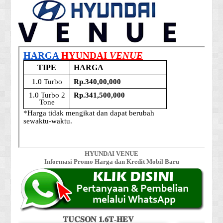
HYUNDAI VENUE
Informasi Promo Harga dan Kredit Mobil Baru
𝐓𝐔𝐂𝐒𝐎𝐍 𝟏.𝟔𝐓-𝐇𝐄𝐕