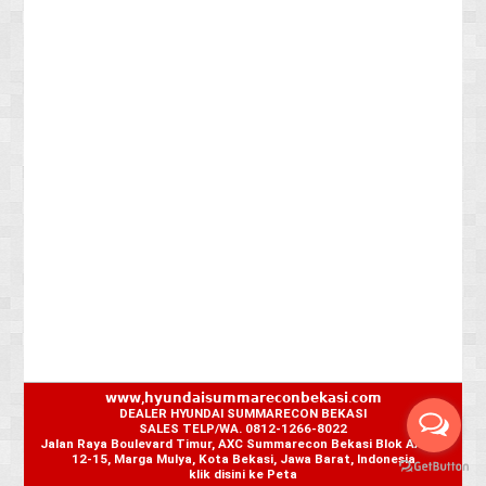
𝘄𝘄𝘄,𝗵𝘆𝘂𝗻𝗱𝗮𝗶𝘀𝘂𝗺𝗺𝗮𝗿𝗲𝗰𝗼𝗻𝗯𝗲𝗸𝗮𝘀𝗶.𝗰𝗼𝗺
DEALER HYUNDAI SUMMARECON BEKASI
SALES TELP/WA. 0812-1266-8022
Jalan Raya Boulevard Timur, AXC Summarecon Bekasi Blok AA No.
12-15, Marga Mulya, Kota Bekasi, Jawa Barat, Indonesia
klik disini ke Peta