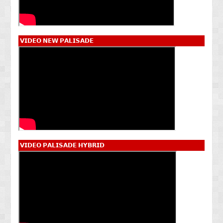
𝗩𝗜𝗗𝗘𝗢 𝗡𝗘𝗪 𝗣𝗔𝗟𝗜𝗦𝗔𝗗𝗘
𝗩𝗜𝗗𝗘𝗢 𝗣𝗔𝗟𝗜𝗦𝗔𝗗𝗘 𝗛𝗬𝗕𝗥𝗜𝗗