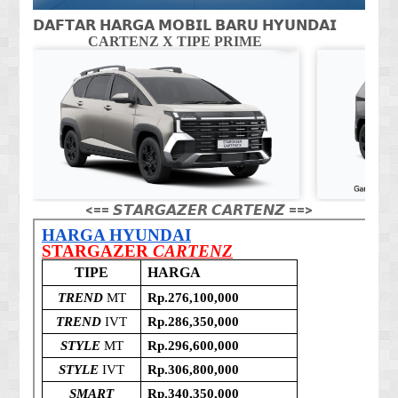
𝗗𝗔𝗙𝗧𝗔𝗥 𝗛𝗔𝗥𝗚𝗔 𝗠𝗢𝗕𝗜𝗟 𝗕𝗔𝗥𝗨 𝗛𝗬𝗨𝗡𝗗𝗔𝗜
CARTENZ X TIPE PRIME
CA
<== 𝙎𝙏𝘼𝙍𝙂𝘼𝙕𝙀𝙍 𝘾𝘼𝙍𝙏𝙀𝙉𝙕 ==>