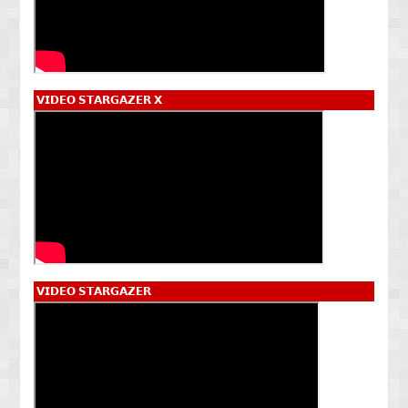
𝗩𝗜𝗗𝗘𝗢 𝗦𝗧𝗔𝗥𝗚𝗔𝗭𝗘𝗥 𝗫
𝗩𝗜𝗗𝗘𝗢 𝗦𝗧𝗔𝗥𝗚𝗔𝗭𝗘𝗥