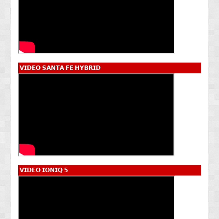
𝗩𝗜𝗗𝗘𝗢 𝗦𝗔𝗡𝗧𝗔 𝗙𝗘 𝗛𝗬𝗕𝗥𝗜𝗗
𝗩𝗜𝗗𝗘𝗢 𝗜𝗢𝗡𝗜𝗤 𝟱