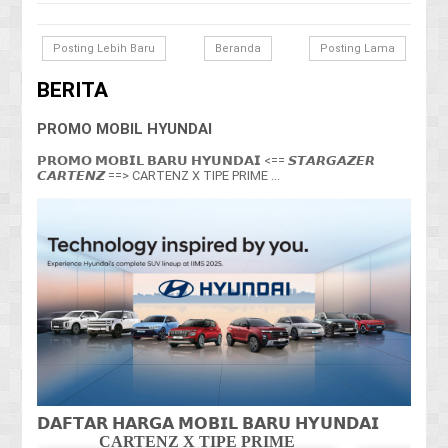
Posting Lebih Baru
Beranda
Posting Lama
BERITA
PROMO MOBIL HYUNDAI
𝗣𝗥𝗢𝗠𝗢 𝗠𝗢𝗕𝗜𝗟 𝗕𝗔𝗥𝗨 𝗛𝗬𝗨𝗡𝗗𝗔𝗜 <== 𝙎𝙏𝘼𝙍𝙂𝘼𝙕𝙀𝙍
𝘾𝘼𝙍𝙏𝙀𝙉𝙕 ==> CARTENZ X TIPE PRIME ...
𝗗𝗔𝗙𝗧𝗔𝗥 𝗛𝗔𝗥𝗚𝗔 𝗠𝗢𝗕𝗜𝗟 𝗕𝗔𝗥𝗨 𝗛𝗬𝗨𝗡𝗗𝗔𝗜
CARTENZ X TIPE PRIME
CA