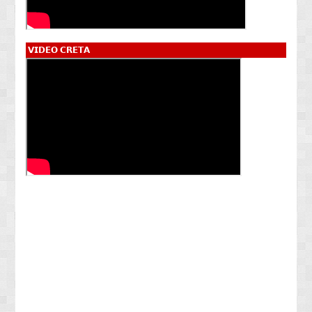
𝗩𝗜𝗗𝗘𝗢 𝗖𝗥𝗘𝗧𝗔