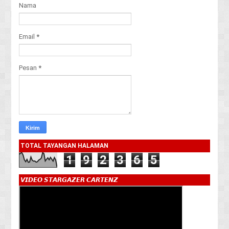
Nama
Email
*
Pesan
*
TOTAL TAYANGAN HALAMAN
1
9
2
3
6
5
𝙑𝙄𝘿𝙀𝙊 𝙎𝙏𝘼𝙍𝙂𝘼𝙕𝙀𝙍 𝘾𝘼𝙍𝙏𝙀𝙉𝙕