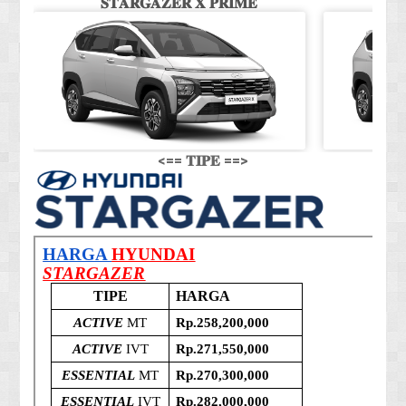
𝐒𝐓𝐀𝐑𝐆𝐀𝐙𝐄𝐑 𝐗 𝐏𝐑𝐈𝐌𝐄
𝐒
<== 𝐓𝐈𝐏𝐄 ==>