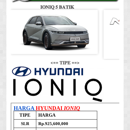
𝐈𝐎𝐍𝐈𝐐 𝟓 𝐁𝐀𝐓𝐈𝐊
<== 𝐓𝐈𝐏𝐄 ==>