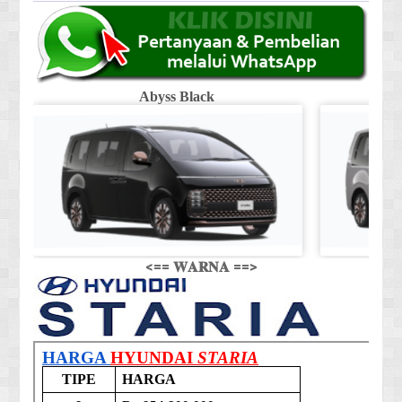
Abyss Black
Shi
<== 𝐖𝐀𝐑𝐍𝐀 ==>