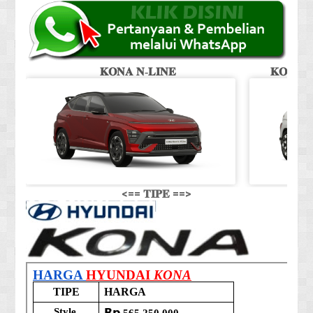
𝐊𝐎𝐍𝐀 𝐍-𝐋𝐈𝐍𝐄
𝐊𝐎𝐍𝐀 𝐒
<== 𝐓𝐈𝐏𝐄 ==>