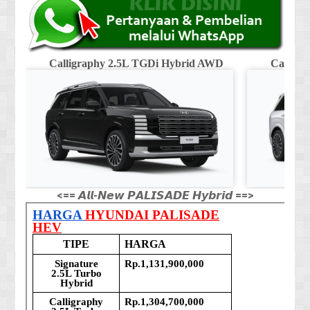
Calligraphy 2.5L TGDi Hybrid AWD
Calligr
<== 𝘼𝙡𝙡-𝙉𝙚𝙬 𝙋𝘼𝙇𝙄𝙎𝘼𝘿𝙀 𝙃𝙮𝙗𝙧𝙞𝙙 ==>