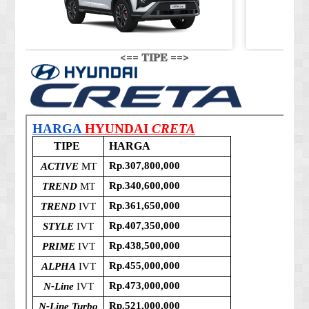
<== 𝐓𝐈𝐏𝐄 ==>