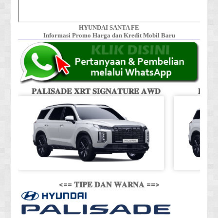
HYUNDAI SANTA FE
Informasi Promo Harga dan Kredit Mobil Baru
𝐏𝐀𝐋𝐈𝐒𝐀𝐃𝐄 𝐗𝐑𝐓 𝐒𝐈𝐆𝐍𝐀𝐓𝐔𝐑𝐄 𝐀𝐖𝐃
𝐏𝐀𝐋
<== 𝐓𝐈𝐏𝐄 𝐃𝐀𝐍 𝐖𝐀𝐑𝐍𝐀 ==>