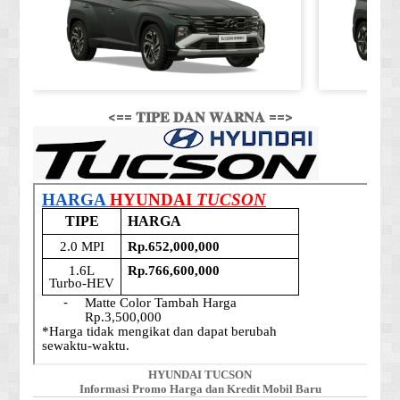
<== 𝐓𝐈𝐏𝐄 𝐃𝐀𝐍 𝐖𝐀𝐑𝐍𝐀 ==>
HYUNDAI TUCSON
Informasi Promo Harga dan Kredit Mobil Baru