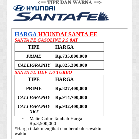
<== 𝐓𝐈𝐏𝐄 𝐃𝐀𝐍 𝐖𝐀𝐑𝐍𝐀 ==>