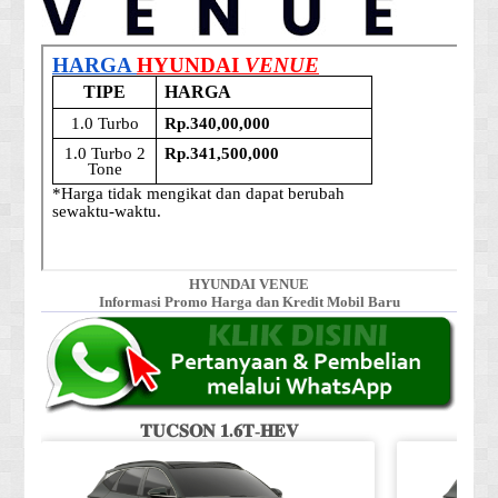
HYUNDAI VENUE
Informasi Promo Harga dan Kredit Mobil Baru
𝐓𝐔𝐂𝐒𝐎𝐍 𝟏.𝟔𝐓-𝐇𝐄𝐕