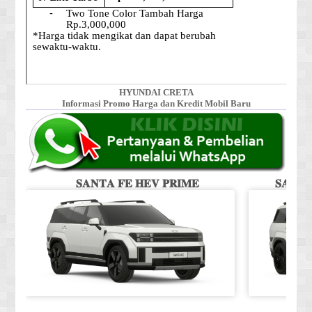
HYUNDAI CRETA
Informasi Promo Harga dan Kredit Mobil Baru
𝐒𝐀𝐍𝐓𝐀 𝐅𝐄 𝐇𝐄𝐕 𝐏𝐑𝐈𝐌𝐄
𝐒𝐀𝐍𝐓