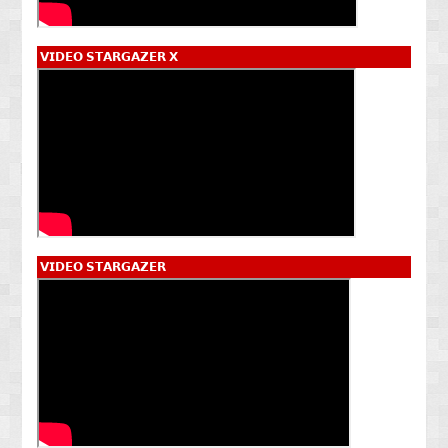
𝗩𝗜𝗗𝗘𝗢 𝗦𝗧𝗔𝗥𝗚𝗔𝗭𝗘𝗥 𝗫
𝗩𝗜𝗗𝗘𝗢 𝗦𝗧𝗔𝗥𝗚𝗔𝗭𝗘𝗥