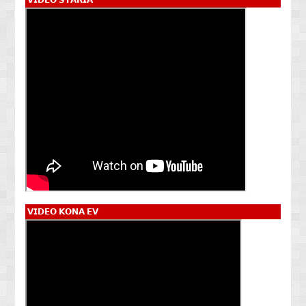
𝗩𝗜𝗗𝗘𝗢 𝗦𝗧𝗔𝗥𝗜𝗔
𝗩𝗜𝗗𝗘𝗢 𝗞𝗢𝗡𝗔 𝗘𝗩