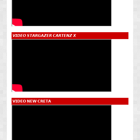
𝙑𝙄𝘿𝙀𝙊 𝙎𝙏𝘼𝙍𝙂𝘼𝙕𝙀𝙍 𝘾𝘼𝙍𝙏𝙀𝙉𝙕 𝙓
𝗩𝗜𝗗𝗘𝗢 𝗡𝗘𝗪 𝗖𝗥𝗘𝗧𝗔