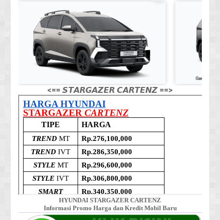
<== 𝙎𝙏𝘼𝙍𝙂𝘼𝙕𝙀𝙍 𝘾𝘼𝙍𝙏𝙀𝙉𝙕 ==>
HYUNDAI STARGAZER CARTENZ
Informasi Promo Harga dan Kredit Mobil Baru