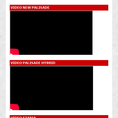
𝗩𝗜𝗗𝗘𝗢 𝗡𝗘𝗪 𝗣𝗔𝗟𝗜𝗦𝗔𝗗𝗘
𝗩𝗜𝗗𝗘𝗢 𝗣𝗔𝗟𝗜𝗦𝗔𝗗𝗘 𝗛𝗬𝗕𝗥𝗜𝗗