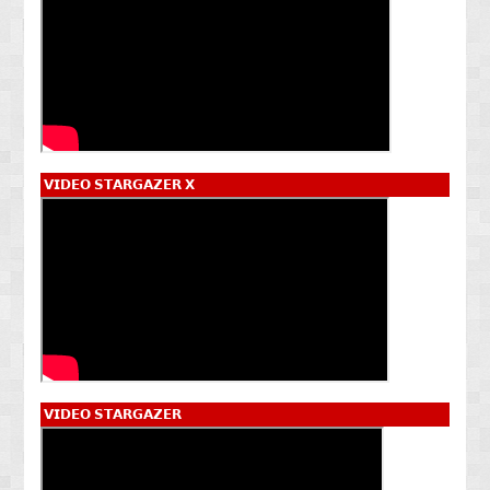
𝗩𝗜𝗗𝗘𝗢 𝗦𝗧𝗔𝗥𝗚𝗔𝗭𝗘𝗥 𝗫
𝗩𝗜𝗗𝗘𝗢 𝗦𝗧𝗔𝗥𝗚𝗔𝗭𝗘𝗥