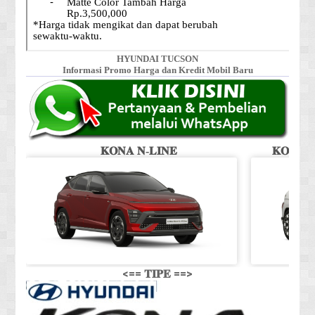
HYUNDAI TUCSON
Informasi Promo Harga dan Kredit Mobil Baru
𝐊𝐎𝐍𝐀 𝐍-𝐋𝐈𝐍𝐄
𝐊𝐎𝐍𝐀 𝐒
<== 𝐓𝐈𝐏𝐄 ==>