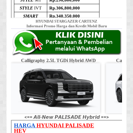
HYUNDAI STARGAZER CARTENZ
Informasi Promo Harga dan Kredit Mobil Baru
Calligraphy 2.5L TGDi Hybrid AWD
Calligr
<== 𝘼𝙡𝙡-𝙉𝙚𝙬 𝙋𝘼𝙇𝙄𝙎𝘼𝘿𝙀 𝙃𝙮𝙗𝙧𝙞𝙙 ==>