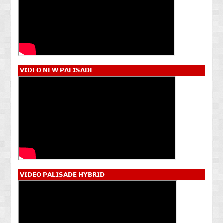
𝗩𝗜𝗗𝗘𝗢 𝗡𝗘𝗪 𝗣𝗔𝗟𝗜𝗦𝗔𝗗𝗘
𝗩𝗜𝗗𝗘𝗢 𝗣𝗔𝗟𝗜𝗦𝗔𝗗𝗘 𝗛𝗬𝗕𝗥𝗜𝗗