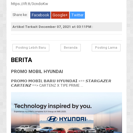
https://ift.tt/3cndoKw
Share ke:
Facebook
Google+
Twitter
Artikel Terkait December 07, 2021 at 03:11PM :
Posting Lebih Baru
Beranda
Posting Lama
BERITA
PROMO MOBIL HYUNDAI
𝗣𝗥𝗢𝗠𝗢 𝗠𝗢𝗕𝗜𝗟 𝗕𝗔𝗥𝗨 𝗛𝗬𝗨𝗡𝗗𝗔𝗜 <== 𝙎𝙏𝘼𝙍𝙂𝘼𝙕𝙀𝙍
𝘾𝘼𝙍𝙏𝙀𝙉𝙕 ==> CARTENZ X TIPE PRIME ...