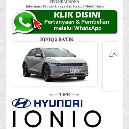
HYUNDAI KONA
Informasi Promo Harga dan Kredit Mobil Baru
𝐈𝐎𝐍𝐈𝐐 𝟓 𝐁𝐀𝐓𝐈𝐊
<== 𝐓𝐈𝐏𝐄 ==>