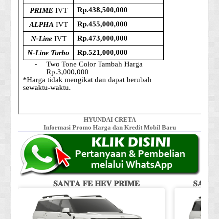
HYUNDAI CRETA
Informasi Promo Harga dan Kredit Mobil Baru
𝐒𝐀𝐍𝐓𝐀 𝐅𝐄 𝐇𝐄𝐕 𝐏𝐑𝐈𝐌𝐄
𝐒𝐀𝐍𝐓