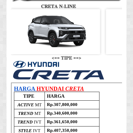
𝐂𝐑𝐄𝐓𝐀 𝐍-𝐋𝐈𝐍𝐄
<== 𝐓𝐈𝐏𝐄 ==>