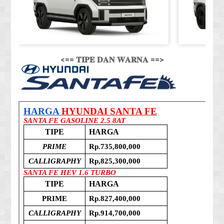
<== 𝐓𝐈𝐏𝐄 𝐃𝐀𝐍 𝐖𝐀𝐑𝐍𝐀 ==>