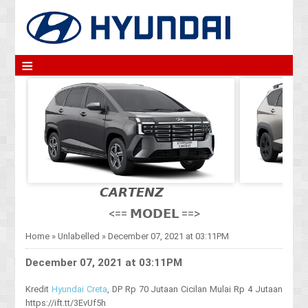
≡
𝘾𝘼𝙍𝙏𝙀𝙉𝙕
<== 𝗠𝗢𝗗𝗘𝗟 ==>
Home
»
Unlabelled
»
December 07, 2021 at 03:11PM
December 07, 2021 at 03:11PM
Kredit
Hyundai Creta
, DP Rp 70 Jutaan Cicilan Mulai Rp 4 Jutaan
https://ift.tt/3EvUf5h