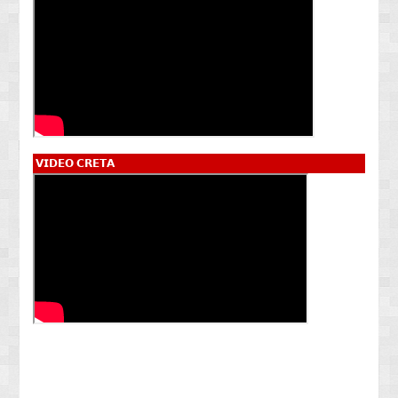
𝗩𝗜𝗗𝗘𝗢 𝗖𝗥𝗘𝗧𝗔