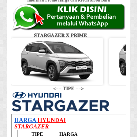
Informasi Promo Harga dan Kredit Mobil Baru
𝐒𝐓𝐀𝐑𝐆𝐀𝐙𝐄𝐑 𝐗 𝐏𝐑𝐈𝐌𝐄
𝐒
<== 𝐓𝐈𝐏𝐄 ==>