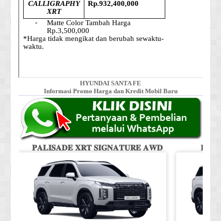
HYUNDAI SANTA FE
Informasi Promo Harga dan Kredit Mobil Baru
𝐏𝐀𝐋𝐈𝐒𝐀𝐃𝐄 𝐗𝐑𝐓 𝐒𝐈𝐆𝐍𝐀𝐓𝐔𝐑𝐄 𝐀𝐖𝐃
𝐏𝐀𝐋