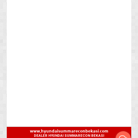
𝘄𝘄𝘄,𝗵𝘆𝘂𝗻𝗱𝗮𝗶𝘀𝘂𝗺𝗺𝗮𝗿𝗲𝗰𝗼𝗻𝗯𝗲𝗸𝗮𝘀𝗶.𝗰𝗼𝗺
DEALER HYUNDAI SUMMARECON BEKASI