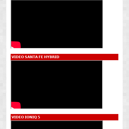
𝗩𝗜𝗗𝗘𝗢 𝗦𝗔𝗡𝗧𝗔 𝗙𝗘 𝗛𝗬𝗕𝗥𝗜𝗗
𝗩𝗜𝗗𝗘𝗢 𝗜𝗢𝗡𝗜𝗤 𝟱