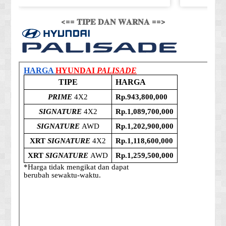
<== 𝐓𝐈𝐏𝐄 𝐃𝐀𝐍 𝐖𝐀𝐑𝐍𝐀 ==>