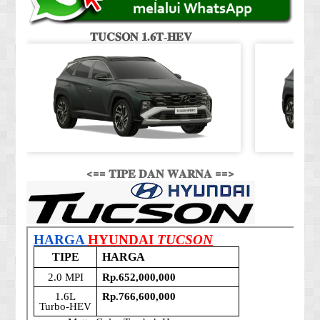
𝐓𝐔𝐂𝐒𝐎𝐍 𝟏.𝟔𝐓-𝐇𝐄𝐕
<== 𝐓𝐈𝐏𝐄 𝐃𝐀𝐍 𝐖𝐀𝐑𝐍𝐀 ==>