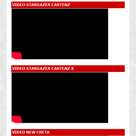
𝙑𝙄𝘿𝙀𝙊 𝙎𝙏𝘼𝙍𝙂𝘼𝙕𝙀𝙍 𝘾𝘼𝙍𝙏𝙀𝙉𝙕
𝙑𝙄𝘿𝙀𝙊 𝙎𝙏𝘼𝙍𝙂𝘼𝙕𝙀𝙍 𝘾𝘼𝙍𝙏𝙀𝙉𝙕 𝙓
𝗩𝗜𝗗𝗘𝗢 𝗡𝗘𝗪 𝗖𝗥𝗘𝗧𝗔