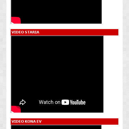
𝗩𝗜𝗗𝗘𝗢 𝗦𝗧𝗔𝗥𝗜𝗔
𝗩𝗜𝗗𝗘𝗢 𝗞𝗢𝗡𝗔 𝗘𝗩