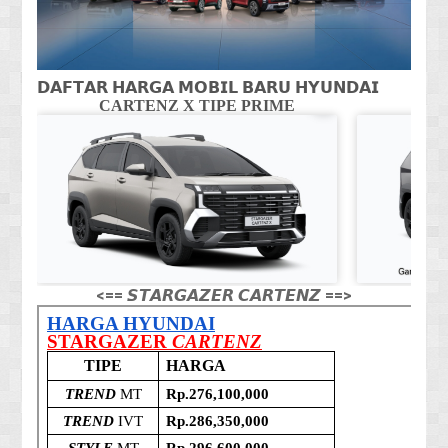
𝗗𝗔𝗙𝗧𝗔𝗥 𝗛𝗔𝗥𝗚𝗔 𝗠𝗢𝗕𝗜𝗟 𝗕𝗔𝗥𝗨 𝗛𝗬𝗨𝗡𝗗𝗔𝗜
CARTENZ X TIPE PRIME
CA
<== 𝙎𝙏𝘼𝙍𝙂𝘼𝙕𝙀𝙍 𝘾𝘼𝙍𝙏𝙀𝙉𝙕 ==>