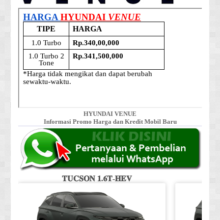
HYUNDAI VENUE
Informasi Promo Harga dan Kredit Mobil Baru
𝐓𝐔𝐂𝐒𝐎𝐍 𝟏.𝟔𝐓-𝐇𝐄𝐕