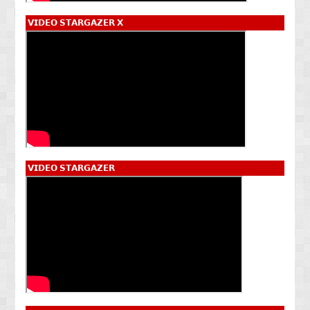
𝗩𝗜𝗗𝗘𝗢 𝗦𝗧𝗔𝗥𝗚𝗔𝗭𝗘𝗥 𝗫
𝗩𝗜𝗗𝗘𝗢 𝗦𝗧𝗔𝗥𝗚𝗔𝗭𝗘𝗥