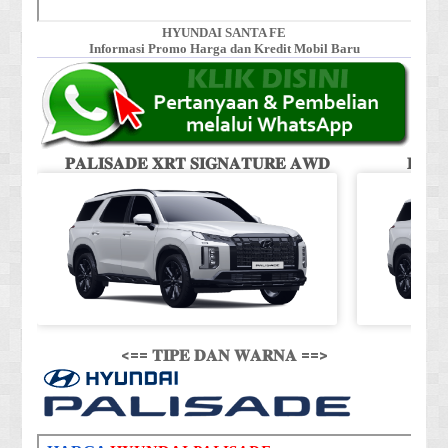
HYUNDAI SANTA FE
Informasi Promo Harga dan Kredit Mobil Baru
𝐏𝐀𝐋𝐈𝐒𝐀𝐃𝐄 𝐗𝐑𝐓 𝐒𝐈𝐆𝐍𝐀𝐓𝐔𝐑𝐄 𝐀𝐖𝐃
𝐏𝐀𝐋
<== 𝐓𝐈𝐏𝐄 𝐃𝐀𝐍 𝐖𝐀𝐑𝐍𝐀 ==>