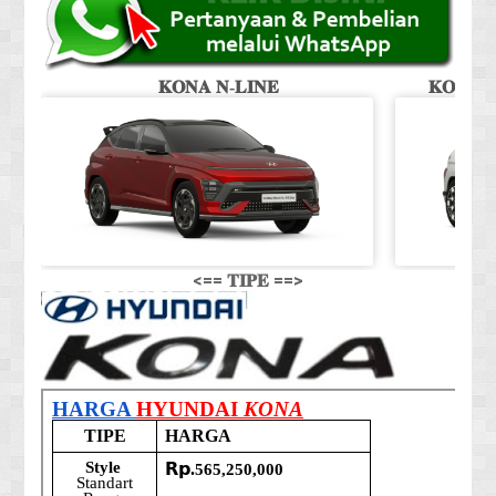
𝐊𝐎𝐍𝐀 𝐍-𝐋𝐈𝐍𝐄
𝐊𝐎𝐍𝐀 𝐒
<== 𝐓𝐈𝐏𝐄 ==>