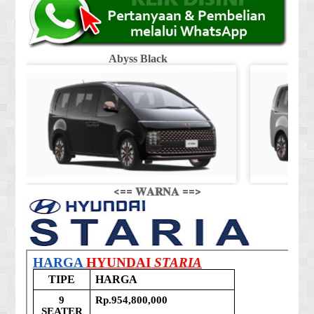
Abyss Black
Shi
<== 𝐖𝐀𝐑𝐍𝐀 ==>