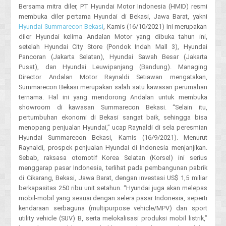
Bersama mitra diler, PT Hyundai Motor Indonesia (HMID) resmi
membuka diler pertama Hyundai di Bekasi, Jawa Barat, yakni
Hyundai Summarecon Bekasi
, Kamis (16/10/2021) Ini merupakan
diler Hyundai kelima Andalan Motor yang dibuka tahun ini,
setelah Hyundai City Store (Pondok Indah Mall 3), Hyundai
Pancoran (Jakarta Selatan), Hyundai Sawah Besar (Jakarta
Pusat), dan Hyundai Leuwipanjang (Bandung). Managing
Director Andalan Motor Raynaldi Setiawan mengatakan,
Summarecon Bekasi merupakan salah satu kawasan perumahan
ternama. Hal ini yang mendorong Andalan untuk membuka
showroom di kawasan Summarecon Bekasi. “Selain itu,
pertumbuhan ekonomi di Bekasi sangat baik, sehingga bisa
menopang penjualan Hyundai,” ucap Raynaldi di sela peresmian
Hyundai Summarecon Bekasi, Kamis (16/9/2021). Menurut
Raynaldi, prospek penjualan Hyundai di Indonesia menjanjikan.
Sebab, raksasa otomotif Korea Selatan (Korsel) ini serius
menggarap pasar Indonesia, terlihat pada pembangunan pabrik
di Cikarang, Bekasi, Jawa Barat, dengan investasi US$ 1,5 miliar
berkapasitas 250 ribu unit setahun. “Hyundai juga akan melepas
mobil-mobil yang sesuai dengan selera pasar Indonesia, seperti
kendaraan serbaguna (multipurpose vehicle/MPV) dan sport
utility vehicle (SUV) B, serta melokalisasi produksi mobil listrik,”