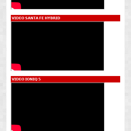
𝗩𝗜𝗗𝗘𝗢 𝗦𝗔𝗡𝗧𝗔 𝗙𝗘 𝗛𝗬𝗕𝗥𝗜𝗗
𝗩𝗜𝗗𝗘𝗢 𝗜𝗢𝗡𝗜𝗤 𝟱