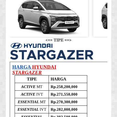
<== 𝐓𝐈𝐏𝐄 ==>