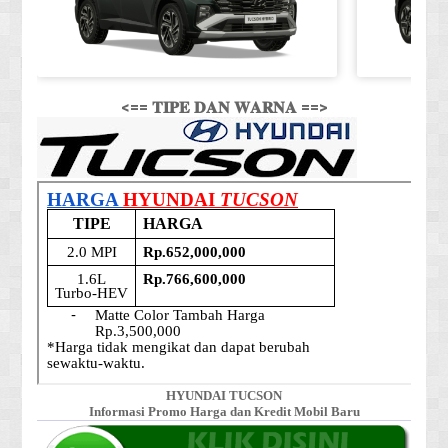
<== 𝐓𝐈𝐏𝐄 𝐃𝐀𝐍 𝐖𝐀𝐑𝐍𝐀 ==>
HYUNDAI TUCSON
Informasi Promo Harga dan Kredit Mobil Baru