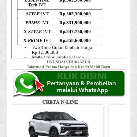
HYUNDAI STARGAZER
Informasi Promo Harga dan Kredit Mobil Baru
𝐂𝐑𝐄𝐓𝐀 𝐍-𝐋𝐈𝐍𝐄