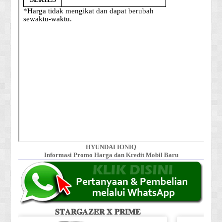
HYUNDAI IONIQ
Informasi Promo Harga dan Kredit Mobil Baru
𝐒𝐓𝐀𝐑𝐆𝐀𝐙𝐄𝐑 𝐗 𝐏𝐑𝐈𝐌𝐄
𝐒