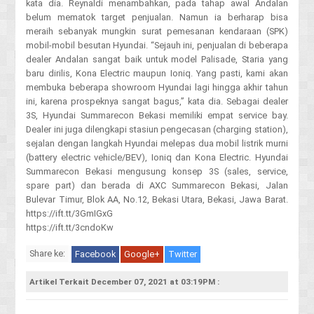
kata dia. Reynaldi menambahkan, pada tahap awal Andalan
belum mematok target penjualan. Namun ia berharap bisa
meraih sebanyak mungkin surat pemesanan kendaraan (SPK)
mobil-mobil besutan Hyundai. “Sejauh ini, penjualan di beberapa
dealer Andalan sangat baik untuk model Palisade, Staria yang
baru dirilis, Kona Electric maupun Ioniq. Yang pasti, kami akan
membuka beberapa showroom Hyundai lagi hingga akhir tahun
ini, karena prospeknya sangat bagus,” kata dia. Sebagai dealer
3S, Hyundai Summarecon Bekasi memiliki empat service bay.
Dealer ini juga dilengkapi stasiun pengecasan (charging station),
sejalan dengan langkah Hyundai melepas dua mobil listrik murni
(battery electric vehicle/BEV), Ioniq dan Kona Electric. Hyundai
Summarecon Bekasi mengusung konsep 3S (sales, service,
spare part) dan berada di AXC Summarecon Bekasi, Jalan
Bulevar Timur, Blok AA, No.12, Bekasi Utara, Bekasi, Jawa Barat.
https://ift.tt/3GmIGxG
https://ift.tt/3cndoKw
Share ke:
Facebook
Google+
Twitter
Artikel Terkait December 07, 2021 at 03:19PM :