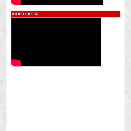
𝗩𝗜𝗗𝗘𝗢 𝗖𝗥𝗘𝗧𝗔