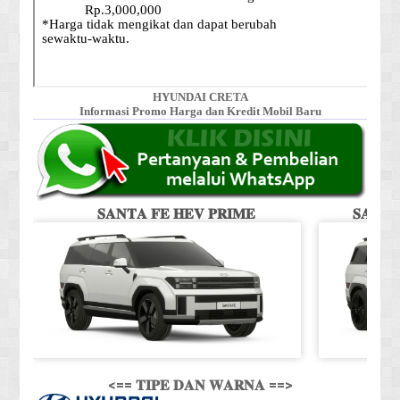
HYUNDAI CRETA
Informasi Promo Harga dan Kredit Mobil Baru
𝐒𝐀𝐍𝐓𝐀 𝐅𝐄 𝐇𝐄𝐕 𝐏𝐑𝐈𝐌𝐄
𝐒𝐀𝐍𝐓
<== 𝐓𝐈𝐏𝐄 𝐃𝐀𝐍 𝐖𝐀𝐑𝐍𝐀 ==>