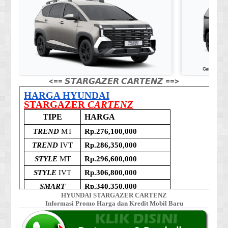
<== 𝙎𝙏𝘼𝙍𝙂𝘼𝙕𝙀𝙍 𝘾𝘼𝙍𝙏𝙀𝙉𝙕 ==>
HYUNDAI STARGAZER CARTENZ
Informasi Promo Harga dan Kredit Mobil Baru