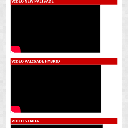
𝗩𝗜𝗗𝗘𝗢 𝗡𝗘𝗪 𝗣𝗔𝗟𝗜𝗦𝗔𝗗𝗘
𝗩𝗜𝗗𝗘𝗢 𝗣𝗔𝗟𝗜𝗦𝗔𝗗𝗘 𝗛𝗬𝗕𝗥𝗜𝗗
𝗩𝗜𝗗𝗘𝗢 𝗦𝗧𝗔𝗥𝗜𝗔