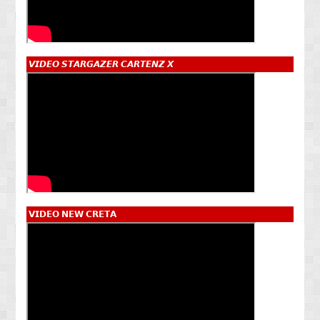
𝙑𝙄𝘿𝙀𝙊 𝙎𝙏𝘼𝙍𝙂𝘼𝙕𝙀𝙍 𝘾𝘼𝙍𝙏𝙀𝙉𝙕 𝙓
𝗩𝗜𝗗𝗘𝗢 𝗡𝗘𝗪 𝗖𝗥𝗘𝗧𝗔