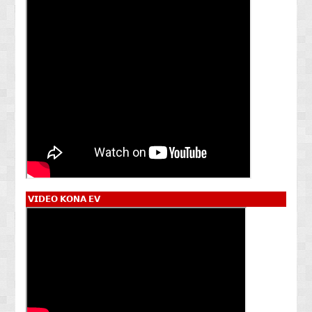
𝗩𝗜𝗗𝗘𝗢 𝗞𝗢𝗡𝗔 𝗘𝗩