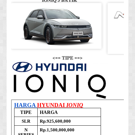
𝐈𝐎𝐍𝐈𝐐 𝟓 𝐁𝐀𝐓𝐈𝐊
<== 𝐓𝐈𝐏𝐄 ==>