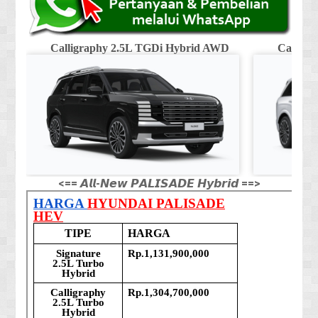
Calligraphy 2.5L TGDi Hybrid AWD
Calligr
<== 𝘼𝙡𝙡-𝙉𝙚𝙬 𝙋𝘼𝙇𝙄𝙎𝘼𝘿𝙀 𝙃𝙮𝙗𝙧𝙞𝙙 ==>