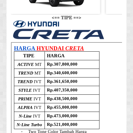
<== 𝐓𝐈𝐏𝐄 ==>