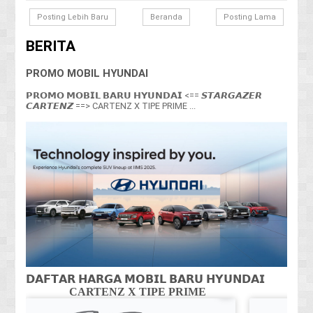
Posting Lebih Baru
Beranda
Posting Lama
BERITA
PROMO MOBIL HYUNDAI
𝗣𝗥𝗢𝗠𝗢 𝗠𝗢𝗕𝗜𝗟 𝗕𝗔𝗥𝗨 𝗛𝗬𝗨𝗡𝗗𝗔𝗜 <== 𝙎𝙏𝘼𝙍𝙂𝘼𝙕𝙀𝙍
𝘾𝘼𝙍𝙏𝙀𝙉𝙕 ==> CARTENZ X TIPE PRIME ...
𝗗𝗔𝗙𝗧𝗔𝗥 𝗛𝗔𝗥𝗚𝗔 𝗠𝗢𝗕𝗜𝗟 𝗕𝗔𝗥𝗨 𝗛𝗬𝗨𝗡𝗗𝗔𝗜
CARTENZ X TIPE PRIME
CA