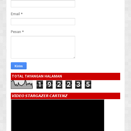
Email
*
Pesan
*
TOTAL TAYANGAN HALAMAN
1
9
2
2
3
5
𝙑𝙄𝘿𝙀𝙊 𝙎𝙏𝘼𝙍𝙂𝘼𝙕𝙀𝙍 𝘾𝘼𝙍𝙏𝙀𝙉𝙕