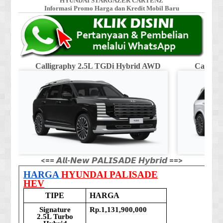
HYUNDAI STARGAZER CARTENZ
Informasi Promo Harga dan Kredit Mobil Baru
Calligraphy 2.5L TGDi Hybrid AWD
Calligr
<== 𝘼𝙡𝙡-𝙉𝙚𝙬 𝙋𝘼𝙇𝙄𝙎𝘼𝘿𝙀 𝙃𝙮𝙗𝙧𝙞𝙙 ==>