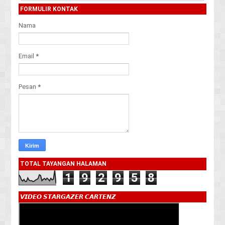
FORMULIR KONTAK
Nama
Email
*
Pesan
*
TOTAL TAYANGAN HALAMAN
1
9
2
9
5
8
𝙑𝙄𝘿𝙀𝙊 𝙎𝙏𝘼𝙍𝙂𝘼𝙕𝙀𝙍 𝘾𝘼𝙍𝙏𝙀𝙉𝙕