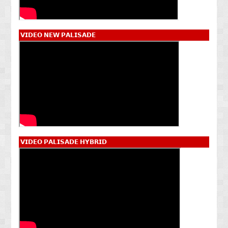
𝗩𝗜𝗗𝗘𝗢 𝗡𝗘𝗪 𝗣𝗔𝗟𝗜𝗦𝗔𝗗𝗘
𝗩𝗜𝗗𝗘𝗢 𝗣𝗔𝗟𝗜𝗦𝗔𝗗𝗘 𝗛𝗬𝗕𝗥𝗜𝗗