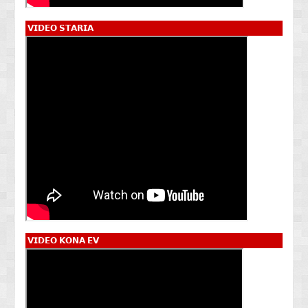
𝗩𝗜𝗗𝗘𝗢 𝗦𝗧𝗔𝗥𝗜𝗔
𝗩𝗜𝗗𝗘𝗢 𝗞𝗢𝗡𝗔 𝗘𝗩