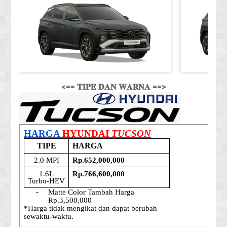
<== 𝐓𝐈𝐏𝐄 𝐃𝐀𝐍 𝐖𝐀𝐑𝐍𝐀 ==>