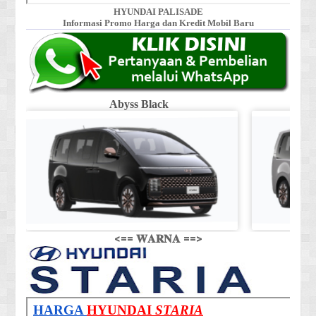
HYUNDAI PALISADE
Informasi Promo Harga dan Kredit Mobil Baru
Abyss Black
Shi
<== 𝐖𝐀𝐑𝐍𝐀 ==>