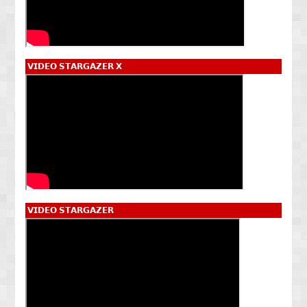
𝗩𝗜𝗗𝗘𝗢 𝗦𝗧𝗔𝗥𝗚𝗔𝗭𝗘𝗥 𝗫
𝗩𝗜𝗗𝗘𝗢 𝗦𝗧𝗔𝗥𝗚𝗔𝗭𝗘𝗥