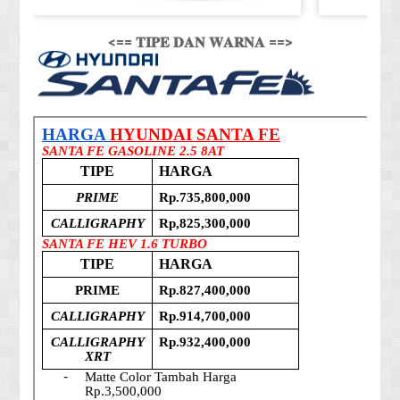
<== 𝐓𝐈𝐏𝐄 𝐃𝐀𝐍 𝐖𝐀𝐑𝐍𝐀 ==>