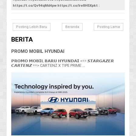
https://t.co/Qv94qMd4pw https://t.co/lre8H5Xpkt :
Posting Lebih Baru
Beranda
Posting Lama
BERITA
PROMO MOBIL HYUNDAI
𝗣𝗥𝗢𝗠𝗢 𝗠𝗢𝗕𝗜𝗟 𝗕𝗔𝗥𝗨 𝗛𝗬𝗨𝗡𝗗𝗔𝗜 <== 𝙎𝙏𝘼𝙍𝙂𝘼𝙕𝙀𝙍
𝘾𝘼𝙍𝙏𝙀𝙉𝙕 ==> CARTENZ X TIPE PRIME ...