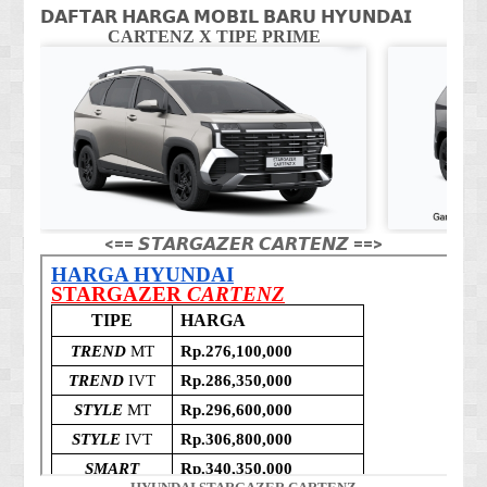
𝗗𝗔𝗙𝗧𝗔𝗥 𝗛𝗔𝗥𝗚𝗔 𝗠𝗢𝗕𝗜𝗟 𝗕𝗔𝗥𝗨 𝗛𝗬𝗨𝗡𝗗𝗔𝗜
CARTENZ X TIPE PRIME
CA
<== 𝙎𝙏𝘼𝙍𝙂𝘼𝙕𝙀𝙍 𝘾𝘼𝙍𝙏𝙀𝙉𝙕 ==>