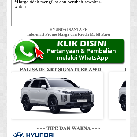
HYUNDAI SANTA FE
Informasi Promo Harga dan Kredit Mobil Baru
𝐏𝐀𝐋𝐈𝐒𝐀𝐃𝐄 𝐗𝐑𝐓 𝐒𝐈𝐆𝐍𝐀𝐓𝐔𝐑𝐄 𝐀𝐖𝐃
𝐏𝐀𝐋
<== 𝐓𝐈𝐏𝐄 𝐃𝐀𝐍 𝐖𝐀𝐑𝐍𝐀 ==>