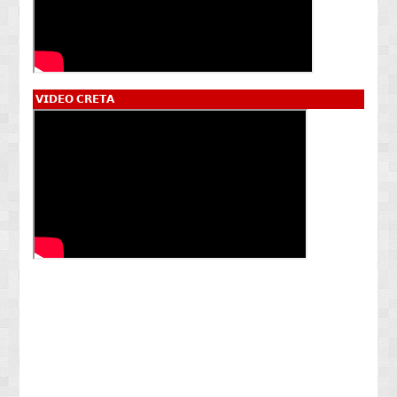
𝗩𝗜𝗗𝗘𝗢 𝗖𝗥𝗘𝗧𝗔