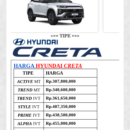
<== 𝐓𝐈𝐏𝐄 ==>