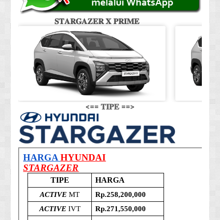
𝐒𝐓𝐀𝐑𝐆𝐀𝐙𝐄𝐑 𝐗 𝐏𝐑𝐈𝐌𝐄
𝐒
<== 𝐓𝐈𝐏𝐄 ==>