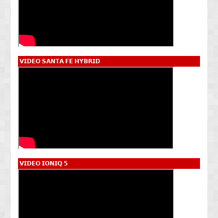
𝗩𝗜𝗗𝗘𝗢 𝗦𝗔𝗡𝗧𝗔 𝗙𝗘 𝗛𝗬𝗕𝗥𝗜𝗗
𝗩𝗜𝗗𝗘𝗢 𝗜𝗢𝗡𝗜𝗤 𝟱