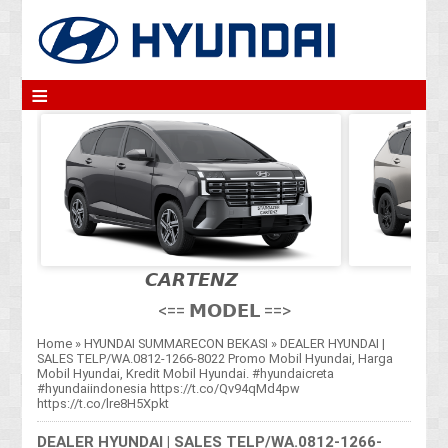
≡
𝘾𝘼𝙍𝙏𝙀𝙉𝙕
<== 𝗠𝗢𝗗𝗘𝗟 ==>
Home
»
HYUNDAI SUMMARECON BEKASI
»
DEALER HYUNDAI |
SALES TELP/WA.0812-1266-8022 Promo Mobil Hyundai, Harga
Mobil Hyundai, Kredit Mobil Hyundai. #hyundaicreta
#hyundaiindonesia https://t.co/Qv94qMd4pw
https://t.co/lre8H5Xpkt
DEALER HYUNDAI | SALES TELP/WA.0812-1266-