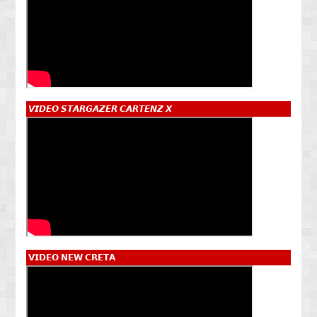
𝙑𝙄𝘿𝙀𝙊 𝙎𝙏𝘼𝙍𝙂𝘼𝙕𝙀𝙍 𝘾𝘼𝙍𝙏𝙀𝙉𝙕 𝙓
𝗩𝗜𝗗𝗘𝗢 𝗡𝗘𝗪 𝗖𝗥𝗘𝗧𝗔