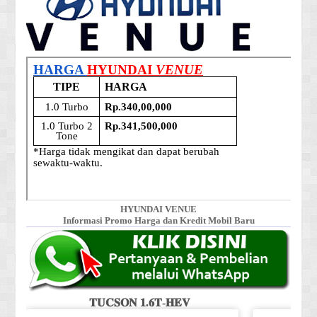
HYUNDAI VENUE
Informasi Promo Harga dan Kredit Mobil Baru
𝐓𝐔𝐂𝐒𝐎𝐍 𝟏.𝟔𝐓-𝐇𝐄𝐕