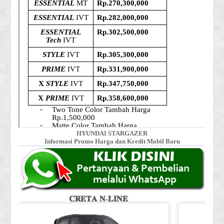
HYUNDAI STARGAZER
Informasi Promo Harga dan Kredit Mobil Baru
𝐂𝐑𝐄𝐓𝐀 𝐍-𝐋𝐈𝐍𝐄