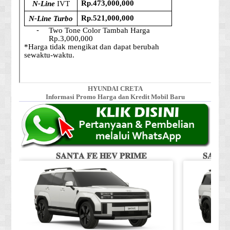
HYUNDAI CRETA
Informasi Promo Harga dan Kredit Mobil Baru
𝐒𝐀𝐍𝐓𝐀 𝐅𝐄 𝐇𝐄𝐕 𝐏𝐑𝐈𝐌𝐄
𝐒𝐀𝐍𝐓