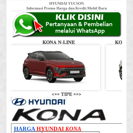
HYUNDAI TUCSON
Informasi Promo Harga dan Kredit Mobil Baru
𝐊𝐎𝐍𝐀 𝐍-𝐋𝐈𝐍𝐄
𝐊𝐎𝐍𝐀 𝐒
<== 𝐓𝐈𝐏𝐄 ==>