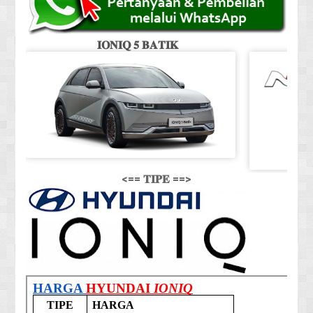
𝐈𝐎𝐍𝐈𝐐 𝟓 𝐁𝐀𝐓𝐈𝐊
<== 𝐓𝐈𝐏𝐄 ==>