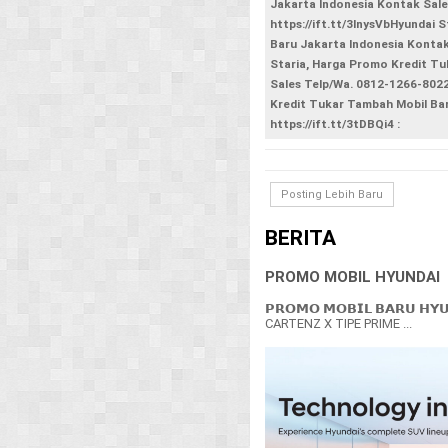
Jakarta Indonesia Kontak Sal
https://ift.tt/3lnysVbHyundai 
Baru Jakarta Indonesia Kontak 
Staria, Harga Promo Kredit Tu
Sales Telp/Wa. 0812-1266-8022 
Kredit Tukar Tambah Mobil Bar
https://ift.tt/3tDBQi4 :
Posting Lebih Baru
BERITA
PROMO MOBIL HYUNDAI
𝗣𝗥𝗢𝗠𝗢 𝗠𝗢𝗕𝗜𝗟 𝗕𝗔𝗥𝗨 𝗛𝗬
CARTENZ X TIPE PRIME ...