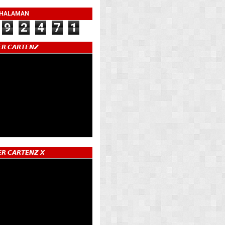
 HALAMAN
9
2
4
7
1
𝙍 𝘾𝘼𝙍𝙏𝙀𝙉𝙕
𝙍 𝘾𝘼𝙍𝙏𝙀𝙉𝙕 𝙓