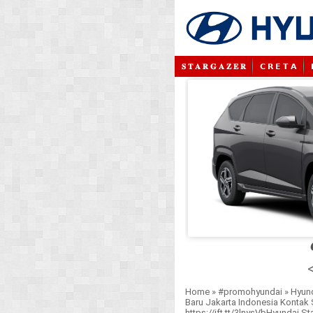
𝐒 𝐓 𝐀 𝐑 𝐆 𝐀 𝐙 𝐄 𝐑
𝗖 𝗥 𝗘 𝗧 𝗔
<
Home
»
#promohyundai
»
Hyund
Baru Jakarta Indonesia Kontak
https://ift.tt/3lnysVbHyundai S