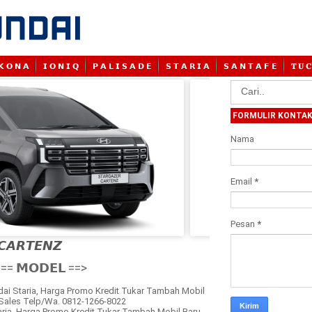
𝗞 𝗢 𝗡 𝗔
𝗜 𝗢 𝗡 𝗜 𝗤
𝗣 𝗔 𝗟 𝗜 𝗦 𝗔 𝗗 𝗘
𝗦 𝗧 𝗔 𝗥 𝗜 𝗔
𝗦 𝗔 𝗡 𝗧 𝗔 𝗙 𝗘
𝐓 𝐔 𝐂
FORMULIR KONTA
Nama
Email
*
Pesan
*
𝘾𝘼𝙍𝙏𝙀𝙉𝙕

== 𝗠𝗢𝗗𝗘𝗟 ==>
ai Staria, Harga Promo Kredit Tukar Tambah Mobil
 Sales Telp/Wa. 0812-1266-8022
taria, Harga Promo Kredit Tukar Tambah Mobil Baru