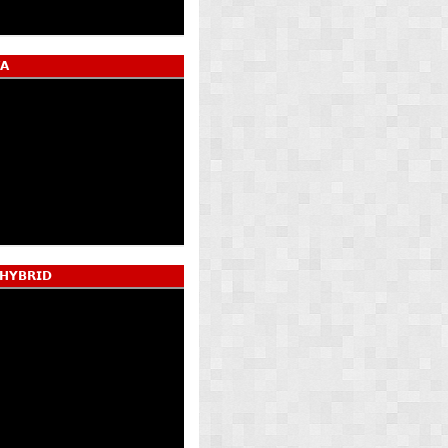
𝗔
 𝗛𝗬𝗕𝗥𝗜𝗗