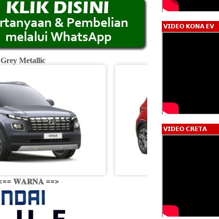
𝗩𝗜𝗗𝗘𝗢 𝗞𝗢𝗡𝗔 𝗘𝗩
 Grey Metallic
Fiery R
𝗩𝗜𝗗𝗘𝗢 𝗖𝗥𝗘𝗧𝗔
<== 𝐖𝐀𝐑𝐍𝐀 ==>