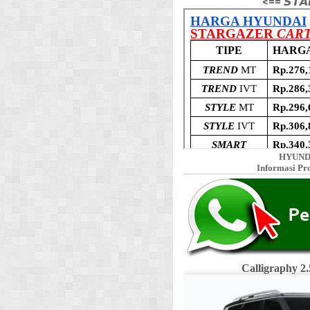
<== 𝙎𝙏𝘼
HYUND
Informasi Pr
Calligraphy 