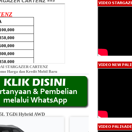
𝙂𝘼𝙕𝙀𝙍 𝘾𝘼𝙍𝙏𝙀𝙉𝙕 ==>
𝗩𝗜𝗗𝗘𝗢 𝗦𝗧𝗔𝗥𝗚𝗔𝗭
𝗩𝗜𝗗𝗘𝗢 𝗡𝗘𝗪 𝗣𝗔𝗟𝗜
AI STARGAZER CARTENZ
omo Harga dan Kredit Mobil Baru
2.5L TGDi Hybrid AWD
Calligraphy 2.5L
𝗩𝗜𝗗𝗘𝗢 𝗣𝗔𝗟𝗜𝗦𝗔𝗗