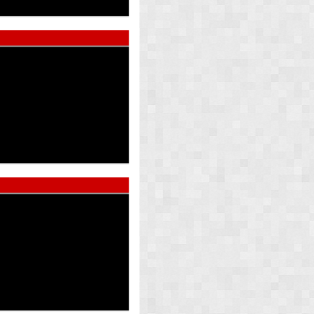
ed Pearl
Atlas Whi