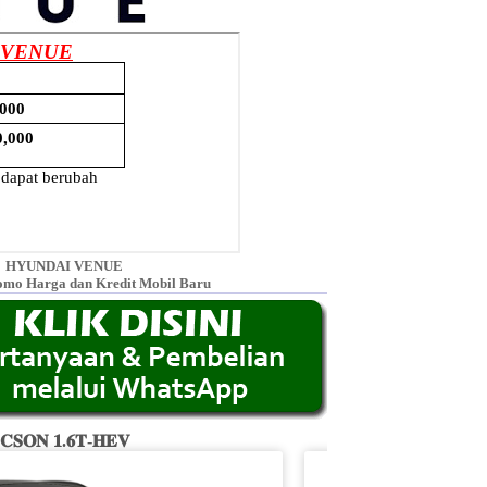
HYUNDAI VENUE
omo Harga dan Kredit Mobil Baru
𝐂𝐒𝐎𝐍 𝟏.𝟔𝐓-𝐇𝐄𝐕