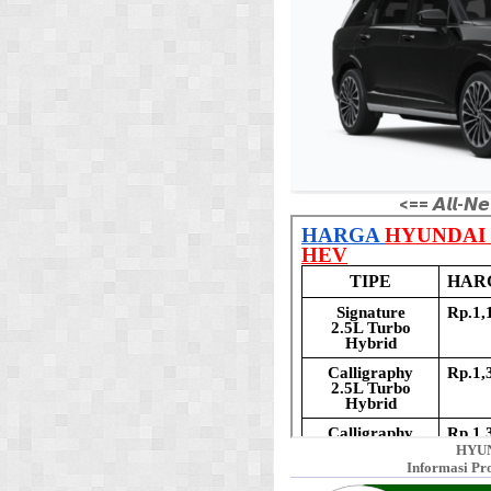
<== 𝘼𝙡𝙡-𝙉𝙚
HYUN
Informasi Pr