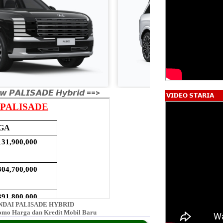
𝙬 𝙋𝘼𝙇𝙄𝙎𝘼𝘿𝙀 𝙃𝙮𝙗𝙧𝙞𝙙 ==>
𝗩𝗜𝗗𝗘𝗢 𝗦𝗧𝗔𝗥𝗜𝗔
DAI PALISADE HYBRID
omo Harga dan Kredit Mobil Baru