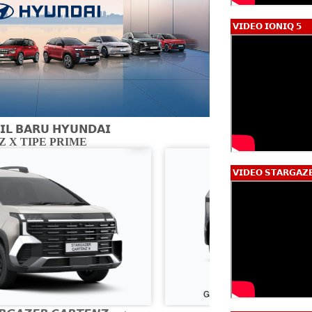
𝗩𝗜𝗗𝗘𝗢 𝗜𝗢𝗡𝗜𝗤 𝟱
𝗟 𝗕𝗔𝗥𝗨 𝗛𝗬𝗨𝗡𝗗𝗔𝗜
 X TIPE PRIME
CARTENZ X 
𝗩𝗜𝗗𝗘𝗢 𝗦𝗧𝗔𝗥𝗚𝗔𝗭