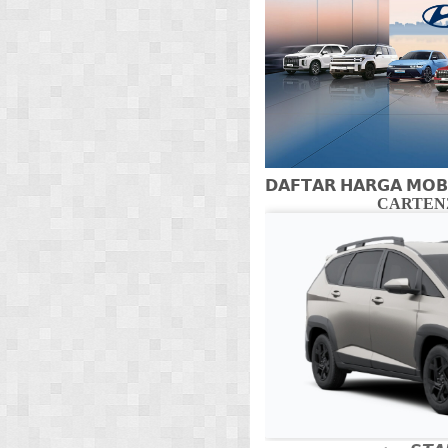
𝗗𝗔𝗙𝗧𝗔𝗥 𝗛𝗔𝗥𝗚𝗔 𝗠𝗢𝗕
CARTENZ