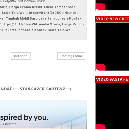
es Telp/Wa. 0812-1266-8022
Staria, Harga Promo Kredit Tukar Tambah Mobil
Sales Telp/Wa.... https://ift.tt/3tDBQi4Hyundai
kar Tambah Mobil Baru Jakarta Indonesia Kontak
𝗩𝗜𝗗𝗘𝗢 𝗡𝗘𝗪 𝗖𝗥𝗘𝗧
https://ift.tt/3lnysVbHyundai Staria, Harga Promo
u Jakarta Indonesia Kontak Sales Telp/Wa....
Beranda
Posting Lama
𝗩𝗜𝗗𝗘𝗢 𝗦𝗔𝗡𝗧𝗔 𝗙𝗘
𝗡𝗗𝗔𝗜 <== 𝙎𝙏𝘼𝙍𝙂𝘼𝙕𝙀𝙍 𝘾𝘼𝙍𝙏𝙀𝙉𝙕 ==>