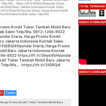
elp/Wa.... https://ift.tt/3tDBQi4Hyundai Staria,
TOTAL TAYANGAN
ah Mobil Baru Jakarta Indonesia Kontak Sales
/ift.tt/3lnysVbHyundai Staria, Harga Promo Kredit
1
a Indonesia Kontak Sales Telp/Wa....
𝙑𝙄𝘿𝙀𝙊 𝙎𝙏𝘼𝙍𝙂𝘼𝙕
Promo Kredit Tukar Tambah Mobil Baru
tak Sales Telp/Wa. 0812-1266-8022
yundai Staria, Harga Promo Kredit
u Jakarta Indonesia Kontak Sales
.tt/3tDBQi4Hyundai Staria, Harga Promo
bil Baru Jakarta Indonesia Kontak
66-8022 https://ift.tt/3lnysVbHyundai
edit Tukar Tambah Mobil Baru Jakarta
Telp/Wa.... https://ift.tt/3tDBQi4
𝙑𝙄𝘿𝙀𝙊 𝙎𝙏𝘼𝙍𝙂𝘼𝙕
e+
Twitter
a, Harga Promo Kredit Tukar Tambah Mobil Baru