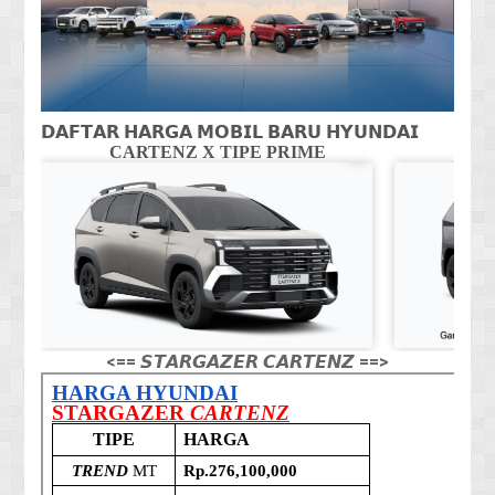
𝗗𝗔𝗙𝗧𝗔𝗥 𝗛𝗔𝗥𝗚𝗔 𝗠𝗢𝗕𝗜𝗟 𝗕𝗔𝗥𝗨 𝗛𝗬𝗨𝗡𝗗𝗔𝗜
CARTENZ X TIPE PRIME
CA
<== 𝙎𝙏𝘼𝙍𝙂𝘼𝙕𝙀𝙍 𝘾𝘼𝙍𝙏𝙀𝙉𝙕 ==>