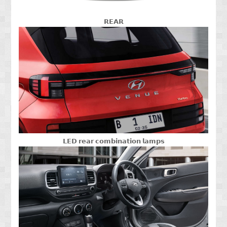
𝗥𝗘𝗔𝗥
𝗟𝗘𝗗 𝗿𝗲𝗮𝗿 𝗰𝗼𝗺𝗯𝗶𝗻𝗮𝘁𝗶𝗼𝗻 𝗹𝗮𝗺𝗽𝘀