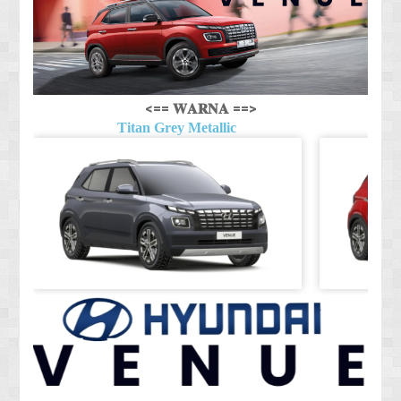
<== 𝐖𝐀𝐑𝐍𝐀 ==>
Titan Grey Metallic