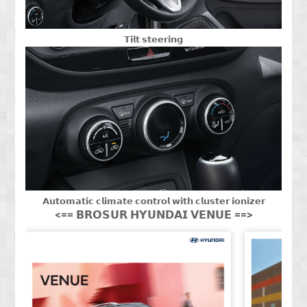
𝗧𝗶𝗹𝘁 𝘀𝘁𝗲𝗲𝗿𝗶𝗻𝗴
𝗔𝘂𝘁𝗼𝗺𝗮𝘁𝗶𝗰 𝗰𝗹𝗶𝗺𝗮𝘁𝗲 𝗰𝗼𝗻𝘁𝗿𝗼𝗹 𝘄𝗶𝘁𝗵 𝗰𝗹𝘂𝘀𝘁𝗲𝗿 𝗶𝗼𝗻𝗶𝘇𝗲𝗿
<== 𝗕𝗥𝗢𝗦𝗨𝗥 𝗛𝗬𝗨𝗡𝗗𝗔𝗜 𝗩𝗘𝗡𝗨𝗘 ==>