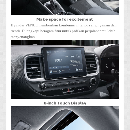
𝗠𝗮𝗸𝗲 𝘀𝗽𝗮𝗰𝗲 𝗳𝗼𝗿 𝗲𝘅𝗰𝗶𝘁𝗲𝗺𝗲𝗻𝘁
Hyundai VENUE memberikan kombinasi interior yang nyaman dan
trendi. Dilengkapi beragam fitur untuk jadikan perjalananmu lebih
menyenangkan.
𝟴-𝗶𝗻𝗰𝗵 𝗧𝗼𝘂𝗰𝗵 𝗗𝗶𝘀𝗽𝗹𝗮𝘆