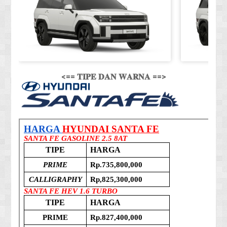
<== 𝐓𝐈𝐏𝐄 𝐃𝐀𝐍 𝐖𝐀𝐑𝐍𝐀 ==>