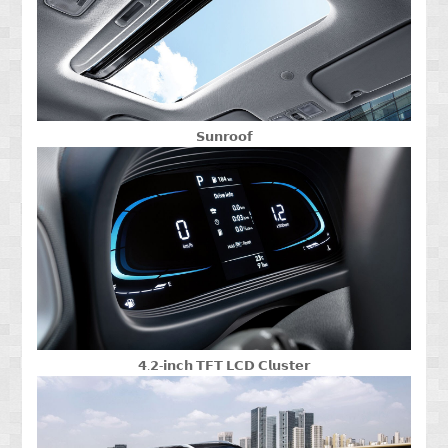
𝗦𝘂𝗻𝗿𝗼𝗼𝗳
𝟰.𝟮-𝗶𝗻𝗰𝗵 𝗧𝗙𝗧 𝗟𝗖𝗗 𝗖𝗹𝘂𝘀𝘁𝗲𝗿