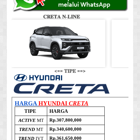
𝐂𝐑𝐄𝐓𝐀 𝐍-𝐋𝐈𝐍𝐄
<== 𝐓𝐈𝐏𝐄 ==>