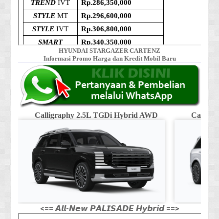
HYUNDAI STARGAZER CARTENZ
Informasi Promo Harga dan Kredit Mobil Baru
Calligraphy 2.5L TGDi Hybrid AWD
Calligr
<== 𝘼𝙡𝙡-𝙉𝙚𝙬 𝙋𝘼𝙇𝙄𝙎𝘼𝘿𝙀 𝙃𝙮𝙗𝙧𝙞𝙙 ==>