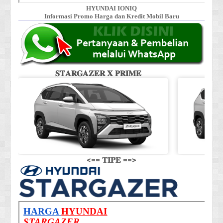
HYUNDAI IONIQ
Informasi Promo Harga dan Kredit Mobil Baru
𝐒𝐓𝐀𝐑𝐆𝐀𝐙𝐄𝐑 𝐗 𝐏𝐑𝐈𝐌𝐄
𝐒
<== 𝐓𝐈𝐏𝐄 ==>