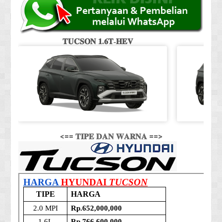
𝐓𝐔𝐂𝐒𝐎𝐍 𝟏.𝟔𝐓-𝐇𝐄𝐕
<== 𝐓𝐈𝐏𝐄 𝐃𝐀𝐍 𝐖𝐀𝐑𝐍𝐀 ==>