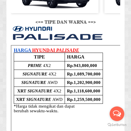
<== 𝐓𝐈𝐏𝐄 𝐃𝐀𝐍 𝐖𝐀𝐑𝐍𝐀 ==>