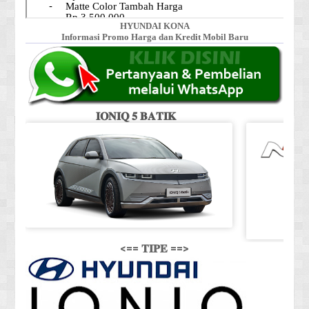
HYUNDAI KONA
Informasi Promo Harga dan Kredit Mobil Baru
𝐈𝐎𝐍𝐈𝐐 𝟓 𝐁𝐀𝐓𝐈𝐊
<== 𝐓𝐈𝐏𝐄 ==>