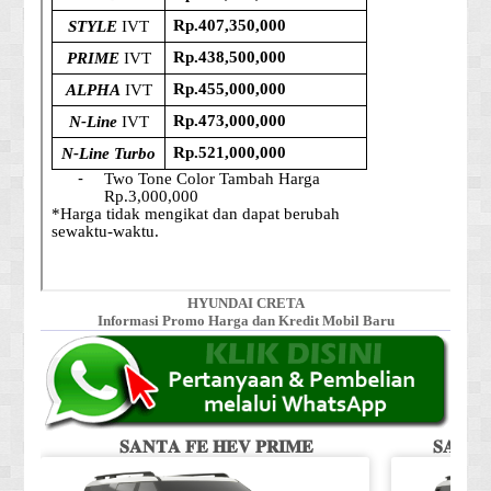
HYUNDAI CRETA
Informasi Promo Harga dan Kredit Mobil Baru
𝐒𝐀𝐍𝐓𝐀 𝐅𝐄 𝐇𝐄𝐕 𝐏𝐑𝐈𝐌𝐄
𝐒𝐀𝐍𝐓