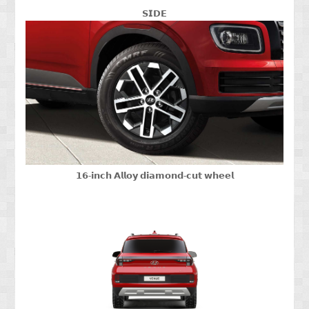
𝗦𝗜𝗗𝗘
𝟭𝟲-𝗶𝗻𝗰𝗵 𝗔𝗹𝗹𝗼𝘆 𝗱𝗶𝗮𝗺𝗼𝗻𝗱-𝗰𝘂𝘁 𝘄𝗵𝗲𝗲𝗹