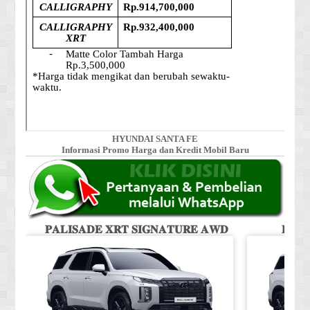
HYUNDAI SANTA FE
Informasi Promo Harga dan Kredit Mobil Baru
𝐏𝐀𝐋𝐈𝐒𝐀𝐃𝐄 𝐗𝐑𝐓 𝐒𝐈𝐆𝐍𝐀𝐓𝐔𝐑𝐄 𝐀𝐖𝐃
𝐏𝐀𝐋