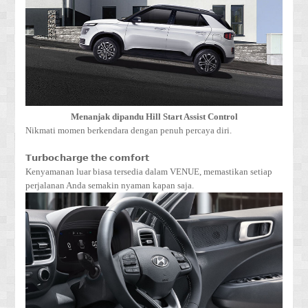
Menanjak dipandu Hill Start Assist Control
Nikmati momen berkendara dengan penuh percaya diri.
𝗧𝘂𝗿𝗯𝗼𝗰𝗵𝗮𝗿𝗴𝗲 𝘁𝗵𝗲 𝗰𝗼𝗺𝗳𝗼𝗿𝘁
Kenyamanan luar biasa tersedia dalam VENUE, memastikan setiap
perjalanan Anda semakin nyaman kapan saja.