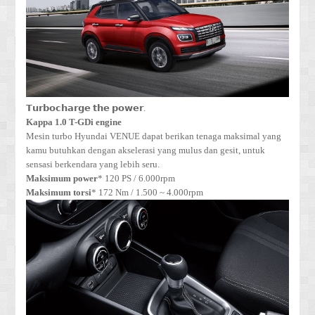
𝗧𝘂𝗿𝗯𝗼𝗰𝗵𝗮𝗿𝗴𝗲 𝘁𝗵𝗲 𝗽𝗼𝘄𝗲𝗿.
Kappa 1.0 T-GDi engine
Mesin turbo Hyundai VENUE dapat berikan tenaga maksimal yang
kamu butuhkan dengan akselerasi yang mulus dan gesit, untuk
sensasi berkendara yang lebih seru.
Maksimum power
* 120 PS / 6.000rpm
Maksimum torsi
* 172 Nm / 1.500 ~ 4.000rpm