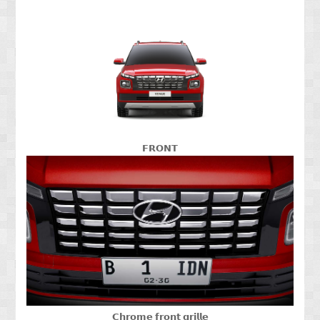
𝗙𝗥𝗢𝗡𝗧
𝗖𝗵𝗿𝗼𝗺𝗲 𝗳𝗿𝗼𝗻𝘁 𝗴𝗿𝗶𝗹𝗹𝗲