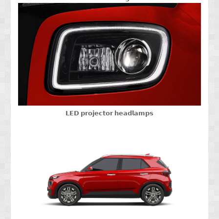
𝗟𝗘𝗗 𝗽𝗿𝗼𝗷𝗲𝗰𝘁𝗼𝗿 𝗵𝗲𝗮𝗱𝗹𝗮𝗺𝗽𝘀