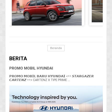
Beranda
BERITA
PROMO MOBIL HYUNDAI
𝗣𝗥𝗢𝗠𝗢 𝗠𝗢𝗕𝗜𝗟 𝗕𝗔𝗥𝗨 𝗛𝗬𝗨𝗡𝗗𝗔𝗜 <== 𝙎𝙏𝘼𝙍𝙂𝘼𝙕𝙀𝙍
𝘾𝘼𝙍𝙏𝙀𝙉𝙕 ==> CARTENZ X TIPE PRIME ...