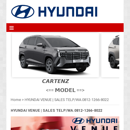
≡
𝘾𝘼𝙍𝙏𝙀𝙉𝙕
<== 𝗠𝗢𝗗𝗘𝗟 ==>
Home
>
HYUNDAI VENUE | SALES TELP/WA.0812-1266-8022
HYUNDAI VENUE | SALES TELP/WA.0812-1266-8022