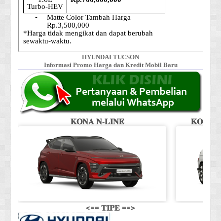
HYUNDAI TUCSON
Informasi Promo Harga dan Kredit Mobil Baru
𝐊𝐎𝐍𝐀 𝐍-𝐋𝐈𝐍𝐄
𝐊𝐎𝐍𝐀 𝐒
<== 𝐓𝐈𝐏𝐄 ==>