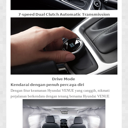
𝟳-𝘀𝗽𝗲𝗲𝗱 𝗗𝘂𝗮𝗹 𝗖𝗹𝘂𝘁𝗰𝗵 𝗔𝘂𝘁𝗼𝗺𝗮𝘁𝗶𝗰 𝗧𝗿𝗮𝗻𝘀𝗺𝗶𝘀𝘀𝗶𝗼𝗻
𝗗𝗿𝗶𝘃𝗲 𝗠𝗼𝗱𝗲
𝗞𝗲𝗻𝗱𝗮𝗿𝗮𝗶 𝗱𝗲𝗻𝗴𝗮𝗻 𝗽𝗲𝗻𝘂𝗵 𝗽𝗲𝗿𝗰𝗮𝘆𝗮 𝗱𝗶𝗿𝗶
Dengan fitur keamanan Hyundai VENUE yang canggih, nikmati
perjalanan berkendara dengan tenang bersama Hyundai VENUE