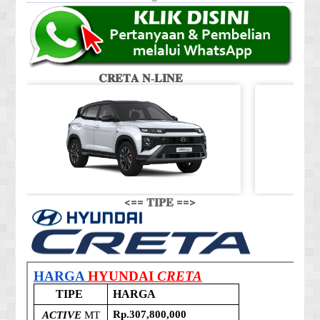
𝐂𝐑𝐄𝐓𝐀 𝐍-𝐋𝐈𝐍𝐄
<== 𝐓𝐈𝐏𝐄 ==>