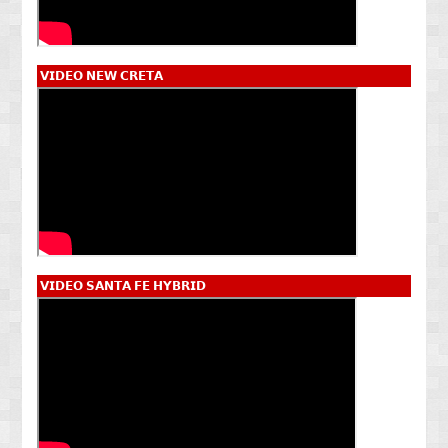
𝗩𝗜𝗗𝗘𝗢 𝗡𝗘𝗪 𝗖𝗥𝗘𝗧𝗔
𝗩𝗜𝗗𝗘𝗢 𝗦𝗔𝗡𝗧𝗔 𝗙𝗘 𝗛𝗬𝗕𝗥𝗜𝗗