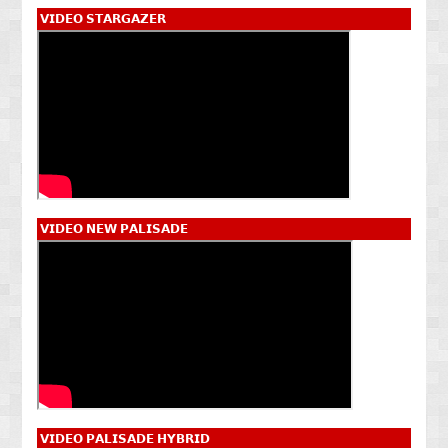
𝗩𝗜𝗗𝗘𝗢 𝗦𝗧𝗔𝗥𝗚𝗔𝗭𝗘𝗥
𝗩𝗜𝗗𝗘𝗢 𝗡𝗘𝗪 𝗣𝗔𝗟𝗜𝗦𝗔𝗗𝗘
𝗩𝗜𝗗𝗘𝗢 𝗣𝗔𝗟𝗜𝗦𝗔𝗗𝗘 𝗛𝗬𝗕𝗥𝗜𝗗