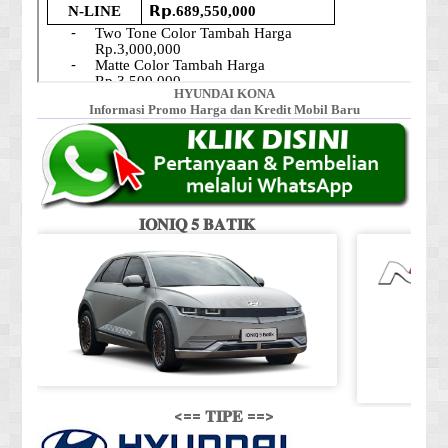
HYUNDAI KONA
Informasi Promo Harga dan Kredit Mobil Baru
𝐈𝐎𝐍𝐈𝐐 𝟓 𝐁𝐀𝐓𝐈𝐊
<== 𝐓𝐈𝐏𝐄 ==>