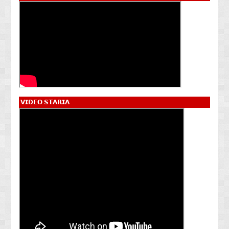
𝗩𝗜𝗗𝗘𝗢 𝗦𝗧𝗔𝗥𝗜𝗔