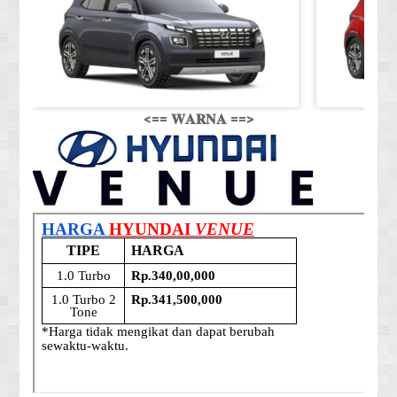
<== 𝐖𝐀𝐑𝐍𝐀 ==>