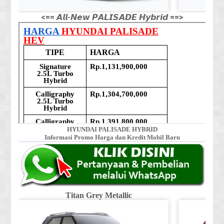
<== 𝘼𝙡𝙡-𝙉𝙚𝙬 𝙋𝘼𝙇𝙄𝙎𝘼𝘿𝙀 𝙃𝙮𝙗𝙧𝙞𝙙 ==>
HYUNDAI PALISADE HYBRID
Informasi Promo Harga dan Kredit Mobil Baru
Titan Grey Metallic