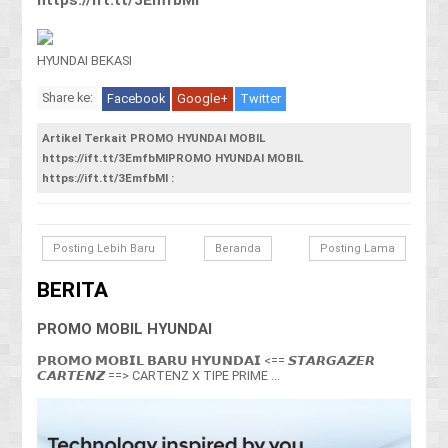
HYUNDAI BEKASI
Share ke:
Facebook
Google+
Twitter
Artikel Terkait PROMO HYUNDAI MOBIL
https://ift.tt/3EmfbMlPROMO HYUNDAI MOBIL
https://ift.tt/3EmfbMl :
Posting Lebih Baru
Beranda
Posting Lama
BERITA
PROMO MOBIL HYUNDAI
𝗣𝗥𝗢𝗠𝗢 𝗠𝗢𝗕𝗜𝗟 𝗕𝗔𝗥𝗨 𝗛𝗬𝗨𝗡𝗗𝗔𝗜 <== 𝙎𝙏𝘼𝙍𝙂𝘼𝙕𝙀𝙍
𝘾𝘼𝙍𝙏𝙀𝙉𝙕 ==> CARTENZ X TIPE PRIME ...