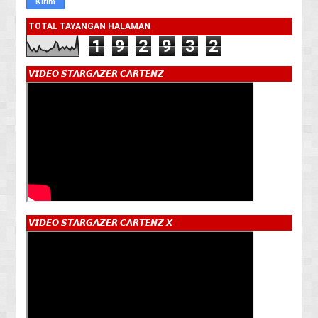
TOTAL TAYANGAN HALAMAN
1
9
2
9
3
2
𝙑𝙄𝘿𝙀𝙊 𝙎𝙏𝘼𝙍𝙂𝘼𝙕𝙀𝙍 𝘾𝘼𝙍𝙏𝙀𝙉𝙕
𝙑𝙄𝘿𝙀𝙊 𝙎𝙏𝘼𝙍𝙂𝘼𝙕𝙀𝙍 𝘾𝘼𝙍𝙏𝙀𝙉𝙕 𝙓