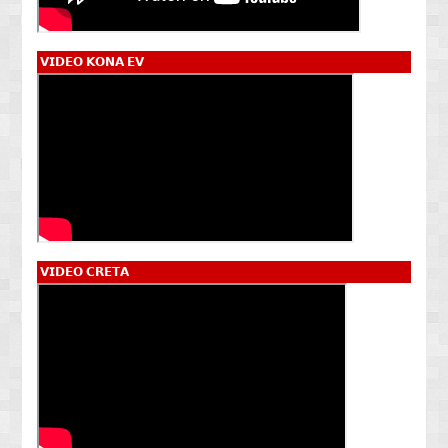
𝗩𝗜𝗗𝗘𝗢 𝗞𝗢𝗡𝗔 𝗘𝗩
𝗩𝗜𝗗𝗘𝗢 𝗖𝗥𝗘𝗧𝗔