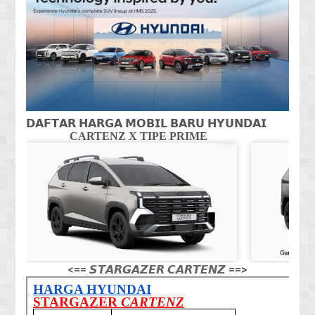
𝗗𝗔𝗙𝗧𝗔𝗥 𝗛𝗔𝗥𝗚𝗔 𝗠𝗢𝗕𝗜𝗟 𝗕𝗔𝗥𝗨 𝗛𝗬𝗨𝗡𝗗𝗔𝗜
CARTENZ X TIPE PRIME
CA
<== 𝙎𝙏𝘼𝙍𝙂𝘼𝙕𝙀𝙍 𝘾𝘼𝙍𝙏𝙀𝙉𝙕 ==>