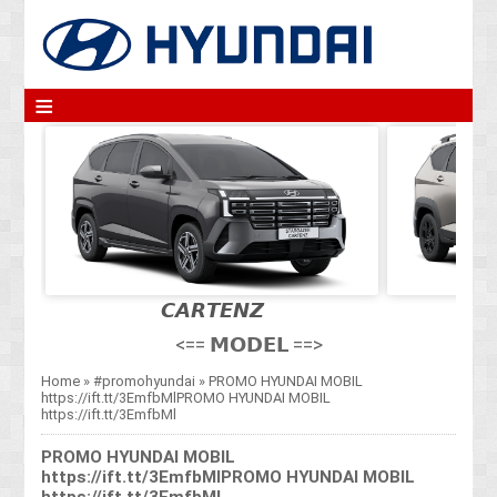
≡
𝘾𝘼𝙍𝙏𝙀𝙉𝙕
<== 𝗠𝗢𝗗𝗘𝗟 ==>
Home
»
#promohyundai
»
PROMO HYUNDAI MOBIL
https://ift.tt/3EmfbMlPROMO HYUNDAI MOBIL
https://ift.tt/3EmfbMl
PROMO HYUNDAI MOBIL
https://ift.tt/3EmfbMlPROMO HYUNDAI MOBIL
https://ift.tt/3EmfbMl