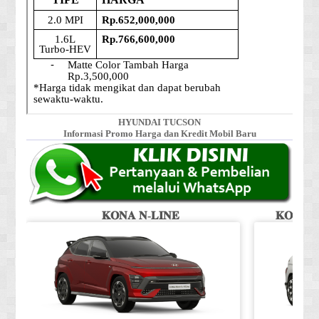
HYUNDAI TUCSON
Informasi Promo Harga dan Kredit Mobil Baru
𝐊𝐎𝐍𝐀 𝐍-𝐋𝐈𝐍𝐄
𝐊𝐎𝐍𝐀 𝐒