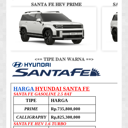
𝐒𝐀𝐍𝐓𝐀 𝐅𝐄 𝐇𝐄𝐕 𝐏𝐑𝐈𝐌𝐄
𝐒𝐀𝐍𝐓
<== 𝐓𝐈𝐏𝐄 𝐃𝐀𝐍 𝐖𝐀𝐑𝐍𝐀 ==>