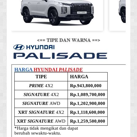
<== 𝐓𝐈𝐏𝐄 𝐃𝐀𝐍 𝐖𝐀𝐑𝐍𝐀 ==>