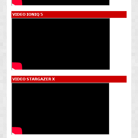
𝗩𝗜𝗗𝗘𝗢 𝗜𝗢𝗡𝗜𝗤 𝟱
𝗩𝗜𝗗𝗘𝗢 𝗦𝗧𝗔𝗥𝗚𝗔𝗭𝗘𝗥 𝗫