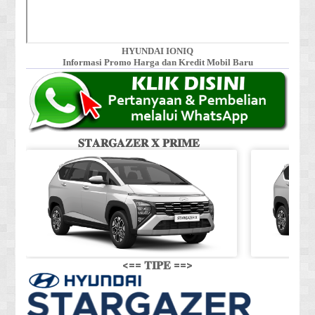
HYUNDAI IONIQ
Informasi Promo Harga dan Kredit Mobil Baru
𝐒𝐓𝐀𝐑𝐆𝐀𝐙𝐄𝐑 𝐗 𝐏𝐑𝐈𝐌𝐄
𝐒
<== 𝐓𝐈𝐏𝐄 ==>