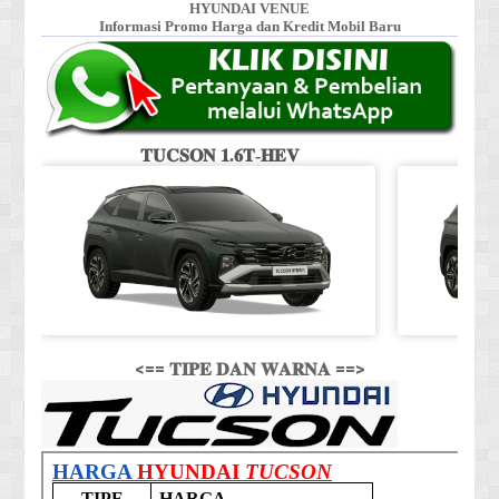
HYUNDAI VENUE
Informasi Promo Harga dan Kredit Mobil Baru
𝐓𝐔𝐂𝐒𝐎𝐍 𝟏.𝟔𝐓-𝐇𝐄𝐕
<== 𝐓𝐈𝐏𝐄 𝐃𝐀𝐍 𝐖𝐀𝐑𝐍𝐀 ==>