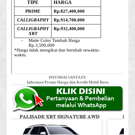
HYUNDAI SANTA FE
Informasi Promo Harga dan Kredit Mobil Baru
𝐏𝐀𝐋𝐈𝐒𝐀𝐃𝐄 𝐗𝐑𝐓 𝐒𝐈𝐆𝐍𝐀𝐓𝐔𝐑𝐄 𝐀𝐖𝐃
𝐏𝐀𝐋