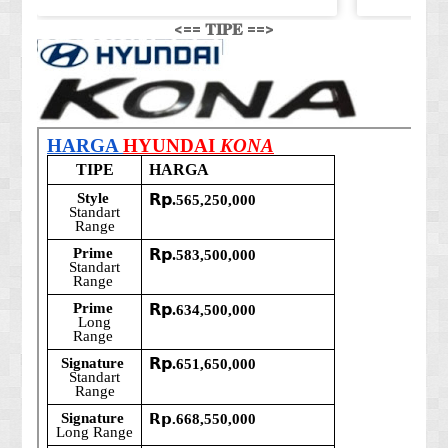
<== 𝐓𝐈𝐏𝐄 ==>