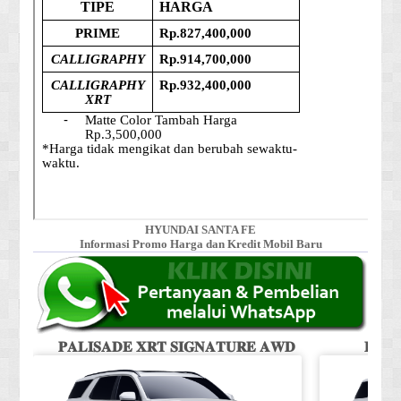
HYUNDAI SANTA FE
Informasi Promo Harga dan Kredit Mobil Baru
𝐏𝐀𝐋𝐈𝐒𝐀𝐃𝐄 𝐗𝐑𝐓 𝐒𝐈𝐆𝐍𝐀𝐓𝐔𝐑𝐄 𝐀𝐖𝐃
𝐏𝐀𝐋