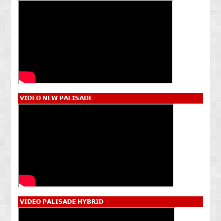
𝗩𝗜𝗗𝗘𝗢 𝗡𝗘𝗪 𝗣𝗔𝗟𝗜𝗦𝗔𝗗𝗘
𝗩𝗜𝗗𝗘𝗢 𝗣𝗔𝗟𝗜𝗦𝗔𝗗𝗘 𝗛𝗬𝗕𝗥𝗜𝗗