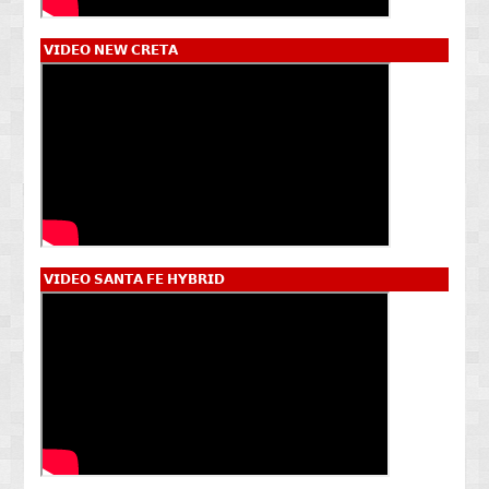
𝗩𝗜𝗗𝗘𝗢 𝗡𝗘𝗪 𝗖𝗥𝗘𝗧𝗔
𝗩𝗜𝗗𝗘𝗢 𝗦𝗔𝗡𝗧𝗔 𝗙𝗘 𝗛𝗬𝗕𝗥𝗜𝗗