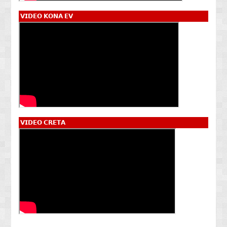
𝗩𝗜𝗗𝗘𝗢 𝗞𝗢𝗡𝗔 𝗘𝗩
𝗩𝗜𝗗𝗘𝗢 𝗖𝗥𝗘𝗧𝗔