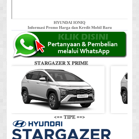
HYUNDAI IONIQ
Informasi Promo Harga dan Kredit Mobil Baru
𝐒𝐓𝐀𝐑𝐆𝐀𝐙𝐄𝐑 𝐗 𝐏𝐑𝐈𝐌𝐄
𝐒
<== 𝐓𝐈𝐏𝐄 ==>