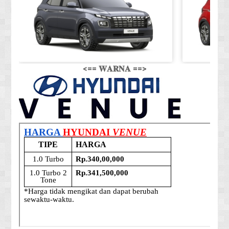
<== 𝐖𝐀𝐑𝐍𝐀 ==>