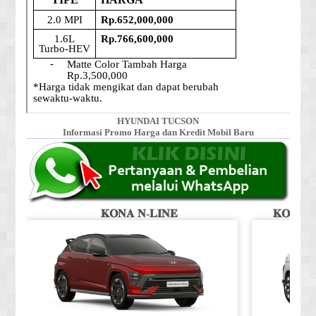
HYUNDAI TUCSON
Informasi Promo Harga dan Kredit Mobil Baru
𝐊𝐎𝐍𝐀 𝐍-𝐋𝐈𝐍𝐄
𝐊𝐎𝐍𝐀 𝐒