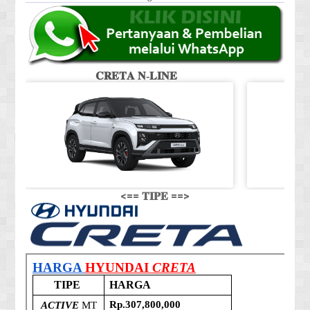
𝐂𝐑𝐄𝐓𝐀 𝐍-𝐋𝐈𝐍𝐄
<== 𝐓𝐈𝐏𝐄 ==>