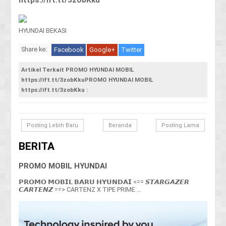
HYUNDAI BEKASI
Share ke:
Facebook
Google+
Twitter
Artikel Terkait PROMO HYUNDAI MOBIL
https://ift.tt/3zobKkuPROMO HYUNDAI MOBIL
https://ift.tt/3zobKku :
Posting Lebih Baru
Beranda
Posting Lama
BERITA
PROMO MOBIL HYUNDAI
𝗣𝗥𝗢𝗠𝗢 𝗠𝗢𝗕𝗜𝗟 𝗕𝗔𝗥𝗨 𝗛𝗬𝗨𝗡𝗗𝗔𝗜 <== 𝙎𝙏𝘼𝙍𝙂𝘼𝙕𝙀𝙍
𝘾𝘼𝙍𝙏𝙀𝙉𝙕 ==> CARTENZ X TIPE PRIME ...