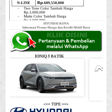
HYUNDAI KONA
Informasi Promo Harga dan Kredit Mobil Baru
𝐈𝐎𝐍𝐈𝐐 𝟓 𝐁𝐀𝐓𝐈𝐊
<== 𝐓𝐈𝐏𝐄 ==>