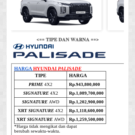
<== 𝐓𝐈𝐏𝐄 𝐃𝐀𝐍 𝐖𝐀𝐑𝐍𝐀 ==>