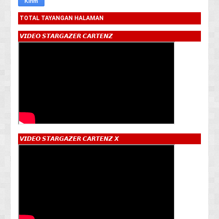
TOTAL TAYANGAN HALAMAN
𝙑𝙄𝘿𝙀𝙊 𝙎𝙏𝘼𝙍𝙂𝘼𝙕𝙀𝙍 𝘾𝘼𝙍𝙏𝙀𝙉𝙕
𝙑𝙄𝘿𝙀𝙊 𝙎𝙏𝘼𝙍𝙂𝘼𝙕𝙀𝙍 𝘾𝘼𝙍𝙏𝙀𝙉𝙕 𝙓