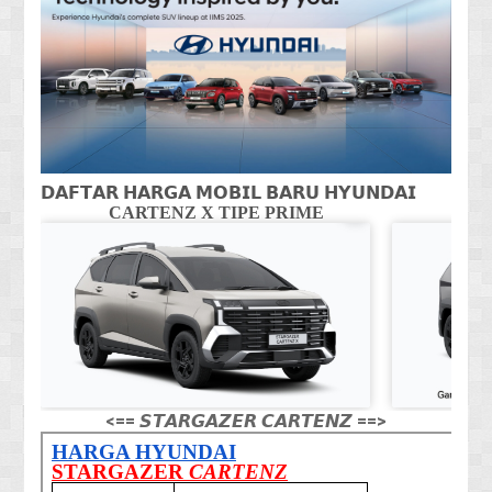
𝗗𝗔𝗙𝗧𝗔𝗥 𝗛𝗔𝗥𝗚𝗔 𝗠𝗢𝗕𝗜𝗟 𝗕𝗔𝗥𝗨 𝗛𝗬𝗨𝗡𝗗𝗔𝗜
CARTENZ X TIPE PRIME
CA
<== 𝙎𝙏𝘼𝙍𝙂𝘼𝙕𝙀𝙍 𝘾𝘼𝙍𝙏𝙀𝙉𝙕 ==>