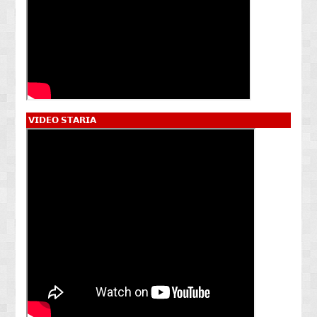
𝗩𝗜𝗗𝗘𝗢 𝗦𝗧𝗔𝗥𝗜𝗔