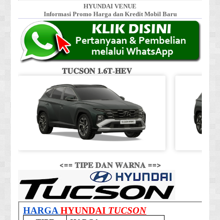
HYUNDAI VENUE
Informasi Promo Harga dan Kredit Mobil Baru
𝐓𝐔𝐂𝐒𝐎𝐍 𝟏.𝟔𝐓-𝐇𝐄𝐕
<== 𝐓𝐈𝐏𝐄 𝐃𝐀𝐍 𝐖𝐀𝐑𝐍𝐀 ==>