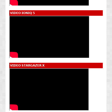
𝗩𝗜𝗗𝗘𝗢 𝗜𝗢𝗡𝗜𝗤 𝟱
𝗩𝗜𝗗𝗘𝗢 𝗦𝗧𝗔𝗥𝗚𝗔𝗭𝗘𝗥 𝗫