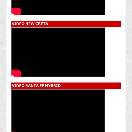
𝗩𝗜𝗗𝗘𝗢 𝗡𝗘𝗪 𝗖𝗥𝗘𝗧𝗔
𝗩𝗜𝗗𝗘𝗢 𝗦𝗔𝗡𝗧𝗔 𝗙𝗘 𝗛𝗬𝗕𝗥𝗜𝗗