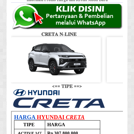
𝐂𝐑𝐄𝐓𝐀 𝐍-𝐋𝐈𝐍𝐄
<== 𝐓𝐈𝐏𝐄 ==>