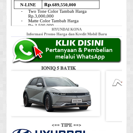
HYUNDAI KONA
Informasi Promo Harga dan Kredit Mobil Baru
𝐈𝐎𝐍𝐈𝐐 𝟓 𝐁𝐀𝐓𝐈𝐊
<== 𝐓𝐈𝐏𝐄 ==>