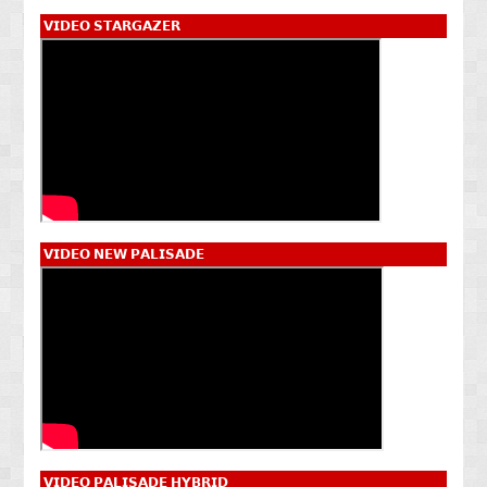
𝗩𝗜𝗗𝗘𝗢 𝗦𝗧𝗔𝗥𝗚𝗔𝗭𝗘𝗥
𝗩𝗜𝗗𝗘𝗢 𝗡𝗘𝗪 𝗣𝗔𝗟𝗜𝗦𝗔𝗗𝗘
𝗩𝗜𝗗𝗘𝗢 𝗣𝗔𝗟𝗜𝗦𝗔𝗗𝗘 𝗛𝗬𝗕𝗥𝗜𝗗