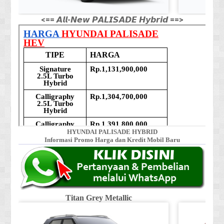
<== 𝘼𝙡𝙡-𝙉𝙚𝙬 𝙋𝘼𝙇𝙄𝙎𝘼𝘿𝙀 𝙃𝙮𝙗𝙧𝙞𝙙 ==>
HYUNDAI PALISADE HYBRID
Informasi Promo Harga dan Kredit Mobil Baru
Titan Grey Metallic