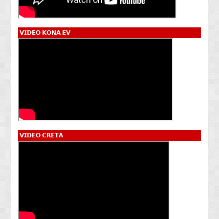
𝗩𝗜𝗗𝗘𝗢 𝗞𝗢𝗡𝗔 𝗘𝗩
𝗩𝗜𝗗𝗘𝗢 𝗖𝗥𝗘𝗧𝗔