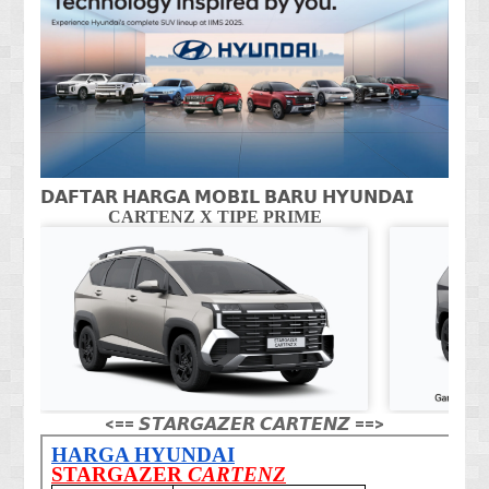
𝗗𝗔𝗙𝗧𝗔𝗥 𝗛𝗔𝗥𝗚𝗔 𝗠𝗢𝗕𝗜𝗟 𝗕𝗔𝗥𝗨 𝗛𝗬𝗨𝗡𝗗𝗔𝗜
CARTENZ X TIPE PRIME
CA
<== 𝙎𝙏𝘼𝙍𝙂𝘼𝙕𝙀𝙍 𝘾𝘼𝙍𝙏𝙀𝙉𝙕 ==>