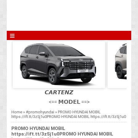
≡
𝘾𝘼𝙍𝙏𝙀𝙉𝙕
<== 𝗠𝗢𝗗𝗘𝗟 ==>
Home
»
#promohyundai
»
PROMO HYUNDAI MOBIL
https://ift.tt/3zSj1u0PROMO HYUNDAI MOBIL https://ift.tt/3zSj1u0
PROMO HYUNDAI MOBIL
https://ift.tt/3zSj1u0PROMO HYUNDAI MOBIL