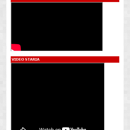
𝗩𝗜𝗗𝗘𝗢 𝗦𝗧𝗔𝗥𝗜𝗔