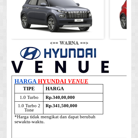
<== 𝐖𝐀𝐑𝐍𝐀 ==>