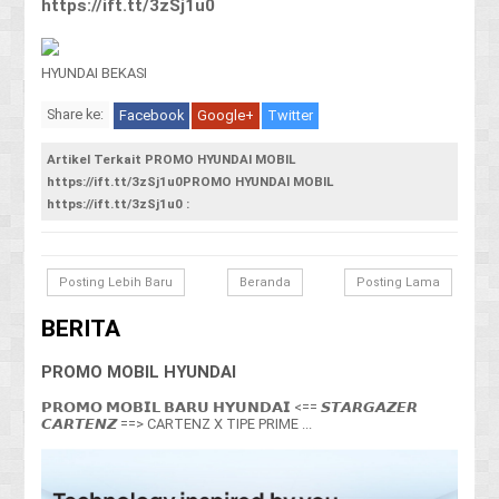
https://ift.tt/3zSj1u0
HYUNDAI BEKASI
Share ke:
Facebook
Google+
Twitter
Artikel Terkait PROMO HYUNDAI MOBIL
https://ift.tt/3zSj1u0PROMO HYUNDAI MOBIL
https://ift.tt/3zSj1u0 :
Posting Lebih Baru
Beranda
Posting Lama
BERITA
PROMO MOBIL HYUNDAI
𝗣𝗥𝗢𝗠𝗢 𝗠𝗢𝗕𝗜𝗟 𝗕𝗔𝗥𝗨 𝗛𝗬𝗨𝗡𝗗𝗔𝗜 <== 𝙎𝙏𝘼𝙍𝙂𝘼𝙕𝙀𝙍
𝘾𝘼𝙍𝙏𝙀𝙉𝙕 ==> CARTENZ X TIPE PRIME ...