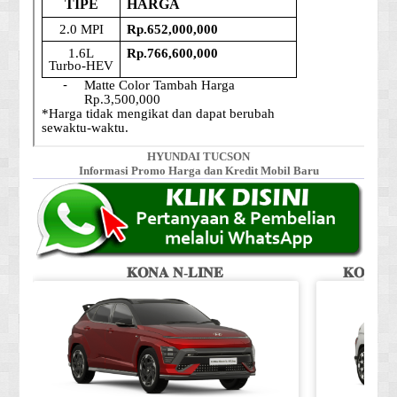
HYUNDAI TUCSON
Informasi Promo Harga dan Kredit Mobil Baru
𝐊𝐎𝐍𝐀 𝐍-𝐋𝐈𝐍𝐄
𝐊𝐎𝐍𝐀 𝐒