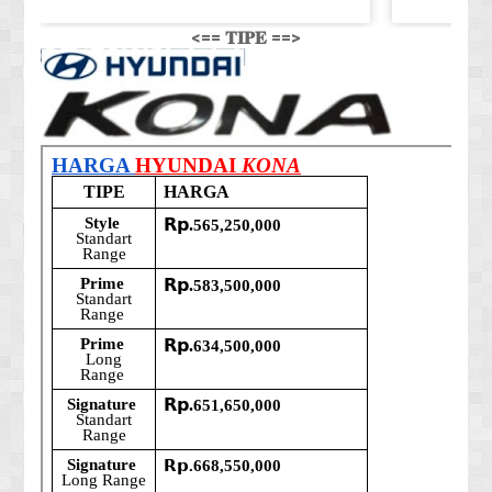
<== 𝐓𝐈𝐏𝐄 ==>