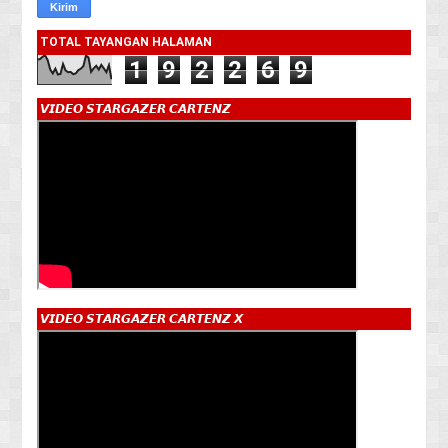
TOTAL TAYANGAN HALAMAN
1
9
2
2
6
9
𝙑𝙄𝘿𝙀𝙊 𝙎𝙏𝘼𝙍𝙂𝘼𝙕𝙀𝙍 𝘾𝘼𝙍𝙏𝙀𝙉𝙕
𝙑𝙄𝘿𝙀𝙊 𝙎𝙏𝘼𝙍𝙂𝘼𝙕𝙀𝙍 𝘾𝘼𝙍𝙏𝙀𝙉𝙕 𝙓