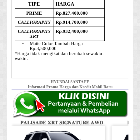
HYUNDAI SANTA FE
Informasi Promo Harga dan Kredit Mobil Baru
𝐏𝐀𝐋𝐈𝐒𝐀𝐃𝐄 𝐗𝐑𝐓 𝐒𝐈𝐆𝐍𝐀𝐓𝐔𝐑𝐄 𝐀𝐖𝐃
𝐏𝐀𝐋