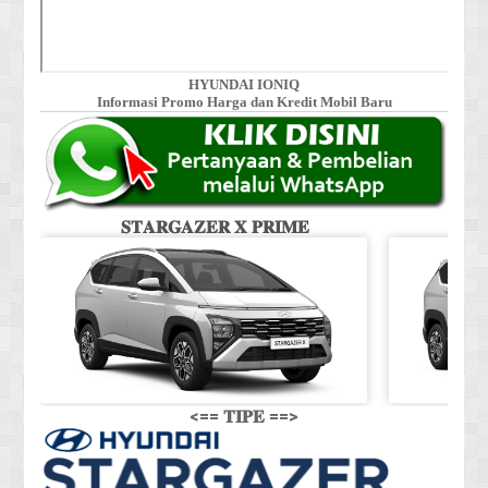
HYUNDAI IONIQ
Informasi Promo Harga dan Kredit Mobil Baru
𝐒𝐓𝐀𝐑𝐆𝐀𝐙𝐄𝐑 𝐗 𝐏𝐑𝐈𝐌𝐄
𝐒
<== 𝐓𝐈𝐏𝐄 ==>