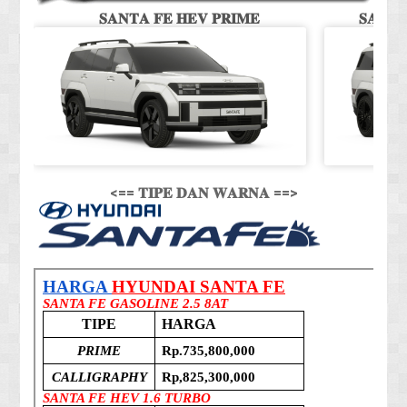
𝐒𝐀𝐍𝐓𝐀 𝐅𝐄 𝐇𝐄𝐕 𝐏𝐑𝐈𝐌𝐄
𝐒𝐀𝐍𝐓
<== 𝐓𝐈𝐏𝐄 𝐃𝐀𝐍 𝐖𝐀𝐑𝐍𝐀 ==>