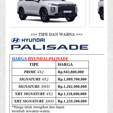
<== 𝐓𝐈𝐏𝐄 𝐃𝐀𝐍 𝐖𝐀𝐑𝐍𝐀 ==>