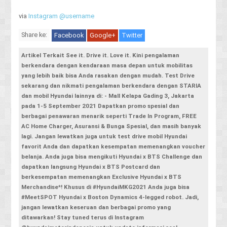
via
Instagram @username
Share ke:
Facebook
Google+
Twitter
Artikel Terkait See it. Drive it. Love it. Kini pengalaman
berkendara dengan kendaraan masa depan untuk mobilitas
yang lebih baik bisa Anda rasakan dengan mudah. Test Drive
sekarang dan nikmati pengalaman berkendara dengan STARIA
dan mobil Hyundai lainnya di: - Mall Kelapa Gading 3, Jakarta
pada 1-5 September 2021 Dapatkan promo spesial dan
berbagai penawaran menarik seperti Trade In Program, FREE
AC Home Charger, Asuransi & Bunga Spesial, dan masih banyak
lagi. Jangan lewatkan juga untuk test drive mobil Hyundai
favorit Anda dan dapatkan kesempatan memenangkan voucher
belanja. Anda juga bisa mengikuti Hyundai x BTS Challenge dan
dapatkan langsung Hyundai x BTS Postcard dan
berkesempatan memenangkan Exclusive Hyundai x BTS
Merchandise*! Khusus di #HyundaiMKG2021 Anda juga bisa
#MeetSPOT Hyundai x Boston Dynamics 4-legged robot. Jadi,
jangan lewatkan keseruan dan berbagai promo yang
ditawarkan! Stay tuned terus di Instagram