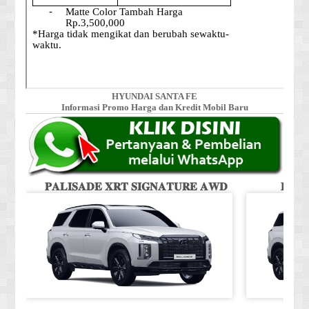
HYUNDAI SANTA FE
Informasi Promo Harga dan Kredit Mobil Baru
𝐏𝐀𝐋𝐈𝐒𝐀𝐃𝐄 𝐗𝐑𝐓 𝐒𝐈𝐆𝐍𝐀𝐓𝐔𝐑𝐄 𝐀𝐖𝐃
𝐏𝐀𝐋