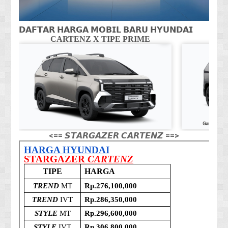
𝗗𝗔𝗙𝗧𝗔𝗥 𝗛𝗔𝗥𝗚𝗔 𝗠𝗢𝗕𝗜𝗟 𝗕𝗔𝗥𝗨 𝗛𝗬𝗨𝗡𝗗𝗔𝗜
CARTENZ X TIPE PRIME
CA
<== 𝙎𝙏𝘼𝙍𝙂𝘼𝙕𝙀𝙍 𝘾𝘼𝙍𝙏𝙀𝙉𝙕 ==>