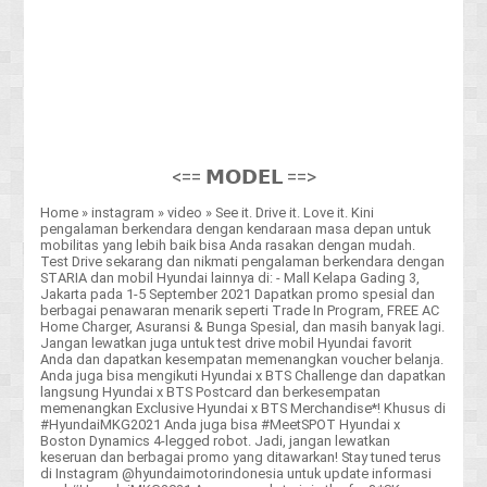
<== 𝗠𝗢𝗗𝗘𝗟 ==>
Home
»
instagram
»
video
»
See it. Drive it. Love it. Kini
pengalaman berkendara dengan kendaraan masa depan untuk
mobilitas yang lebih baik bisa Anda rasakan dengan mudah.
Test Drive sekarang dan nikmati pengalaman berkendara dengan
STARIA dan mobil Hyundai lainnya di: - Mall Kelapa Gading 3,
Jakarta pada 1-5 September 2021 Dapatkan promo spesial dan
berbagai penawaran menarik seperti Trade In Program, FREE AC
Home Charger, Asuransi & Bunga Spesial, dan masih banyak lagi.
Jangan lewatkan juga untuk test drive mobil Hyundai favorit
Anda dan dapatkan kesempatan memenangkan voucher belanja.
Anda juga bisa mengikuti Hyundai x BTS Challenge dan dapatkan
langsung Hyundai x BTS Postcard dan berkesempatan
memenangkan Exclusive Hyundai x BTS Merchandise*! Khusus di
#HyundaiMKG2021 Anda juga bisa #MeetSPOT Hyundai x
Boston Dynamics 4-legged robot. Jadi, jangan lewatkan
keseruan dan berbagai promo yang ditawarkan! Stay tuned terus
di Instagram @hyundaimotorindonesia untuk update informasi