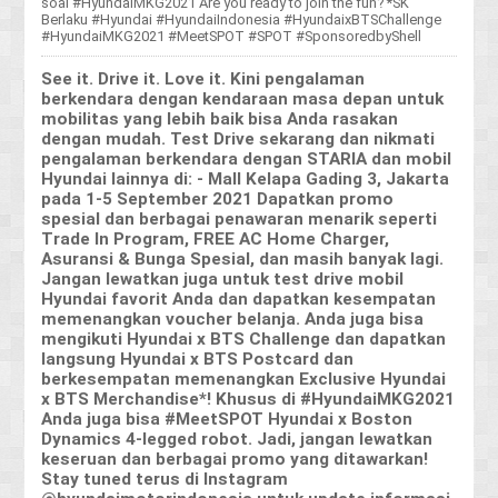
soal #HyundaiMKG2021 Are you ready to join the fun? *SK
Berlaku #Hyundai #HyundaiIndonesia #HyundaixBTSChallenge
#HyundaiMKG2021 #MeetSPOT #SPOT #SponsoredbyShell
See it. Drive it. Love it. Kini pengalaman
berkendara dengan kendaraan masa depan untuk
mobilitas yang lebih baik bisa Anda rasakan
dengan mudah. Test Drive sekarang dan nikmati
pengalaman berkendara dengan STARIA dan mobil
Hyundai lainnya di: - Mall Kelapa Gading 3, Jakarta
pada 1-5 September 2021 Dapatkan promo
spesial dan berbagai penawaran menarik seperti
Trade In Program, FREE AC Home Charger,
Asuransi & Bunga Spesial, dan masih banyak lagi.
Jangan lewatkan juga untuk test drive mobil
Hyundai favorit Anda dan dapatkan kesempatan
memenangkan voucher belanja. Anda juga bisa
mengikuti Hyundai x BTS Challenge dan dapatkan
langsung Hyundai x BTS Postcard dan
berkesempatan memenangkan Exclusive Hyundai
x BTS Merchandise*! Khusus di #HyundaiMKG2021
Anda juga bisa #MeetSPOT Hyundai x Boston
Dynamics 4-legged robot. Jadi, jangan lewatkan
keseruan dan berbagai promo yang ditawarkan!
Stay tuned terus di Instagram