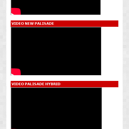
𝗩𝗜𝗗𝗘𝗢 𝗡𝗘𝗪 𝗣𝗔𝗟𝗜𝗦𝗔𝗗𝗘
𝗩𝗜𝗗𝗘𝗢 𝗣𝗔𝗟𝗜𝗦𝗔𝗗𝗘 𝗛𝗬𝗕𝗥𝗜𝗗