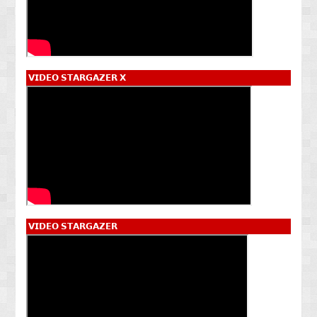
𝗩𝗜𝗗𝗘𝗢 𝗦𝗧𝗔𝗥𝗚𝗔𝗭𝗘𝗥 𝗫
𝗩𝗜𝗗𝗘𝗢 𝗦𝗧𝗔𝗥𝗚𝗔𝗭𝗘𝗥