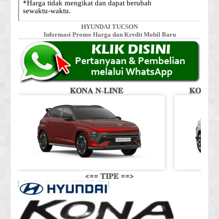
HYUNDAI TUCSON
Informasi Promo Harga dan Kredit Mobil Baru
𝐊𝐎𝐍𝐀 𝐍-𝐋𝐈𝐍𝐄
𝐊𝐎𝐍𝐀 𝐒
<== 𝐓𝐈𝐏𝐄 ==>