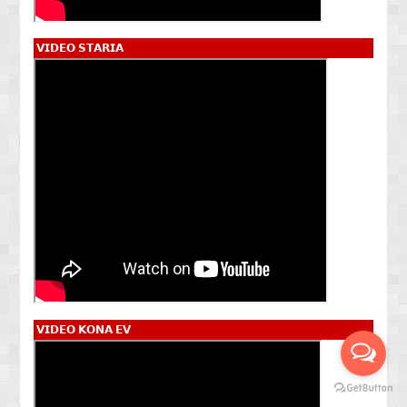
𝗩𝗜𝗗𝗘𝗢 𝗦𝗧𝗔𝗥𝗜𝗔
𝗩𝗜𝗗𝗘𝗢 𝗞𝗢𝗡𝗔 𝗘𝗩