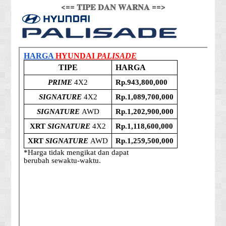
<== 𝐓𝐈𝐏𝐄 𝐃𝐀𝐍 𝐖𝐀𝐑𝐍𝐀 ==>