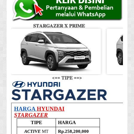
𝐒𝐓𝐀𝐑𝐆𝐀𝐙𝐄𝐑 𝐗 𝐏𝐑𝐈𝐌𝐄
𝐒
<== 𝐓𝐈𝐏𝐄 ==>