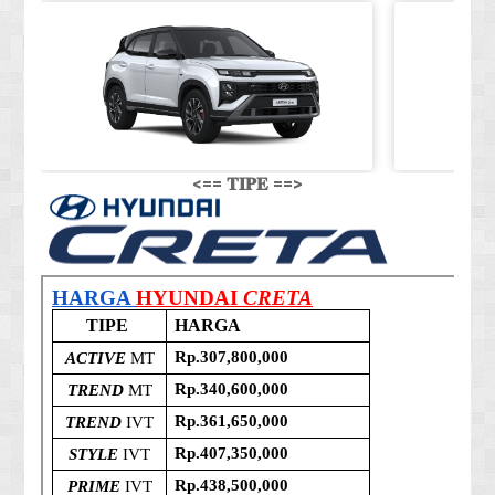
<== 𝐓𝐈𝐏𝐄 ==>