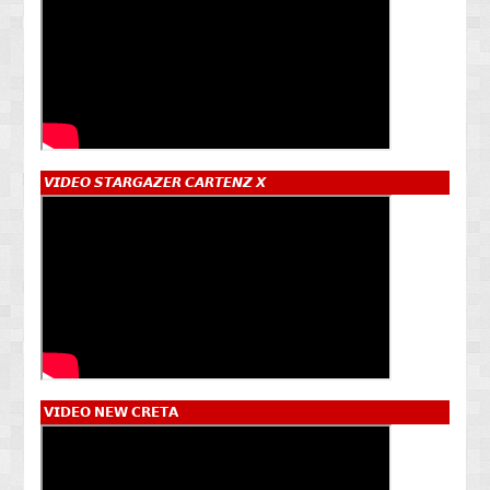
𝙑𝙄𝘿𝙀𝙊 𝙎𝙏𝘼𝙍𝙂𝘼𝙕𝙀𝙍 𝘾𝘼𝙍𝙏𝙀𝙉𝙕 𝙓
𝗩𝗜𝗗𝗘𝗢 𝗡𝗘𝗪 𝗖𝗥𝗘𝗧𝗔