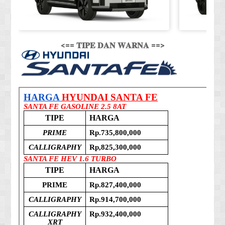
<== 𝐓𝐈𝐏𝐄 𝐃𝐀𝐍 𝐖𝐀𝐑𝐍𝐀 ==>