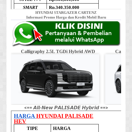
HYUNDAI STARGAZER CARTENZ
Informasi Promo Harga dan Kredit Mobil Baru
Calligraphy 2.5L TGDi Hybrid AWD
Calligr
<== 𝘼𝙡𝙡-𝙉𝙚𝙬 𝙋𝘼𝙇𝙄𝙎𝘼𝘿𝙀 𝙃𝙮𝙗𝙧𝙞𝙙 ==>