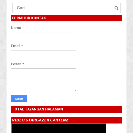
FORMULIR KONTAK
Nama
Email
*
Pesan
*
TOTAL TAYANGAN HALAMAN
𝙑𝙄𝘿𝙀𝙊 𝙎𝙏𝘼𝙍𝙂𝘼𝙕𝙀𝙍 𝘾𝘼𝙍𝙏𝙀𝙉𝙕