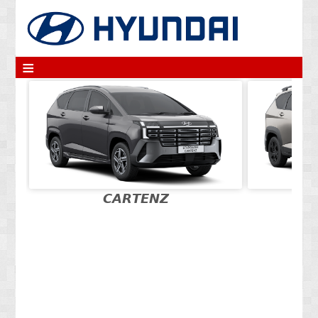
≡
𝘾𝘼𝙍𝙏𝙀𝙉𝙕