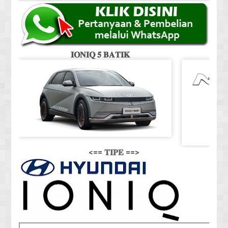
𝐈𝐎𝐍𝐈𝐐 𝟓 𝐁𝐀𝐓𝐈𝐊
<== 𝐓𝐈𝐏𝐄 ==>