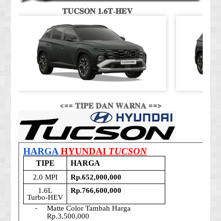
𝐓𝐔𝐂𝐒𝐎𝐍 𝟏.𝟔𝐓-𝐇𝐄𝐕
<== 𝐓𝐈𝐏𝐄 𝐃𝐀𝐍 𝐖𝐀𝐑𝐍𝐀 ==>