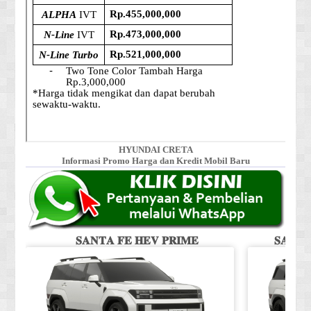
HYUNDAI CRETA
Informasi Promo Harga dan Kredit Mobil Baru
𝐒𝐀𝐍𝐓𝐀 𝐅𝐄 𝐇𝐄𝐕 𝐏𝐑𝐈𝐌𝐄
𝐒𝐀𝐍𝐓