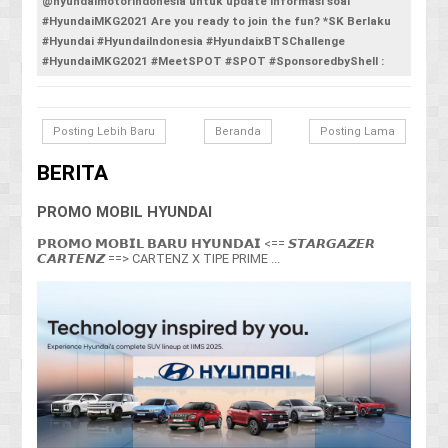
@hyundaimotorindonesia untuk update informasi soal
#HyundaiMKG2021 Are you ready to join the fun? *SK Berlaku
#Hyundai #HyundaiIndonesia #HyundaixBTSChallenge
#HyundaiMKG2021 #MeetSPOT #SPOT #SponsoredbyShell :
Posting Lebih Baru
Beranda
Posting Lama
BERITA
PROMO MOBIL HYUNDAI
𝗣𝗥𝗢𝗠𝗢 𝗠𝗢𝗕𝗜𝗟 𝗕𝗔𝗥𝗨 𝗛𝗬𝗨𝗡𝗗𝗔𝗜 <== 𝙎𝙏𝘼𝙍𝙂𝘼𝙕𝙀𝙍
𝘾𝘼𝙍𝙏𝙀𝙉𝙕 ==> CARTENZ X TIPE PRIME ...