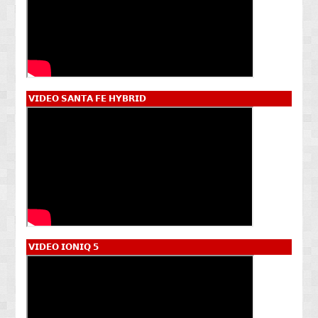
𝗩𝗜𝗗𝗘𝗢 𝗦𝗔𝗡𝗧𝗔 𝗙𝗘 𝗛𝗬𝗕𝗥𝗜𝗗
𝗩𝗜𝗗𝗘𝗢 𝗜𝗢𝗡𝗜𝗤 𝟱