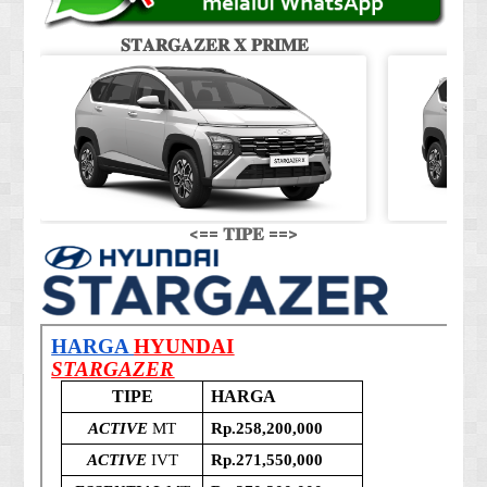
𝐒𝐓𝐀𝐑𝐆𝐀𝐙𝐄𝐑 𝐗 𝐏𝐑𝐈𝐌𝐄
𝐒
<== 𝐓𝐈𝐏𝐄 ==>