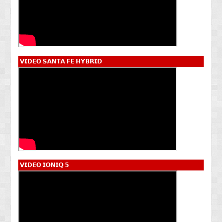
𝗩𝗜𝗗𝗘𝗢 𝗦𝗔𝗡𝗧𝗔 𝗙𝗘 𝗛𝗬𝗕𝗥𝗜𝗗
𝗩𝗜𝗗𝗘𝗢 𝗜𝗢𝗡𝗜𝗤 𝟱