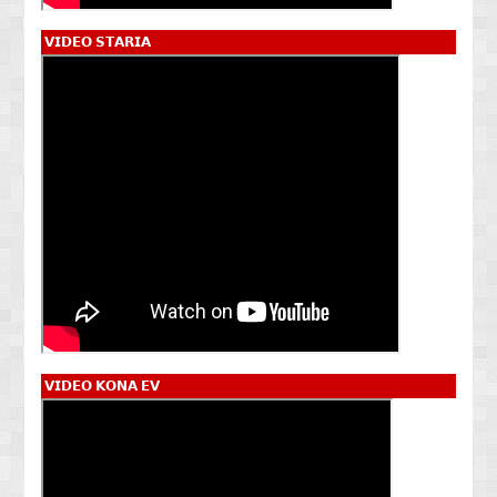
𝗩𝗜𝗗𝗘𝗢 𝗦𝗧𝗔𝗥𝗜𝗔
𝗩𝗜𝗗𝗘𝗢 𝗞𝗢𝗡𝗔 𝗘𝗩