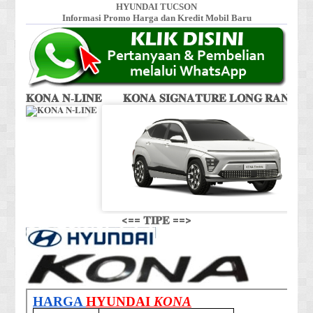
HYUNDAI TUCSON
Informasi Promo Harga dan Kredit Mobil Baru
𝐊𝐎𝐍𝐀 𝐍-𝐋𝐈𝐍𝐄
𝐊𝐎𝐍𝐀 𝐒𝐈𝐆𝐍𝐀𝐓𝐔𝐑𝐄 𝐋𝐎𝐍𝐆 𝐑𝐀𝐍𝐆𝐄
<== 𝐓𝐈𝐏𝐄 ==>