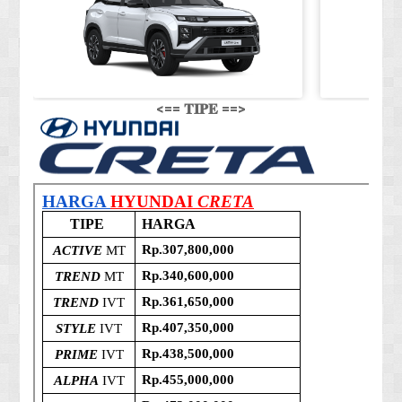
<== 𝐓𝐈𝐏𝐄 ==>