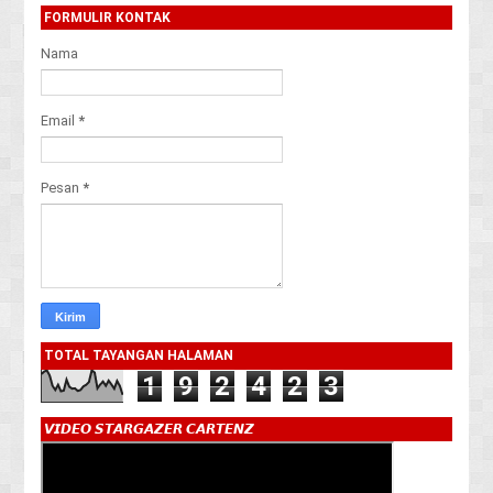
FORMULIR KONTAK
Nama
Email
*
Pesan
*
TOTAL TAYANGAN HALAMAN
1
9
2
4
2
3
𝙑𝙄𝘿𝙀𝙊 𝙎𝙏𝘼𝙍𝙂𝘼𝙕𝙀𝙍 𝘾𝘼𝙍𝙏𝙀𝙉𝙕