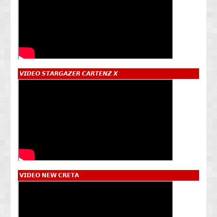
𝙑𝙄𝘿𝙀𝙊 𝙎𝙏𝘼𝙍𝙂𝘼𝙕𝙀𝙍 𝘾𝘼𝙍𝙏𝙀𝙉𝙕 𝙓
𝗩𝗜𝗗𝗘𝗢 𝗡𝗘𝗪 𝗖𝗥𝗘𝗧𝗔