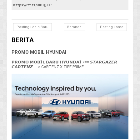
https://ift.tt/3lBQjZI :
Posting Lebih Baru
Beranda
Posting Lama
BERITA
PROMO MOBIL HYUNDAI
𝗣𝗥𝗢𝗠𝗢 𝗠𝗢𝗕𝗜𝗟 𝗕𝗔𝗥𝗨 𝗛𝗬𝗨𝗡𝗗𝗔𝗜 <== 𝙎𝙏𝘼𝙍𝙂𝘼𝙕𝙀𝙍
𝘾𝘼𝙍𝙏𝙀𝙉𝙕 ==> CARTENZ X TIPE PRIME ...