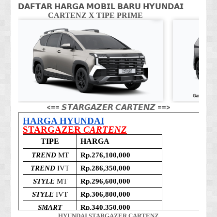
𝗗𝗔𝗙𝗧𝗔𝗥 𝗛𝗔𝗥𝗚𝗔 𝗠𝗢𝗕𝗜𝗟 𝗕𝗔𝗥𝗨 𝗛𝗬𝗨𝗡𝗗𝗔𝗜
CARTENZ X TIPE PRIME
CA
<== 𝙎𝙏𝘼𝙍𝙂𝘼𝙕𝙀𝙍 𝘾𝘼𝙍𝙏𝙀𝙉𝙕 ==>
HYUNDAI STARGAZER CARTENZ