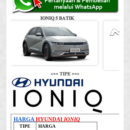
𝐈𝐎𝐍𝐈𝐐 𝟓 𝐁𝐀𝐓𝐈𝐊
<== 𝐓𝐈𝐏𝐄 ==>