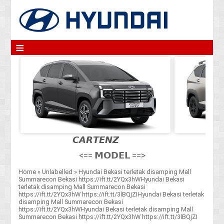
≡
𝘾𝘼𝙍𝙏𝙀𝙉𝙕
<== 𝗠𝗢𝗗𝗘𝗟 ==>
Home
»
Unlabelled
»
Hyundai Bekasi terletak disamping Mall
Summarecon Bekasi https://ift.tt/2YQx3hWHyundai Bekasi
terletak disamping Mall Summarecon Bekasi
https://ift.tt/2YQx3hW https://ift.tt/3lBQjZIHyundai Bekasi terletak
disamping Mall Summarecon Bekasi
https://ift.tt/2YQx3hWHyundai Bekasi terletak disamping Mall
Summarecon Bekasi https://ift.tt/2YQx3hW https://ift.tt/3lBQjZI