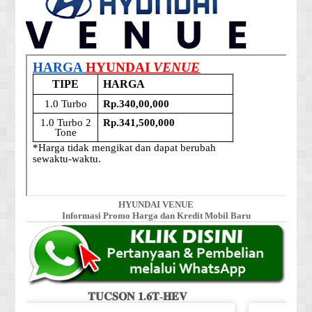
HYUNDAI VENUE
Informasi Promo Harga dan Kredit Mobil Baru
𝐓𝐔𝐂𝐒𝐎𝐍 𝟏.𝟔𝐓-𝐇𝐄𝐕