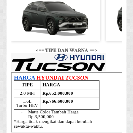
<== 𝐓𝐈𝐏𝐄 𝐃𝐀𝐍 𝐖𝐀𝐑𝐍𝐀 ==>