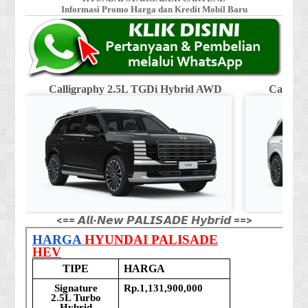
Informasi Promo Harga dan Kredit Mobil Baru
Calligraphy 2.5L TGDi Hybrid AWD
Calligr
<== 𝘼𝙡𝙡-𝙉𝙚𝙬 𝙋𝘼𝙇𝙄𝙎𝘼𝘿𝙀 𝙃𝙮𝙗𝙧𝙞𝙙 ==>