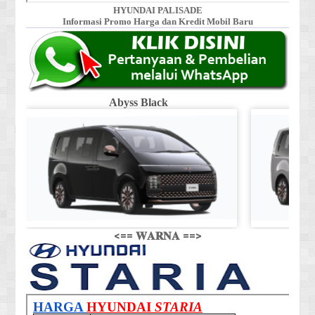
HYUNDAI PALISADE
Informasi Promo Harga dan Kredit Mobil Baru
Abyss Black
Shi
<== 𝐖𝐀𝐑𝐍𝐀 ==>