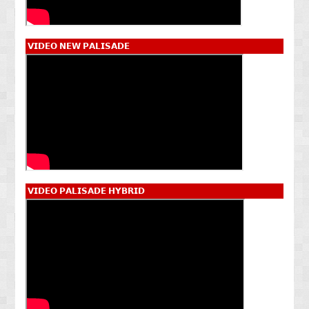
𝗩𝗜𝗗𝗘𝗢 𝗡𝗘𝗪 𝗣𝗔𝗟𝗜𝗦𝗔𝗗𝗘
𝗩𝗜𝗗𝗘𝗢 𝗣𝗔𝗟𝗜𝗦𝗔𝗗𝗘 𝗛𝗬𝗕𝗥𝗜𝗗