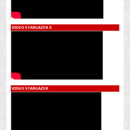
𝗩𝗜𝗗𝗘𝗢 𝗦𝗧𝗔𝗥𝗚𝗔𝗭𝗘𝗥 𝗫
𝗩𝗜𝗗𝗘𝗢 𝗦𝗧𝗔𝗥𝗚𝗔𝗭𝗘𝗥