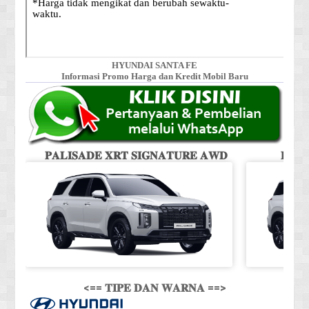
HYUNDAI SANTA FE
Informasi Promo Harga dan Kredit Mobil Baru
𝐏𝐀𝐋𝐈𝐒𝐀𝐃𝐄 𝐗𝐑𝐓 𝐒𝐈𝐆𝐍𝐀𝐓𝐔𝐑𝐄 𝐀𝐖𝐃
𝐏𝐀𝐋
<== 𝐓𝐈𝐏𝐄 𝐃𝐀𝐍 𝐖𝐀𝐑𝐍𝐀 ==>