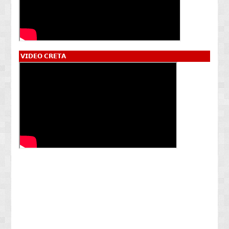
𝗩𝗜𝗗𝗘𝗢 𝗖𝗥𝗘𝗧𝗔