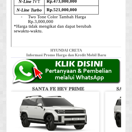
HYUNDAI CRETA
Informasi Promo Harga dan Kredit Mobil Baru
𝐒𝐀𝐍𝐓𝐀 𝐅𝐄 𝐇𝐄𝐕 𝐏𝐑𝐈𝐌𝐄
𝐒𝐀𝐍𝐓