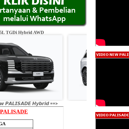
2.5L TGDi Hybrid AWD
Calligraphy 2.5L
𝗩𝗜𝗗𝗘𝗢 𝗡𝗘𝗪 𝗣𝗔𝗟𝗜
𝙬 𝙋𝘼𝙇𝙄𝙎𝘼𝘿𝙀 𝙃𝙮𝙗𝙧𝙞𝙙 ==>
𝗩𝗜𝗗𝗘𝗢 𝗣𝗔𝗟𝗜𝗦𝗔𝗗