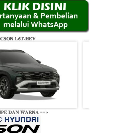
𝐂𝐒𝐎𝐍 𝟏.𝟔𝐓-𝐇𝐄𝐕
𝐏𝐄 𝐃𝐀𝐍 𝐖𝐀𝐑𝐍𝐀 ==>