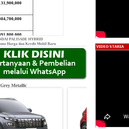
DAI PALISADE HYBRID
omo Harga dan Kredit Mobil Baru
𝗩𝗜𝗗𝗘𝗢 𝗦𝗧𝗔𝗥𝗜𝗔
 Grey Metallic
Fiery R