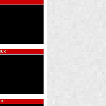
𝗥 𝗫
𝗥