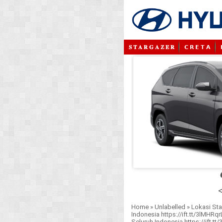
𝐒 𝐓 𝐀 𝐑 𝐆 𝐀 𝐙 𝐄 𝐑
𝗖 𝗥 𝗘 𝗧 𝗔
<
Home
»
Unlabelled
»
Lokasi Sta
Indonesia https://ift.tt/3lMHRqr
Seluruh Indonesia https://ift.tt