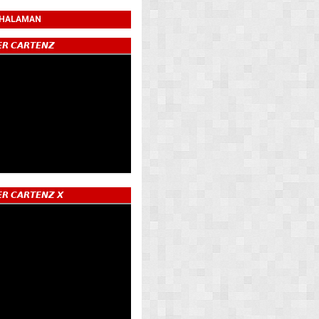
 HALAMAN
𝙍 𝘾𝘼𝙍𝙏𝙀𝙉𝙕
𝙍 𝘾𝘼𝙍𝙏𝙀𝙉𝙕 𝙓