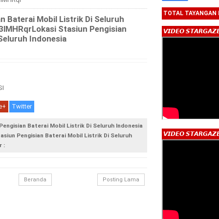
TOTAL TAYANGAN
n Baterai Mobil Listrik Di Seluruh
t/3lMHRqrLokasi Stasiun Pengisian
𝙑𝙄𝘿𝙀𝙊 𝙎𝙏𝘼𝙍𝙂𝘼𝙕
 Seluruh Indonesia
I
e+
Twitter
Pengisian Baterai Mobil Listrik Di Seluruh Indonesia
𝙑𝙄𝘿𝙀𝙊 𝙎𝙏𝘼𝙍𝙂𝘼𝙕
asiun Pengisian Baterai Mobil Listrik Di Seluruh
 :
Beranda
Posting Lama