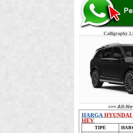
Calligraphy 
<== 𝘼𝙡𝙡-𝙉𝙚