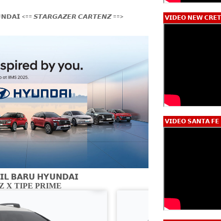
𝗡𝗗𝗔𝗜 <== 𝙎𝙏𝘼𝙍𝙂𝘼𝙕𝙀𝙍 𝘾𝘼𝙍𝙏𝙀𝙉𝙕 ==>
𝗩𝗜𝗗𝗘𝗢 𝗡𝗘𝗪 𝗖𝗥𝗘𝗧
𝗩𝗜𝗗𝗘𝗢 𝗦𝗔𝗡𝗧𝗔 𝗙𝗘
𝗟 𝗕𝗔𝗥𝗨 𝗛𝗬𝗨𝗡𝗗𝗔𝗜
 X TIPE PRIME
CARTENZ X 