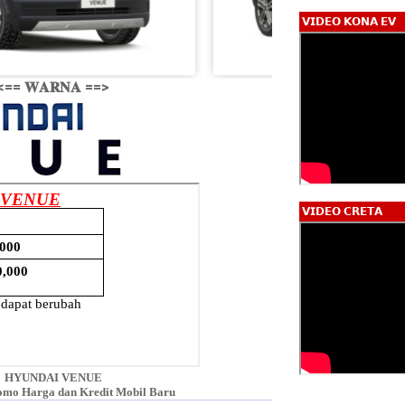
𝗩𝗜𝗗𝗘𝗢 𝗞𝗢𝗡𝗔 𝗘𝗩
<== 𝐖𝐀𝐑𝐍𝐀 ==>
𝗩𝗜𝗗𝗘𝗢 𝗖𝗥𝗘𝗧𝗔
HYUNDAI VENUE
omo Harga dan Kredit Mobil Baru