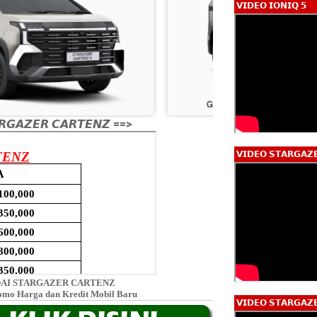
𝗩𝗜𝗗𝗘𝗢 𝗜𝗢𝗡𝗜𝗤 𝟱
𝙂𝘼𝙕𝙀𝙍 𝘾𝘼𝙍𝙏𝙀𝙉𝙕 ==>
𝗩𝗜𝗗𝗘𝗢 𝗦𝗧𝗔𝗥𝗚𝗔𝗭
AI STARGAZER CARTENZ
omo Harga dan Kredit Mobil Baru
𝗩𝗜𝗗𝗘𝗢 𝗦𝗧𝗔𝗥𝗚𝗔𝗭