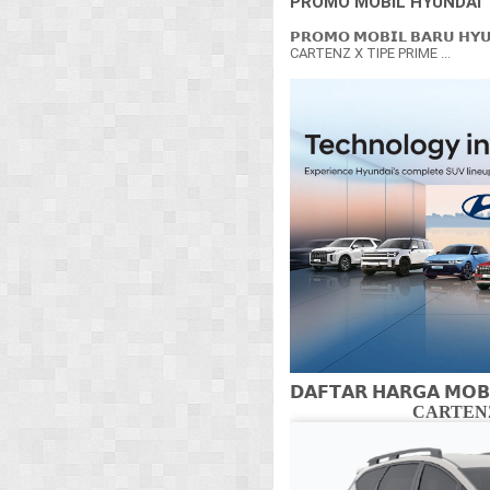
PROMO MOBIL HYUNDAI
𝗣𝗥𝗢𝗠𝗢 𝗠𝗢𝗕𝗜𝗟 𝗕𝗔𝗥𝗨 𝗛𝗬
CARTENZ X TIPE PRIME ...
𝗗𝗔𝗙𝗧𝗔𝗥 𝗛𝗔𝗥𝗚𝗔 𝗠𝗢𝗕
CARTENZ