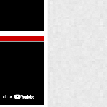
ed Pearl
Atlas Whi