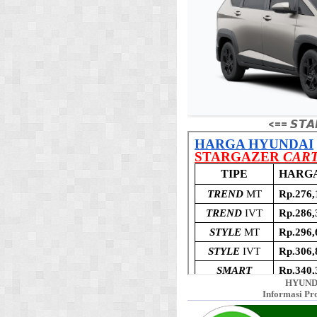
<== 𝙎𝙏𝘼
HYUND
Informasi Pr