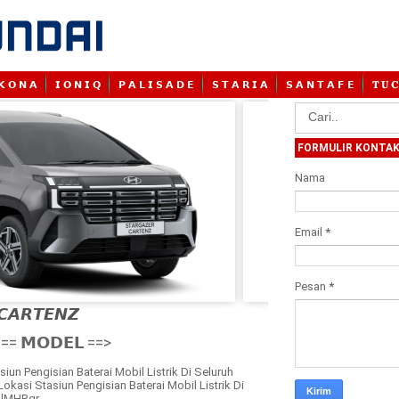
𝗞 𝗢 𝗡 𝗔
𝗜 𝗢 𝗡 𝗜 𝗤
𝗣 𝗔 𝗟 𝗜 𝗦 𝗔 𝗗 𝗘
𝗦 𝗧 𝗔 𝗥 𝗜 𝗔
𝗦 𝗔 𝗡 𝗧 𝗔 𝗙 𝗘
𝐓 𝐔 𝐂
FORMULIR KONTA
Nama
Email
*
Pesan
*
𝘾𝘼𝙍𝙏𝙀𝙉𝙕

== 𝗠𝗢𝗗𝗘𝗟 ==>
siun Pengisian Baterai Mobil Listrik Di Seluruh
Lokasi Stasiun Pengisian Baterai Mobil Listrik Di
/3lMHRqr