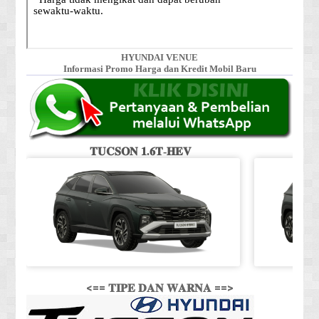
HYUNDAI VENUE
Informasi Promo Harga dan Kredit Mobil Baru
𝐓𝐔𝐂𝐒𝐎𝐍 𝟏.𝟔𝐓-𝐇𝐄𝐕
<== 𝐓𝐈𝐏𝐄 𝐃𝐀𝐍 𝐖𝐀𝐑𝐍𝐀 ==>