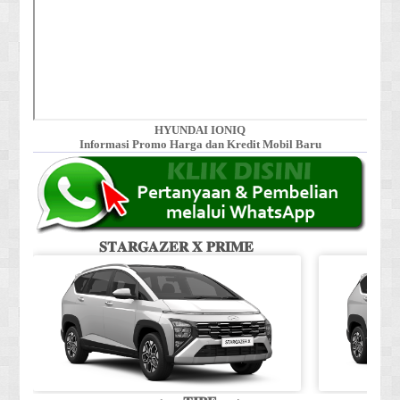
HYUNDAI IONIQ
Informasi Promo Harga dan Kredit Mobil Baru
𝐒𝐓𝐀𝐑𝐆𝐀𝐙𝐄𝐑 𝐗 𝐏𝐑𝐈𝐌𝐄
𝐒