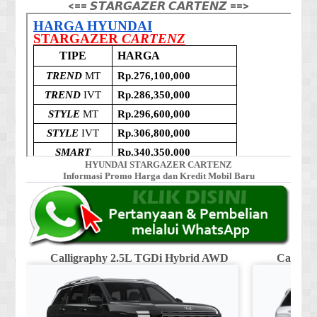
<== 𝙎𝙏𝘼𝙍𝙂𝘼𝙕𝙀𝙍 𝘾𝘼𝙍𝙏𝙀𝙉𝙕 ==>
HYUNDAI STARGAZER CARTENZ
Informasi Promo Harga dan Kredit Mobil Baru
Calligraphy 2.5L TGDi Hybrid AWD
Calligr