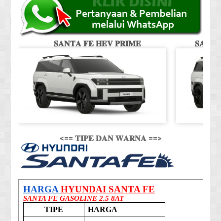
𝐒𝐀𝐍𝐓𝐀 𝐅𝐄 𝐇𝐄𝐕 𝐏𝐑𝐈𝐌𝐄
𝐒𝐀𝐍𝐓
<== 𝐓𝐈𝐏𝐄 𝐃𝐀𝐍 𝐖𝐀𝐑𝐍𝐀 ==>