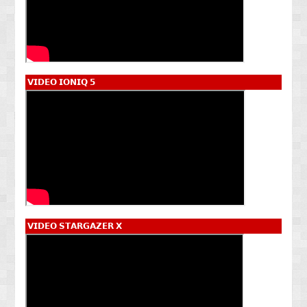
𝗩𝗜𝗗𝗘𝗢 𝗜𝗢𝗡𝗜𝗤 𝟱
𝗩𝗜𝗗𝗘𝗢 𝗦𝗧𝗔𝗥𝗚𝗔𝗭𝗘𝗥 𝗫