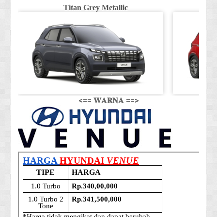
Titan Grey Metallic
<== 𝐖𝐀𝐑𝐍𝐀 ==>