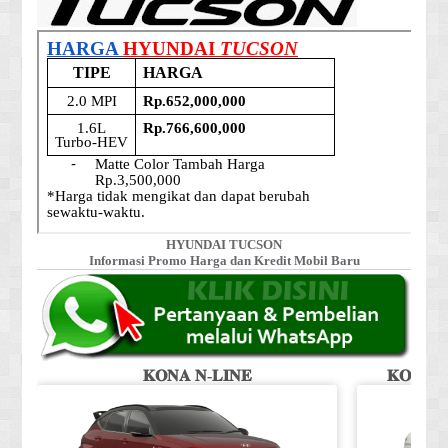
HYUNDAI TUCSON
Informasi Promo Harga dan Kredit Mobil Baru
𝐊𝐎𝐍𝐀 𝐍-𝐋𝐈𝐍𝐄
𝐊𝐎𝐍𝐀 𝐒