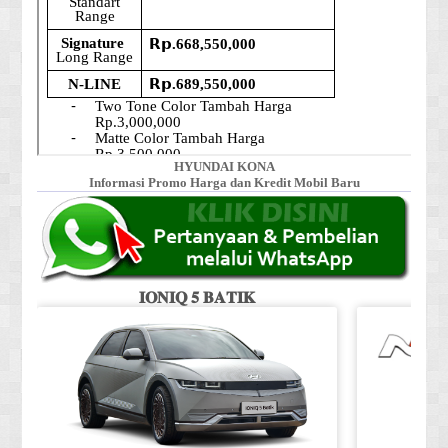
HYUNDAI KONA
Informasi Promo Harga dan Kredit Mobil Baru
𝐈𝐎𝐍𝐈𝐐 𝟓 𝐁𝐀𝐓𝐈𝐊