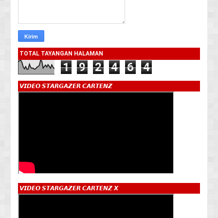
TOTAL TAYANGAN HALAMAN
1
9
2
4
6
4
𝙑𝙄𝘿𝙀𝙊 𝙎𝙏𝘼𝙍𝙂𝘼𝙕𝙀𝙍 𝘾𝘼𝙍𝙏𝙀𝙉𝙕
𝙑𝙄𝘿𝙀𝙊 𝙎𝙏𝘼𝙍𝙂𝘼𝙕𝙀𝙍 𝘾𝘼𝙍𝙏𝙀𝙉𝙕 𝙓