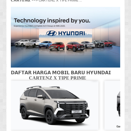
𝘾𝘼𝙍𝙏𝙀𝙉𝙕 ==> CARTENZ X TIPE PRIME ...
𝗗𝗔𝗙𝗧𝗔𝗥 𝗛𝗔𝗥𝗚𝗔 𝗠𝗢𝗕𝗜𝗟 𝗕𝗔𝗥𝗨 𝗛𝗬𝗨𝗡𝗗𝗔𝗜
CARTENZ X TIPE PRIME
CA