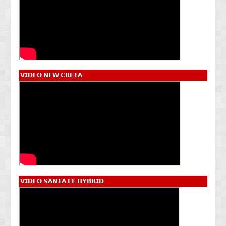
𝗩𝗜𝗗𝗘𝗢 𝗡𝗘𝗪 𝗖𝗥𝗘𝗧𝗔
𝗩𝗜𝗗𝗘𝗢 𝗦𝗔𝗡𝗧𝗔 𝗙𝗘 𝗛𝗬𝗕𝗥𝗜𝗗