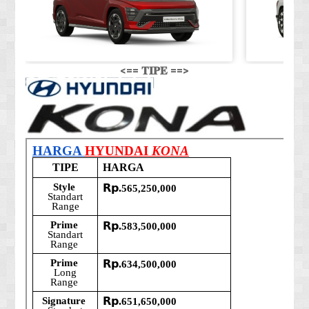
<== 𝐓𝐈𝐏𝐄 ==>