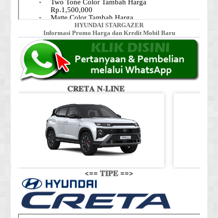
HYUNDAI STARGAZER
Informasi Promo Harga dan Kredit Mobil Baru
𝐂𝐑𝐄𝐓𝐀 𝐍-𝐋𝐈𝐍𝐄
<== 𝐓𝐈𝐏𝐄 ==>