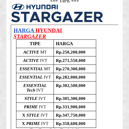
<== 𝐓𝐈𝐏𝐄 ==>