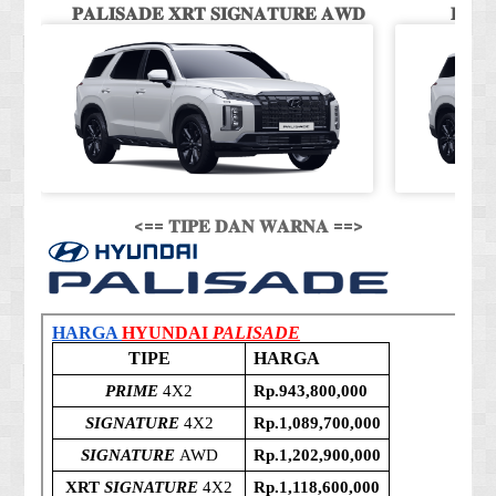
𝐏𝐀𝐋𝐈𝐒𝐀𝐃𝐄 𝐗𝐑𝐓 𝐒𝐈𝐆𝐍𝐀𝐓𝐔𝐑𝐄 𝐀𝐖𝐃
𝐏𝐀𝐋
<== 𝐓𝐈𝐏𝐄 𝐃𝐀𝐍 𝐖𝐀𝐑𝐍𝐀 ==>