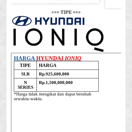
<== 𝐓𝐈𝐏𝐄 ==>