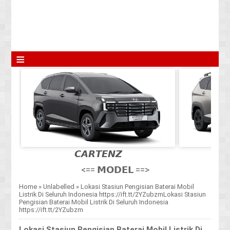
≡
𝘾𝘼𝙍𝙏𝙀𝙉𝙕
<== 𝗠𝗢𝗗𝗘𝗟 ==>
Home
»
Unlabelled
»
Lokasi Stasiun Pengisian Baterai Mobil
Listrik Di Seluruh Indonesia https://ift.tt/2YZubzmLokasi Stasiun
Pengisian Baterai Mobil Listrik Di Seluruh Indonesia
https://ift.tt/2YZubzm
Lokasi Stasiun Pengisian Baterai Mobil Listrik Di