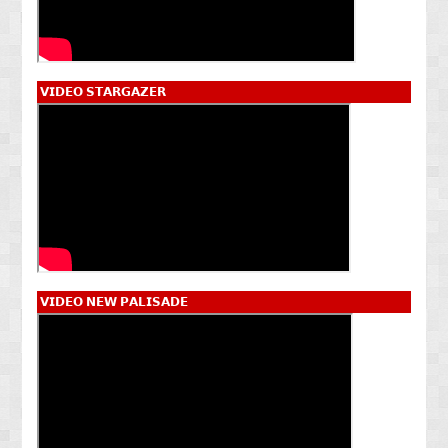
𝗩𝗜𝗗𝗘𝗢 𝗦𝗧𝗔𝗥𝗚𝗔𝗭𝗘𝗥
𝗩𝗜𝗗𝗘𝗢 𝗡𝗘𝗪 𝗣𝗔𝗟𝗜𝗦𝗔𝗗𝗘