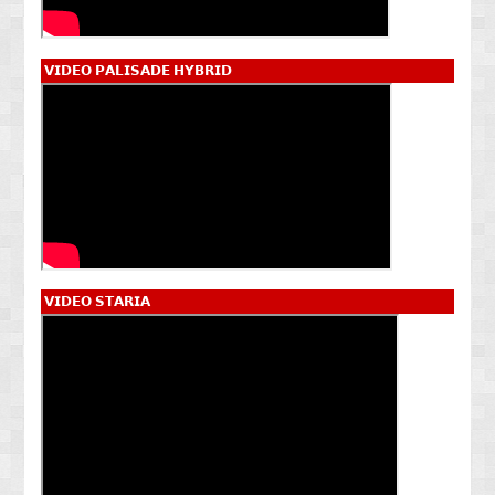
𝗩𝗜𝗗𝗘𝗢 𝗣𝗔𝗟𝗜𝗦𝗔𝗗𝗘 𝗛𝗬𝗕𝗥𝗜𝗗
𝗩𝗜𝗗𝗘𝗢 𝗦𝗧𝗔𝗥𝗜𝗔