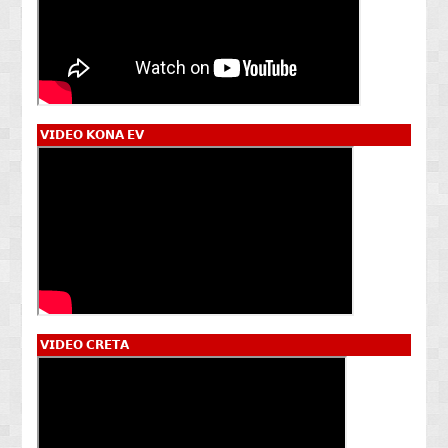
𝗩𝗜𝗗𝗘𝗢 𝗞𝗢𝗡𝗔 𝗘𝗩
𝗩𝗜𝗗𝗘𝗢 𝗖𝗥𝗘𝗧𝗔