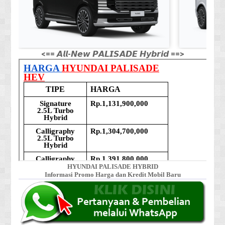
<== 𝘼𝙡𝙡-𝙉𝙚𝙬 𝙋𝘼𝙇𝙄𝙎𝘼𝘿𝙀 𝙃𝙮𝙗𝙧𝙞𝙙 ==>
HYUNDAI PALISADE HYBRID
Informasi Promo Harga dan Kredit Mobil Baru