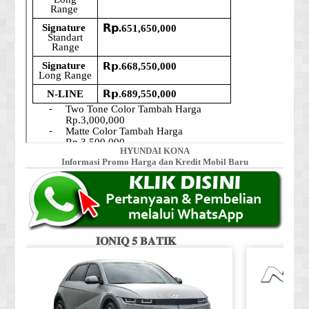
HYUNDAI KONA
Informasi Promo Harga dan Kredit Mobil Baru
𝐈𝐎𝐍𝐈𝐐 𝟓 𝐁𝐀𝐓𝐈𝐊