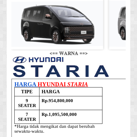
<== 𝐖𝐀𝐑𝐍𝐀 ==>