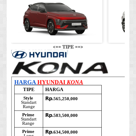
<== 𝐓𝐈𝐏𝐄 ==>