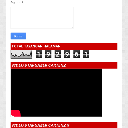
Pesan
*
TOTAL TAYANGAN HALAMAN
1
9
2
9
6
1
𝙑𝙄𝘿𝙀𝙊 𝙎𝙏𝘼𝙍𝙂𝘼𝙕𝙀𝙍 𝘾𝘼𝙍𝙏𝙀𝙉𝙕
𝙑𝙄𝘿𝙀𝙊 𝙎𝙏𝘼𝙍𝙂𝘼𝙕𝙀𝙍 𝘾𝘼𝙍𝙏𝙀𝙉𝙕 𝙓