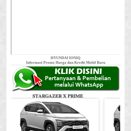
HYUNDAI IONIQ
Informasi Promo Harga dan Kredit Mobil Baru
𝐒𝐓𝐀𝐑𝐆𝐀𝐙𝐄𝐑 𝐗 𝐏𝐑𝐈𝐌𝐄
𝐒