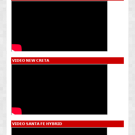
𝗩𝗜𝗗𝗘𝗢 𝗡𝗘𝗪 𝗖𝗥𝗘𝗧𝗔
𝗩𝗜𝗗𝗘𝗢 𝗦𝗔𝗡𝗧𝗔 𝗙𝗘 𝗛𝗬𝗕𝗥𝗜𝗗