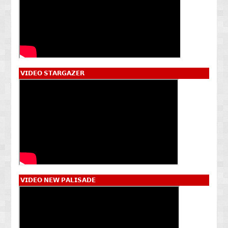
𝗩𝗜𝗗𝗘𝗢 𝗦𝗧𝗔𝗥𝗚𝗔𝗭𝗘𝗥
𝗩𝗜𝗗𝗘𝗢 𝗡𝗘𝗪 𝗣𝗔𝗟𝗜𝗦𝗔𝗗𝗘