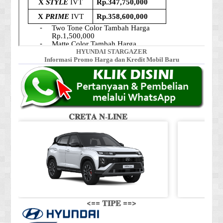
HYUNDAI STARGAZER
Informasi Promo Harga dan Kredit Mobil Baru
𝐂𝐑𝐄𝐓𝐀 𝐍-𝐋𝐈𝐍𝐄
<== 𝐓𝐈𝐏𝐄 ==>