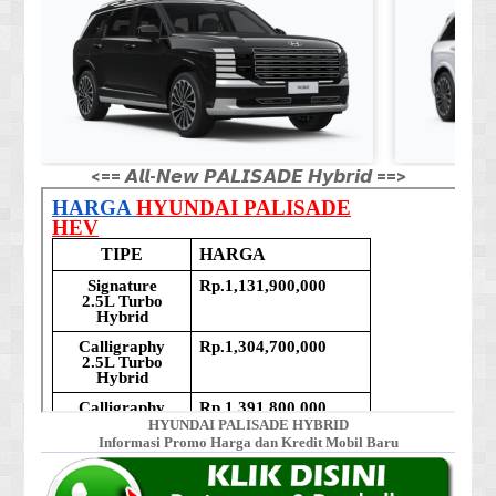
<== 𝘼𝙡𝙡-𝙉𝙚𝙬 𝙋𝘼𝙇𝙄𝙎𝘼𝘿𝙀 𝙃𝙮𝙗𝙧𝙞𝙙 ==>
HYUNDAI PALISADE HYBRID
Informasi Promo Harga dan Kredit Mobil Baru