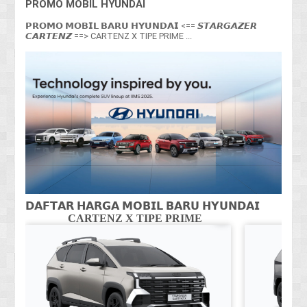
PROMO MOBIL HYUNDAI
𝗣𝗥𝗢𝗠𝗢 𝗠𝗢𝗕𝗜𝗟 𝗕𝗔𝗥𝗨 𝗛𝗬𝗨𝗡𝗗𝗔𝗜 <== 𝙎𝙏𝘼𝙍𝙂𝘼𝙕𝙀𝙍
𝘾𝘼𝙍𝙏𝙀𝙉𝙕 ==> CARTENZ X TIPE PRIME ...
𝗗𝗔𝗙𝗧𝗔𝗥 𝗛𝗔𝗥𝗚𝗔 𝗠𝗢𝗕𝗜𝗟 𝗕𝗔𝗥𝗨 𝗛𝗬𝗨𝗡𝗗𝗔𝗜
CARTENZ X TIPE PRIME
CA