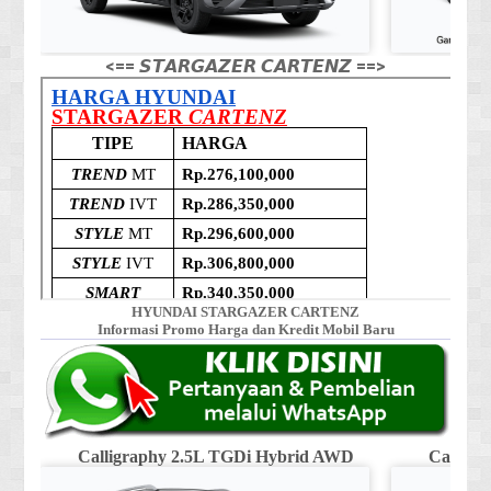
<== 𝙎𝙏𝘼𝙍𝙂𝘼𝙕𝙀𝙍 𝘾𝘼𝙍𝙏𝙀𝙉𝙕 ==>
HYUNDAI STARGAZER CARTENZ
Informasi Promo Harga dan Kredit Mobil Baru
Calligraphy 2.5L TGDi Hybrid AWD
Calligr