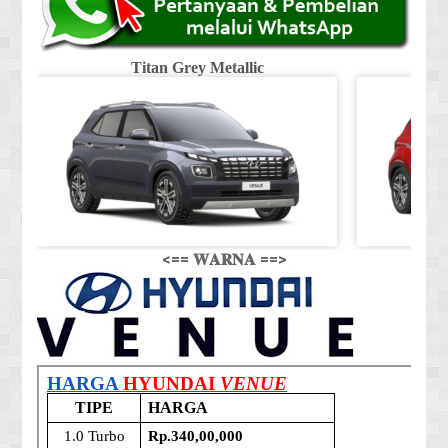
Titan Grey Metallic
<== 𝐖𝐀𝐑𝐍𝐀 ==>