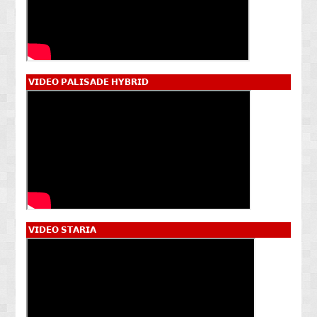
𝗩𝗜𝗗𝗘𝗢 𝗣𝗔𝗟𝗜𝗦𝗔𝗗𝗘 𝗛𝗬𝗕𝗥𝗜𝗗
𝗩𝗜𝗗𝗘𝗢 𝗦𝗧𝗔𝗥𝗜𝗔