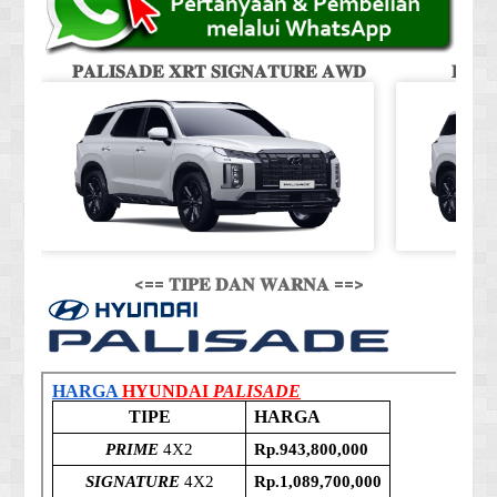
𝐏𝐀𝐋𝐈𝐒𝐀𝐃𝐄 𝐗𝐑𝐓 𝐒𝐈𝐆𝐍𝐀𝐓𝐔𝐑𝐄 𝐀𝐖𝐃
𝐏𝐀𝐋
<== 𝐓𝐈𝐏𝐄 𝐃𝐀𝐍 𝐖𝐀𝐑𝐍𝐀 ==>