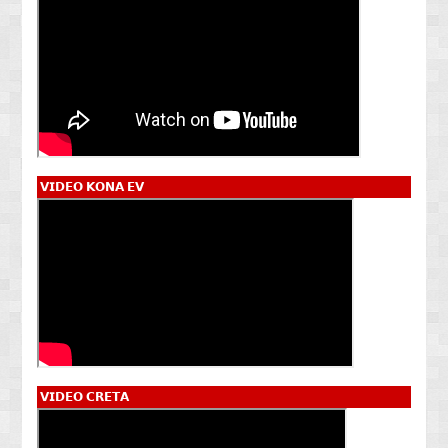
𝗩𝗜𝗗𝗘𝗢 𝗞𝗢𝗡𝗔 𝗘𝗩
𝗩𝗜𝗗𝗘𝗢 𝗖𝗥𝗘𝗧𝗔