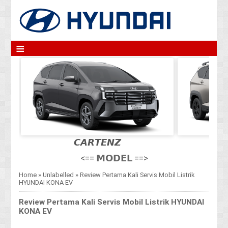
≡
𝘾𝘼𝙍𝙏𝙀𝙉𝙕
<== 𝗠𝗢𝗗𝗘𝗟 ==>
Home
»
Unlabelled
»
Review Pertama Kali Servis Mobil Listrik
HYUNDAI KONA EV
Review Pertama Kali Servis Mobil Listrik HYUNDAI
KONA EV