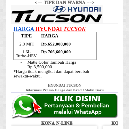
<== 𝐓𝐈𝐏𝐄 𝐃𝐀𝐍 𝐖𝐀𝐑𝐍𝐀 ==>
HYUNDAI TUCSON
Informasi Promo Harga dan Kredit Mobil Baru
𝐊𝐎𝐍𝐀 𝐍-𝐋𝐈𝐍𝐄
𝐊𝐎𝐍𝐀 𝐒