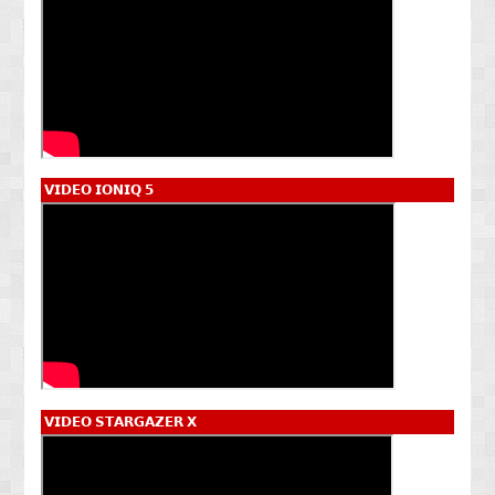
𝗩𝗜𝗗𝗘𝗢 𝗜𝗢𝗡𝗜𝗤 𝟱
𝗩𝗜𝗗𝗘𝗢 𝗦𝗧𝗔𝗥𝗚𝗔𝗭𝗘𝗥 𝗫