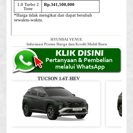
HYUNDAI VENUE
Informasi Promo Harga dan Kredit Mobil Baru
𝐓𝐔𝐂𝐒𝐎𝐍 𝟏.𝟔𝐓-𝐇𝐄𝐕