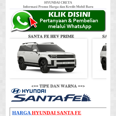
HYUNDAI CRETA
Informasi Promo Harga dan Kredit Mobil Baru
𝐒𝐀𝐍𝐓𝐀 𝐅𝐄 𝐇𝐄𝐕 𝐏𝐑𝐈𝐌𝐄
𝐒𝐀𝐍𝐓
<== 𝐓𝐈𝐏𝐄 𝐃𝐀𝐍 𝐖𝐀𝐑𝐍𝐀 ==>