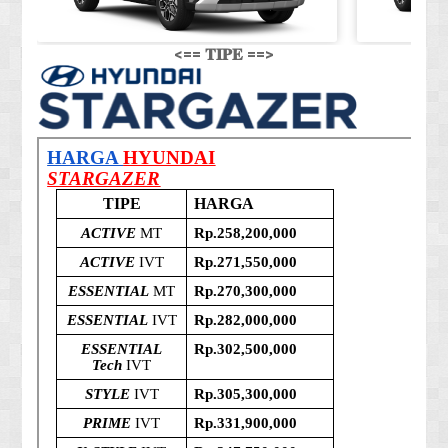
<== 𝐓𝐈𝐏𝐄 ==>