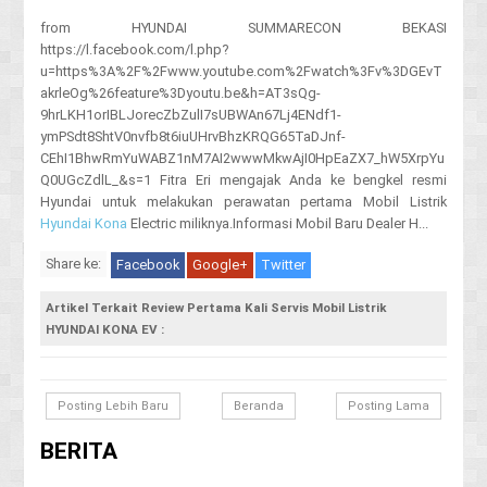
from HYUNDAI SUMMARECON BEKASI
https://l.facebook.com/l.php?
u=https%3A%2F%2Fwww.youtube.com%2Fwatch%3Fv%3DGEvT
akrleOg%26feature%3Dyoutu.be&h=AT3sQg-
9hrLKH1orIBLJorecZbZulI7sUBWAn67Lj4ENdf1-
ymPSdt8ShtV0nvfb8t6iuUHrvBhzKRQG65TaDJnf-
CEhI1BhwRmYuWABZ1nM7AI2wwwMkwAjI0HpEaZX7_hW5XrpYu
Q0UGcZdlL_&s=1 Fitra Eri mengajak Anda ke bengkel resmi
Hyundai untuk melakukan perawatan pertama Mobil Listrik
Hyundai Kona
Electric miliknya.Informasi Mobil Baru Dealer H...
Share ke:
Facebook
Google+
Twitter
Artikel Terkait Review Pertama Kali Servis Mobil Listrik
HYUNDAI KONA EV :
Posting Lebih Baru
Beranda
Posting Lama
BERITA