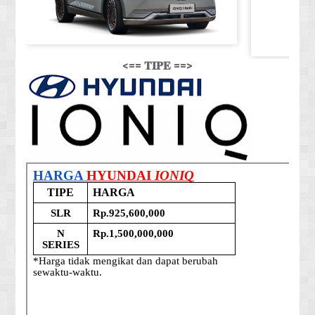
<== 𝐓𝐈𝐏𝐄 ==>