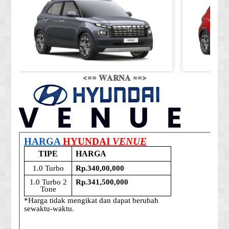
<== 𝐖𝐀𝐑𝐍𝐀 ==>