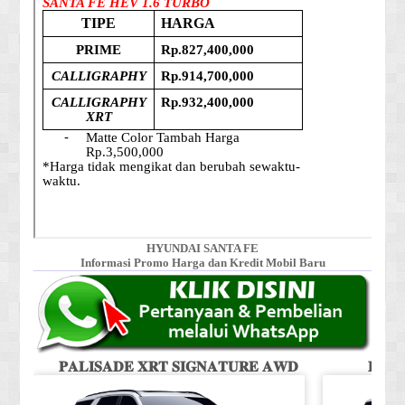
HYUNDAI SANTA FE
Informasi Promo Harga dan Kredit Mobil Baru
𝐏𝐀𝐋𝐈𝐒𝐀𝐃𝐄 𝐗𝐑𝐓 𝐒𝐈𝐆𝐍𝐀𝐓𝐔𝐑𝐄 𝐀𝐖𝐃
𝐏𝐀𝐋