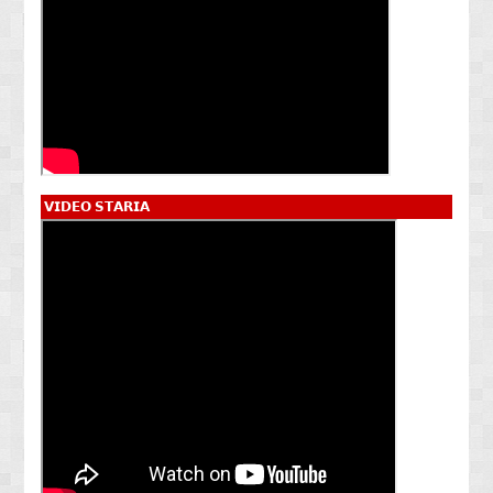
𝗩𝗜𝗗𝗘𝗢 𝗦𝗧𝗔𝗥𝗜𝗔