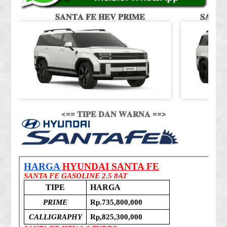
𝐒𝐀𝐍𝐓𝐀 𝐅𝐄 𝐇𝐄𝐕 𝐏𝐑𝐈𝐌𝐄
𝐒𝐀𝐍𝐓
<== 𝐓𝐈𝐏𝐄 𝐃𝐀𝐍 𝐖𝐀𝐑𝐍𝐀 ==>