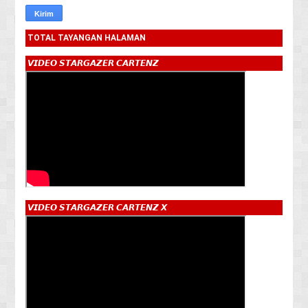
TOTAL TAYANGAN HALAMAN
𝙑𝙄𝘿𝙀𝙊 𝙎𝙏𝘼𝙍𝙂𝘼𝙕𝙀𝙍 𝘾𝘼𝙍𝙏𝙀𝙉𝙕
𝙑𝙄𝘿𝙀𝙊 𝙎𝙏𝘼𝙍𝙂𝘼𝙕𝙀𝙍 𝘾𝘼𝙍𝙏𝙀𝙉𝙕 𝙓