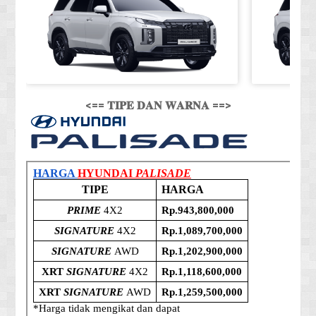
<== 𝐓𝐈𝐏𝐄 𝐃𝐀𝐍 𝐖𝐀𝐑𝐍𝐀 ==>