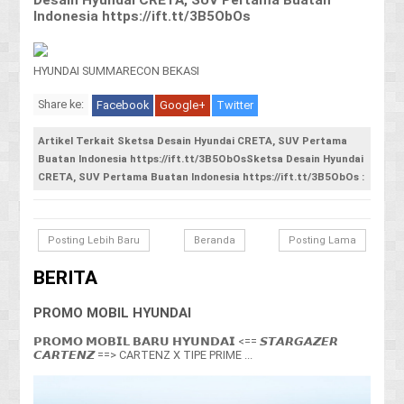
Indonesia https://ift.tt/3B5ObOs
HYUNDAI SUMMARECON BEKASI
Share ke:
Facebook
Google+
Twitter
Artikel Terkait Sketsa Desain Hyundai CRETA, SUV Pertama
Buatan Indonesia https://ift.tt/3B5ObOsSketsa Desain Hyundai
CRETA, SUV Pertama Buatan Indonesia https://ift.tt/3B5ObOs :
Posting Lebih Baru
Beranda
Posting Lama
BERITA
PROMO MOBIL HYUNDAI
𝗣𝗥𝗢𝗠𝗢 𝗠𝗢𝗕𝗜𝗟 𝗕𝗔𝗥𝗨 𝗛𝗬𝗨𝗡𝗗𝗔𝗜 <== 𝙎𝙏𝘼𝙍𝙂𝘼𝙕𝙀𝙍
𝘾𝘼𝙍𝙏𝙀𝙉𝙕 ==> CARTENZ X TIPE PRIME ...