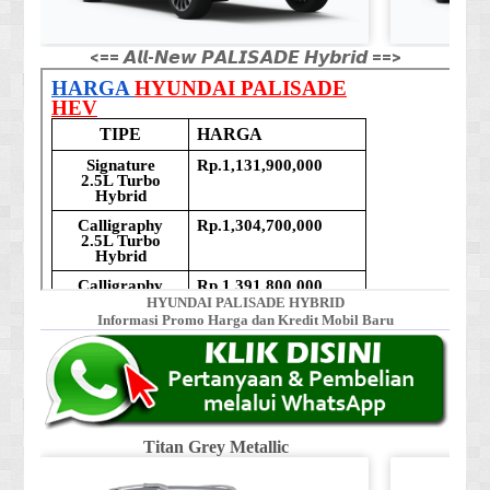
<== 𝘼𝙡𝙡-𝙉𝙚𝙬 𝙋𝘼𝙇𝙄𝙎𝘼𝘿𝙀 𝙃𝙮𝙗𝙧𝙞𝙙 ==>
HYUNDAI PALISADE HYBRID
Informasi Promo Harga dan Kredit Mobil Baru
Titan Grey Metallic