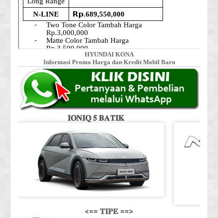
HYUNDAI KONA
Informasi Promo Harga dan Kredit Mobil Baru
𝐈𝐎𝐍𝐈𝐐 𝟓 𝐁𝐀𝐓𝐈𝐊
<== 𝐓𝐈𝐏𝐄 ==>