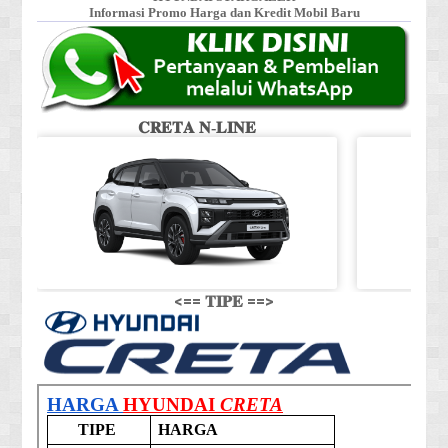
Informasi Promo Harga dan Kredit Mobil Baru
𝐂𝐑𝐄𝐓𝐀 𝐍-𝐋𝐈𝐍𝐄
<== 𝐓𝐈𝐏𝐄 ==>