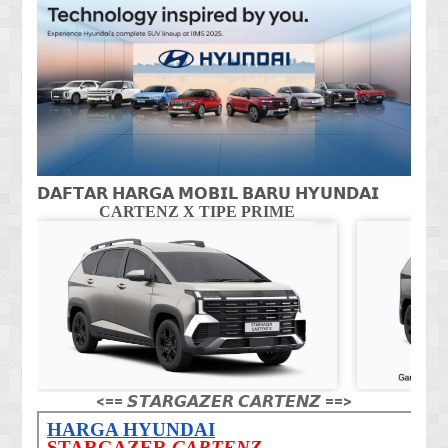
𝗗𝗔𝗙𝗧𝗔𝗥 𝗛𝗔𝗥𝗚𝗔 𝗠𝗢𝗕𝗜𝗟 𝗕𝗔𝗥𝗨 𝗛𝗬𝗨𝗡𝗗𝗔𝗜
CARTENZ X TIPE PRIME
CA
<== 𝙎𝙏𝘼𝙍𝙂𝘼𝙕𝙀𝙍 𝘾𝘼𝙍𝙏𝙀𝙉𝙕 ==>