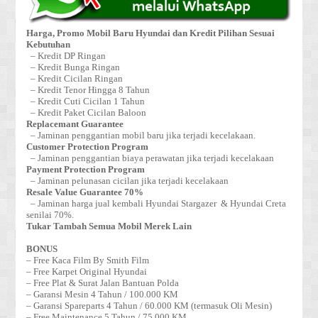
Harga, Promo Mobil Baru Hyundai dan Kredit Pilihan Sesuai
Kebutuhan
– Kredit DP Ringan
– Kredit Bunga Ringan
– Kredit Cicilan Ringan
– Kredit Tenor Hingga 8 Tahun
– Kredit Cuti Cicilan 1 Tahun
– Kredit Paket Cicilan Baloon
Replacemant Guarantee
– Jaminan penggantian mobil baru jika terjadi kecelakaan.
Customer Protection Program
– Jaminan penggantian biaya perawatan jika terjadi kecelakaan
Payment Protection Program
– Jaminan pelunasan cicilan jika terjadi kecelakaan
Resale Value Guarantee 70%
– Jaminan harga jual kembali Hyundai Stargazer & Hyundai Creta
senilai 70%.
Tukar Tambah Semua Mobil Merek Lain
BONUS
– Free Kaca Film By Smith Film
– Free Karpet Original Hyundai
– Free Plat & Surat Jalan Bantuan Polda
– Garansi Mesin 4 Tahun / 100.000 KM
– Garansi Spareparts 4 Tahun / 60.000 KM (termasuk Oli Mesin)
– Free Maintenance 5 Tahun / 75.000 KM