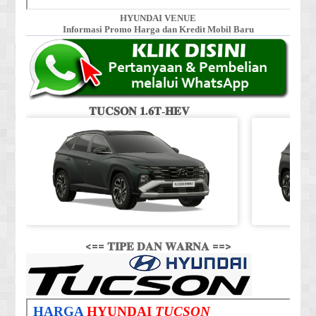
HYUNDAI VENUE
Informasi Promo Harga dan Kredit Mobil Baru
𝐓𝐔𝐂𝐒𝐎𝐍 𝟏.𝟔𝐓-𝐇𝐄𝐕
<== 𝐓𝐈𝐏𝐄 𝐃𝐀𝐍 𝐖𝐀𝐑𝐍𝐀 ==>