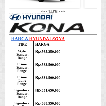
<== 𝐓𝐈𝐏𝐄 ==>