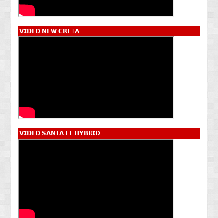
𝗩𝗜𝗗𝗘𝗢 𝗡𝗘𝗪 𝗖𝗥𝗘𝗧𝗔
𝗩𝗜𝗗𝗘𝗢 𝗦𝗔𝗡𝗧𝗔 𝗙𝗘 𝗛𝗬𝗕𝗥𝗜𝗗