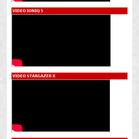
𝗩𝗜𝗗𝗘𝗢 𝗜𝗢𝗡𝗜𝗤 𝟱
𝗩𝗜𝗗𝗘𝗢 𝗦𝗧𝗔𝗥𝗚𝗔𝗭𝗘𝗥 𝗫