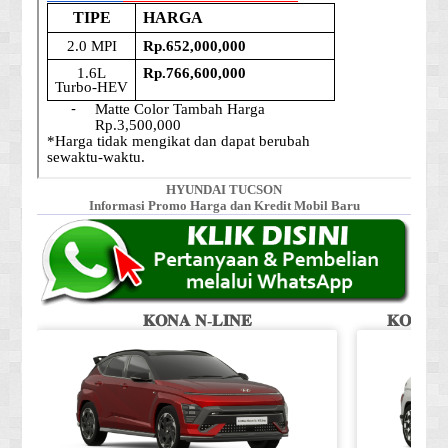
HYUNDAI TUCSON
Informasi Promo Harga dan Kredit Mobil Baru
𝐊𝐎𝐍𝐀 𝐍-𝐋𝐈𝐍𝐄
𝐊𝐎𝐍𝐀 𝐒