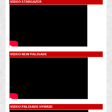
𝗩𝗜𝗗𝗘𝗢 𝗦𝗧𝗔𝗥𝗚𝗔𝗭𝗘𝗥
𝗩𝗜𝗗𝗘𝗢 𝗡𝗘𝗪 𝗣𝗔𝗟𝗜𝗦𝗔𝗗𝗘
𝗩𝗜𝗗𝗘𝗢 𝗣𝗔𝗟𝗜𝗦𝗔𝗗𝗘 𝗛𝗬𝗕𝗥𝗜𝗗