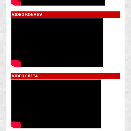
𝗩𝗜𝗗𝗘𝗢 𝗞𝗢𝗡𝗔 𝗘𝗩
𝗩𝗜𝗗𝗘𝗢 𝗖𝗥𝗘𝗧𝗔