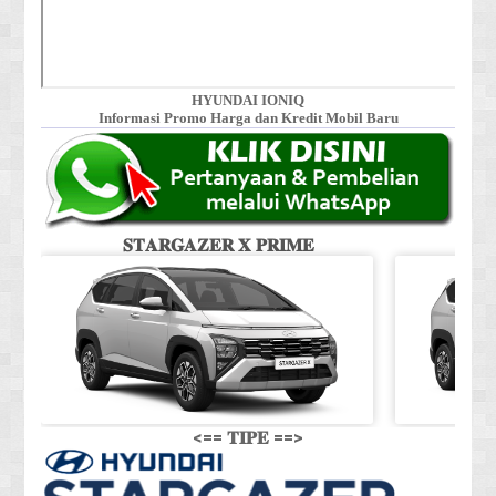
HYUNDAI IONIQ
Informasi Promo Harga dan Kredit Mobil Baru
𝐒𝐓𝐀𝐑𝐆𝐀𝐙𝐄𝐑 𝐗 𝐏𝐑𝐈𝐌𝐄
𝐒
<== 𝐓𝐈𝐏𝐄 ==>