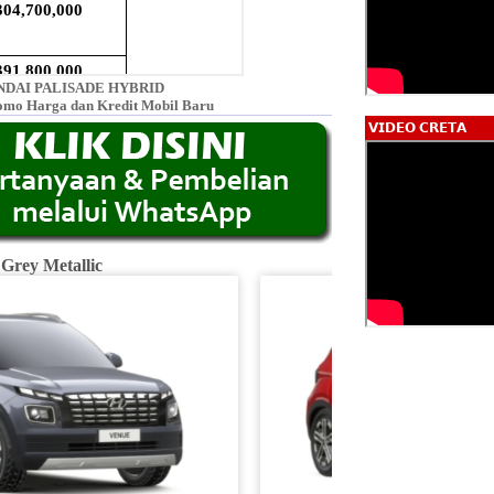
DAI PALISADE HYBRID
omo Harga dan Kredit Mobil Baru
𝗩𝗜𝗗𝗘𝗢 𝗖𝗥𝗘𝗧𝗔
 Grey Metallic
Fiery R