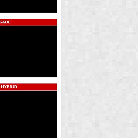
𝗦𝗔𝗗𝗘
 𝗛𝗬𝗕𝗥𝗜𝗗