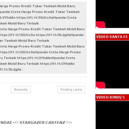
 Harga Promo Kredit Tukar Tambah Mobil Baru
vHyundai Creta Harga Promo Kredit Tukar Tambah
.tt/2YhdiAv https://ift.tt/3GUtoSaHyundai Creta
bah Mobil Baru Terbaik
 Creta Harga Promo Kredit Tukar Tambah Mobil Baru
https://ift.tt/3GUtoSa https://ift.tt/3bJjg0aHyundai
𝗩𝗜𝗗𝗘𝗢 𝗦𝗔𝗡𝗧𝗔 𝗙𝗘
ar Tambah Mobil Baru Terbaik
 Creta Harga Promo Kredit Tukar Tambah Mobil Baru
 https://ift.tt/3GUtoSaHyundai Creta Harga Promo
 Terbaik https://ift.tt/2YhdiAvHyundai Creta
ah Mobil Baru Terbaik https://ift.tt/2YhdiAv
ft.tt/3bJjg0a :
Beranda
Posting Lama
𝗩𝗜𝗗𝗘𝗢 𝗜𝗢𝗡𝗜𝗤 𝟱
𝗡𝗗𝗔𝗜 <== 𝙎𝙏𝘼𝙍𝙂𝘼𝙕𝙀𝙍 𝘾𝘼𝙍𝙏𝙀𝙉𝙕 ==>