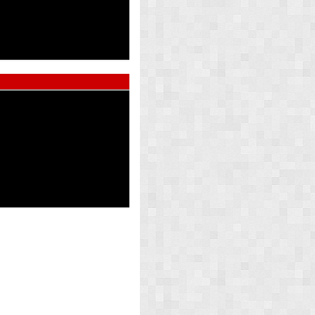
ed Pearl
Atlas Whi