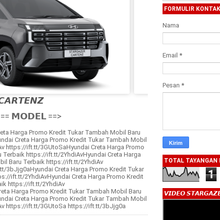
FORMULIR KONTA
Nama
Email
*
Pesan
*
𝘾𝘼𝙍𝙏𝙀𝙉𝙕

== 𝗠𝗢𝗗𝗘𝗟 ==>
eta Harga Promo Kredit Tukar Tambah Mobil Baru
Hyundai Creta Harga Promo Kredit Tukar Tambah Mobil
diAv https://ift.tt/3GUtoSaHyundai Creta Harga Promo
Terbaik https://ift.tt/2YhdiAvHyundai Creta Harga
TOTAL TAYANGAN
 Baru Terbaik https://ift.tt/2YhdiAv
ift.tt/3bJjg0aHyundai Creta Harga Promo Kredit Tukar
1
s://ift.tt/2YhdiAvHyundai Creta Harga Promo Kredit
 https://ift.tt/2YhdiAv
Creta Harga Promo Kredit Tukar Tambah Mobil Baru
𝙑𝙄𝘿𝙀𝙊 𝙎𝙏𝘼𝙍𝙂𝘼𝙕
Hyundai Creta Harga Promo Kredit Tukar Tambah Mobil
Av https://ift.tt/3GUtoSa https://ift.tt/3bJjg0a