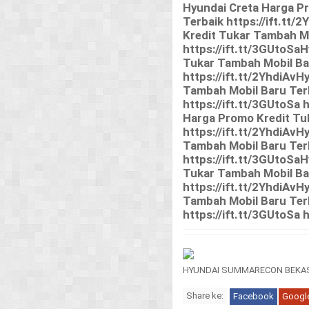
Hyundai Creta Harga P
Terbaik https://ift.tt
Kredit Tukar Tambah Mob
https://ift.tt/3GUtoSa
Tukar Tambah Mobil Ba
https://ift.tt/2YhdiAv
Tambah Mobil Baru Terba
https://ift.tt/3GUtoSa 
Harga Promo Kredit Tu
https://ift.tt/2YhdiAv
Tambah Mobil Baru Terba
https://ift.tt/3GUtoSa
Tukar Tambah Mobil Ba
https://ift.tt/2YhdiAv
Tambah Mobil Baru Terba
https://ift.tt/3GUtoSa h
HYUNDAI SUMMARECON BEKAS
Share ke:
Facebook
Googl