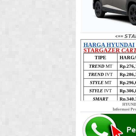
<== 𝙎𝙏𝘼
HYUND
Informasi Pr