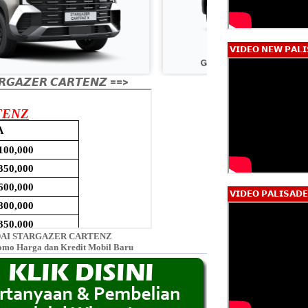
𝗩𝗜𝗗𝗘𝗢 𝗡𝗘𝗪 𝗣𝗔𝗟𝗜
𝙂𝘼𝙕𝙀𝙍 𝘾𝘼𝙍𝙏𝙀𝙉𝙕 ==>
𝗩𝗜𝗗𝗘𝗢 𝗣𝗔𝗟𝗜𝗦𝗔𝗗
AI STARGAZER CARTENZ
omo Harga dan Kredit Mobil Baru