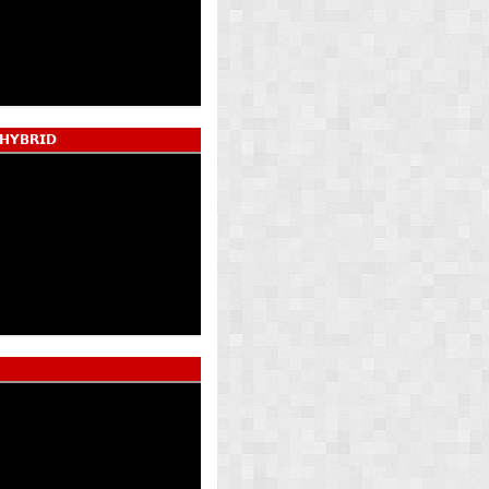
 𝗛𝗬𝗕𝗥𝗜𝗗