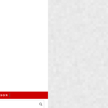
 𝐒 𝐎 𝐍