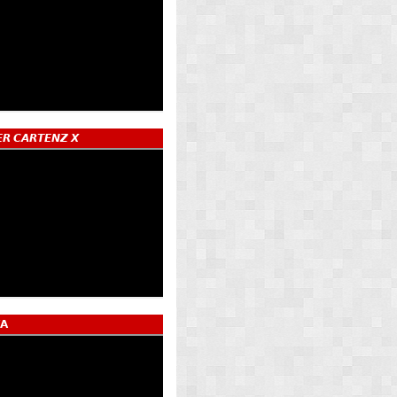
𝙍 𝘾𝘼𝙍𝙏𝙀𝙉𝙕 𝙓
𝗔