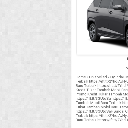
<
Home
»
Unlabelled
»
Hyundai Cr
Terbaik https://ift.tt/2YhdiAv
Baru Terbaik https://ift.tt/2Yh
Kredit Tukar Tambah Mobil Baru 
Promo Kredit Tukar Tambah Mobil
https://ift.tt/3GUtoSa https://
Tambah Mobil Baru Terbaik http
Tukar Tambah Mobil Baru Terbaik
https://ift.tt/3GUtoSaHyundai 
Terbaik https://ift.tt/2YhdiAv
Baru Terbaik https://ift.tt/2Yhdi