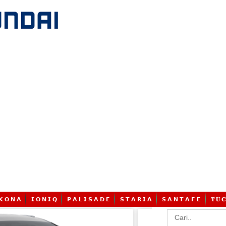
𝗞 𝗢 𝗡 𝗔
𝗜 𝗢 𝗡 𝗜 𝗤
𝗣 𝗔 𝗟 𝗜 𝗦 𝗔 𝗗 𝗘
𝗦 𝗧 𝗔 𝗥 𝗜 𝗔
𝗦 𝗔 𝗡 𝗧 𝗔 𝗙 𝗘
𝐓 𝐔 𝐂