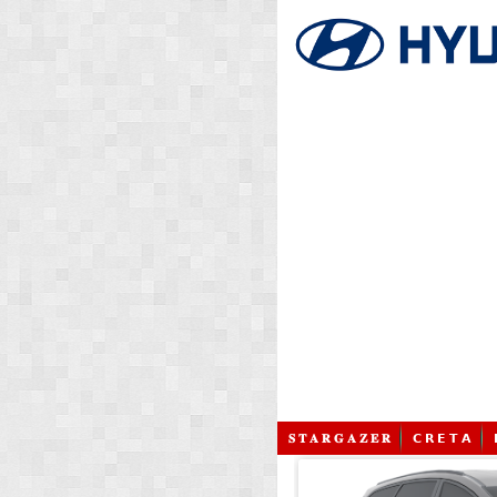
𝐒 𝐓 𝐀 𝐑 𝐆 𝐀 𝐙 𝐄 𝐑
𝗖 𝗥 𝗘 𝗧 𝗔