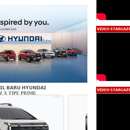
𝗩𝗜𝗗𝗘𝗢 𝗦𝗧𝗔𝗥𝗚𝗔𝗭
𝗟 𝗕𝗔𝗥𝗨 𝗛𝗬𝗨𝗡𝗗𝗔𝗜
𝗩𝗜𝗗𝗘𝗢 𝗦𝗧𝗔𝗥𝗚𝗔𝗭
 X TIPE PRIME
CARTENZ X 