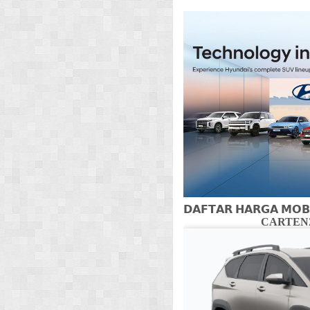
𝗗𝗔𝗙𝗧𝗔𝗥 𝗛𝗔𝗥𝗚𝗔 𝗠𝗢𝗕
CARTENZ