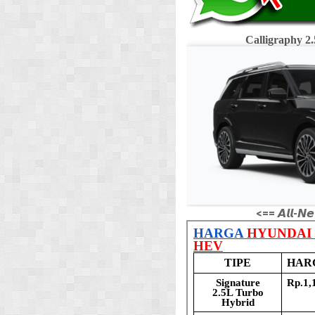
Calligraphy 
<== 𝘼𝙡𝙡-𝙉𝙚