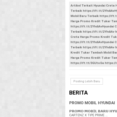
Artikel Terkait Hyundai Creta
Terbaik https://ift.tt/2YhdiA
Mobil Baru Terbaik https://ift
Harga Promo Kredit Tukar Tam
https://ift.tt/2YhdiAvHyundai
Terbaik https://ift.tt/2YhdiAv 
Creta Harga Promo Kredit Tuk
https://ift.tt/2YhdiAvHyundai
Terbaik https://ift.tt/2YhdiAv
Kredit Tukar Tambah Mobil Baru
Harga Promo Kredit Tukar Tamb
https://ift.tt/3GUtoSa https://i
Posting Lebih Baru
BERITA
PROMO MOBIL HYUNDAI
𝗣𝗥𝗢𝗠𝗢 𝗠𝗢𝗕𝗜𝗟 𝗕𝗔𝗥𝗨 𝗛𝗬
CARTENZ X TIPE PRIME ...