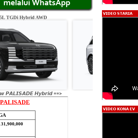
𝗩𝗜𝗗𝗘𝗢 𝗦𝗧𝗔𝗥𝗜𝗔
2.5L TGDi Hybrid AWD
Calligraphy 2.5L
𝙬 𝙋𝘼𝙇𝙄𝙎𝘼𝘿𝙀 𝙃𝙮𝙗𝙧𝙞𝙙 ==>
𝗩𝗜𝗗𝗘𝗢 𝗞𝗢𝗡𝗔 𝗘𝗩