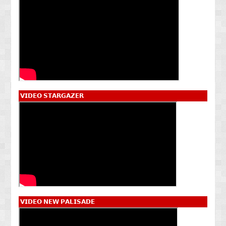
𝗩𝗜𝗗𝗘𝗢 𝗦𝗧𝗔𝗥𝗚𝗔𝗭𝗘𝗥
𝗩𝗜𝗗𝗘𝗢 𝗡𝗘𝗪 𝗣𝗔𝗟𝗜𝗦𝗔𝗗𝗘