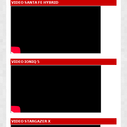
𝗩𝗜𝗗𝗘𝗢 𝗦𝗔𝗡𝗧𝗔 𝗙𝗘 𝗛𝗬𝗕𝗥𝗜𝗗
𝗩𝗜𝗗𝗘𝗢 𝗜𝗢𝗡𝗜𝗤 𝟱
𝗩𝗜𝗗𝗘𝗢 𝗦𝗧𝗔𝗥𝗚𝗔𝗭𝗘𝗥 𝗫