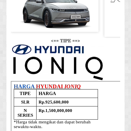
<== 𝐓𝐈𝐏𝐄 ==>