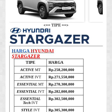
<== 𝐓𝐈𝐏𝐄 ==>