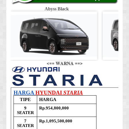
Abyss Black
Shi
<== 𝐖𝐀𝐑𝐍𝐀 ==>