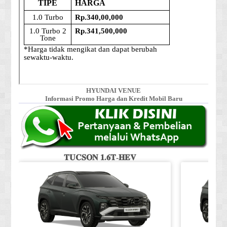
HYUNDAI VENUE
Informasi Promo Harga dan Kredit Mobil Baru
𝐓𝐔𝐂𝐒𝐎𝐍 𝟏.𝟔𝐓-𝐇𝐄𝐕