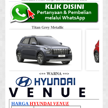
Titan Grey Metallic
<== 𝐖𝐀𝐑𝐍𝐀 ==>