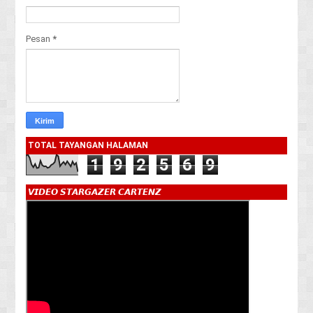
Pesan
*
TOTAL TAYANGAN HALAMAN
1
9
2
5
6
9
𝙑𝙄𝘿𝙀𝙊 𝙎𝙏𝘼𝙍𝙂𝘼𝙕𝙀𝙍 𝘾𝘼𝙍𝙏𝙀𝙉𝙕