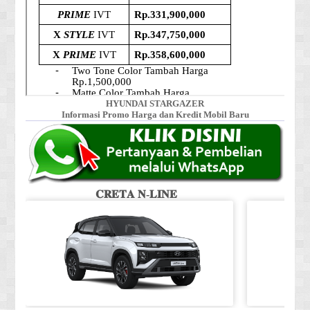
HYUNDAI STARGAZER
Informasi Promo Harga dan Kredit Mobil Baru
𝐂𝐑𝐄𝐓𝐀 𝐍-𝐋𝐈𝐍𝐄