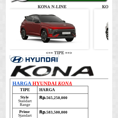
𝐊𝐎𝐍𝐀 𝐍-𝐋𝐈𝐍𝐄
𝐊𝐎𝐍𝐀 𝐒
<== 𝐓𝐈𝐏𝐄 ==>