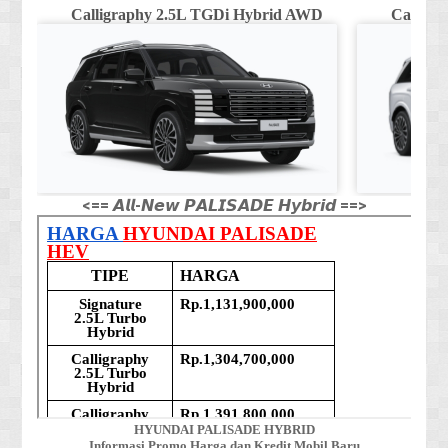
Calligraphy 2.5L TGDi Hybrid AWD
Calligr
<== 𝘼𝙡𝙡-𝙉𝙚𝙬 𝙋𝘼𝙇𝙄𝙎𝘼𝘿𝙀 𝙃𝙮𝙗𝙧𝙞𝙙 ==>
HYUNDAI PALISADE HYBRID
Informasi Promo Harga dan Kredit Mobil Baru