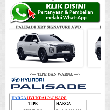
𝐏𝐀𝐋𝐈𝐒𝐀𝐃𝐄 𝐗𝐑𝐓 𝐒𝐈𝐆𝐍𝐀𝐓𝐔𝐑𝐄 𝐀𝐖𝐃
𝐏𝐀𝐋
<== 𝐓𝐈𝐏𝐄 𝐃𝐀𝐍 𝐖𝐀𝐑𝐍𝐀 ==>