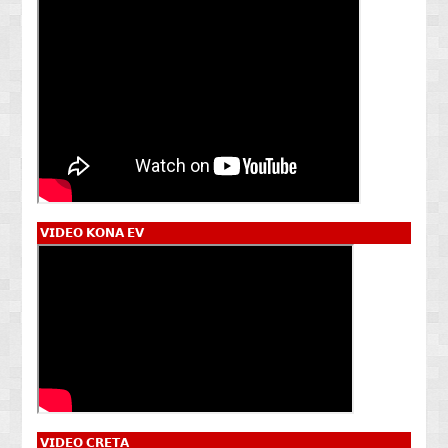
𝗩𝗜𝗗𝗘𝗢 𝗞𝗢𝗡𝗔 𝗘𝗩
𝗩𝗜𝗗𝗘𝗢 𝗖𝗥𝗘𝗧𝗔