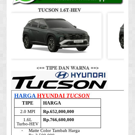
𝐓𝐔𝐂𝐒𝐎𝐍 𝟏.𝟔𝐓-𝐇𝐄𝐕
<== 𝐓𝐈𝐏𝐄 𝐃𝐀𝐍 𝐖𝐀𝐑𝐍𝐀 ==>