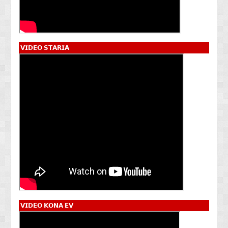
𝗩𝗜𝗗𝗘𝗢 𝗦𝗧𝗔𝗥𝗜𝗔
𝗩𝗜𝗗𝗘𝗢 𝗞𝗢𝗡𝗔 𝗘𝗩