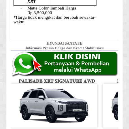
HYUNDAI SANTA FE
Informasi Promo Harga dan Kredit Mobil Baru
𝐏𝐀𝐋𝐈𝐒𝐀𝐃𝐄 𝐗𝐑𝐓 𝐒𝐈𝐆𝐍𝐀𝐓𝐔𝐑𝐄 𝐀𝐖𝐃
𝐏𝐀𝐋