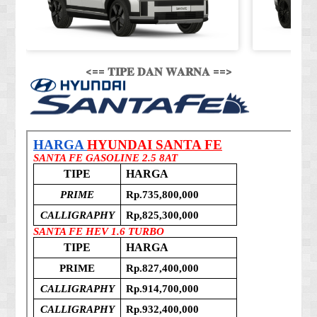
<== 𝐓𝐈𝐏𝐄 𝐃𝐀𝐍 𝐖𝐀𝐑𝐍𝐀 ==>