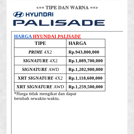
<== 𝐓𝐈𝐏𝐄 𝐃𝐀𝐍 𝐖𝐀𝐑𝐍𝐀 ==>