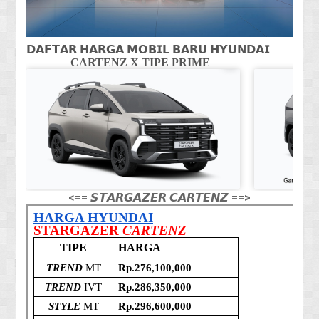
𝗗𝗔𝗙𝗧𝗔𝗥 𝗛𝗔𝗥𝗚𝗔 𝗠𝗢𝗕𝗜𝗟 𝗕𝗔𝗥𝗨 𝗛𝗬𝗨𝗡𝗗𝗔𝗜
CARTENZ X TIPE PRIME
CA
<== 𝙎𝙏𝘼𝙍𝙂𝘼𝙕𝙀𝙍 𝘾𝘼𝙍𝙏𝙀𝙉𝙕 ==>