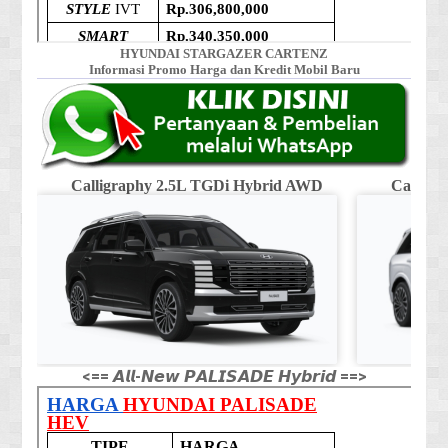
HYUNDAI STARGAZER CARTENZ
Informasi Promo Harga dan Kredit Mobil Baru
Calligraphy 2.5L TGDi Hybrid AWD
Calligr
<== 𝘼𝙡𝙡-𝙉𝙚𝙬 𝙋𝘼𝙇𝙄𝙎𝘼𝘿𝙀 𝙃𝙮𝙗𝙧𝙞𝙙 ==>