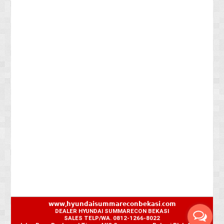
𝘄𝘄𝘄,𝗵𝘆𝘂𝗻𝗱𝗮𝗶𝘀𝘂𝗺𝗺𝗮𝗿𝗲𝗰𝗼𝗻𝗯𝗲𝗸𝗮𝘀𝗶.𝗰𝗼𝗺
DEALER HYUNDAI SUMMARECON BEKASI
SALES TELP/WA. 0812-1266-8022