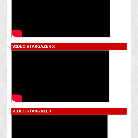
𝗩𝗜𝗗𝗘𝗢 𝗦𝗧𝗔𝗥𝗚𝗔𝗭𝗘𝗥 𝗫
𝗩𝗜𝗗𝗘𝗢 𝗦𝗧𝗔𝗥𝗚𝗔𝗭𝗘𝗥