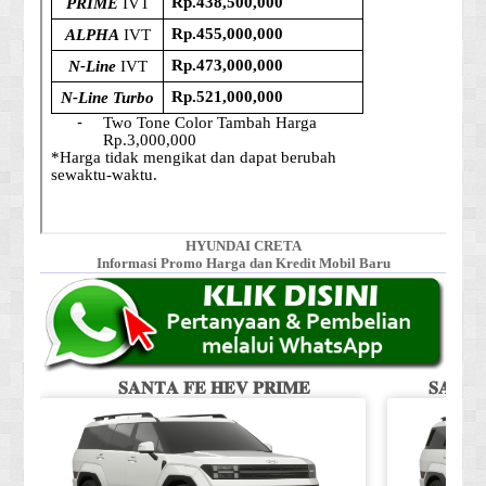
HYUNDAI CRETA
Informasi Promo Harga dan Kredit Mobil Baru
𝐒𝐀𝐍𝐓𝐀 𝐅𝐄 𝐇𝐄𝐕 𝐏𝐑𝐈𝐌𝐄
𝐒𝐀𝐍𝐓