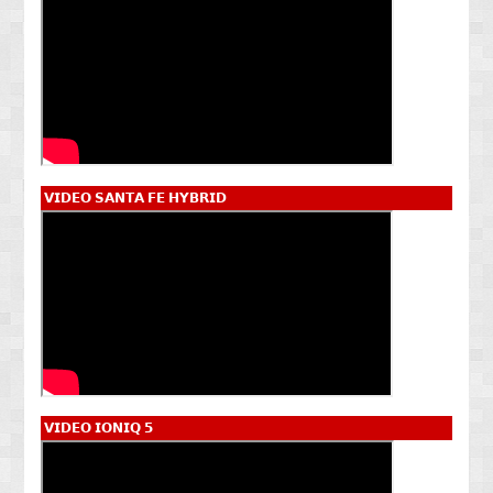
𝗩𝗜𝗗𝗘𝗢 𝗦𝗔𝗡𝗧𝗔 𝗙𝗘 𝗛𝗬𝗕𝗥𝗜𝗗
𝗩𝗜𝗗𝗘𝗢 𝗜𝗢𝗡𝗜𝗤 𝟱