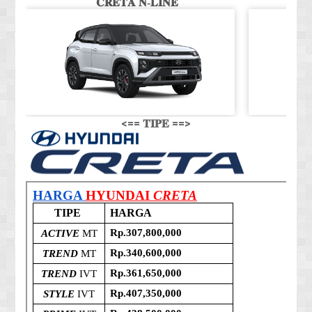
𝐂𝐑𝐄𝐓𝐀 𝐍-𝐋𝐈𝐍𝐄
<== 𝐓𝐈𝐏𝐄 ==>