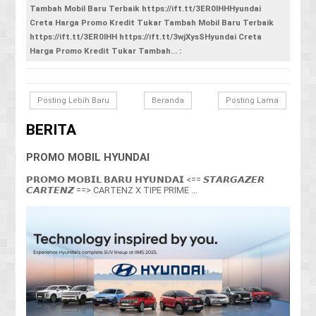
Tambah Mobil Baru Terbaik https://ift.tt/3ER0IHHHyundai
Creta Harga Promo Kredit Tukar Tambah Mobil Baru Terbaik
https://ift.tt/3ER0IHH https://ift.tt/3wjXysSHyundai Creta
Harga Promo Kredit Tukar Tambah... :
Posting Lebih Baru
Beranda
Posting Lama
BERITA
PROMO MOBIL HYUNDAI
𝗣𝗥𝗢𝗠𝗢 𝗠𝗢𝗕𝗜𝗟 𝗕𝗔𝗥𝗨 𝗛𝗬𝗨𝗡𝗗𝗔𝗜 <== 𝙎𝙏𝘼𝙍𝙂𝘼𝙕𝙀𝙍
𝘾𝘼𝙍𝙏𝙀𝙉𝙕 ==> CARTENZ X TIPE PRIME ...