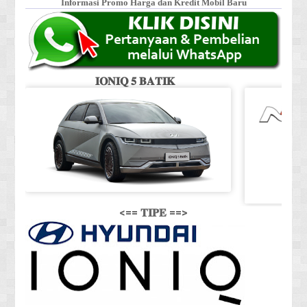
Informasi Promo Harga dan Kredit Mobil Baru
𝐈𝐎𝐍𝐈𝐐 𝟓 𝐁𝐀𝐓𝐈𝐊
<== 𝐓𝐈𝐏𝐄 ==>