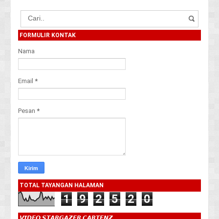
FORMULIR KONTAK
Nama
Email
*
Pesan
*
TOTAL TAYANGAN HALAMAN
1
9
2
5
2
0
𝙑𝙄𝘿𝙀𝙊 𝙎𝙏𝘼𝙍𝙂𝘼𝙕𝙀𝙍 𝘾𝘼𝙍𝙏𝙀𝙉𝙕