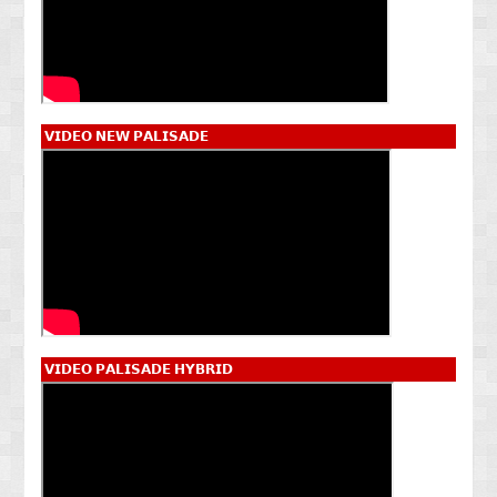
𝗩𝗜𝗗𝗘𝗢 𝗡𝗘𝗪 𝗣𝗔𝗟𝗜𝗦𝗔𝗗𝗘
𝗩𝗜𝗗𝗘𝗢 𝗣𝗔𝗟𝗜𝗦𝗔𝗗𝗘 𝗛𝗬𝗕𝗥𝗜𝗗