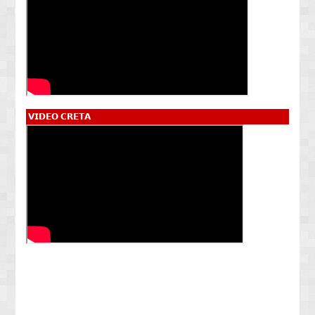
𝗩𝗜𝗗𝗘𝗢 𝗖𝗥𝗘𝗧𝗔