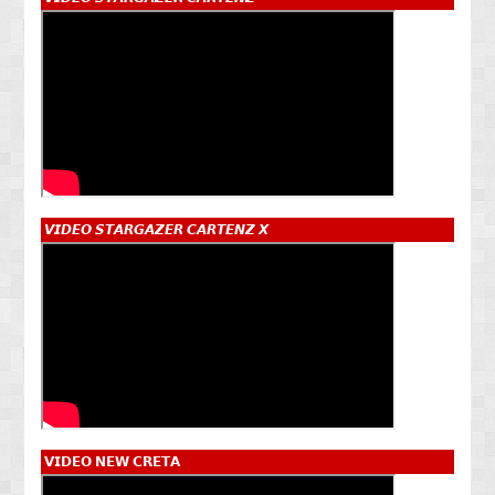
𝙑𝙄𝘿𝙀𝙊 𝙎𝙏𝘼𝙍𝙂𝘼𝙕𝙀𝙍 𝘾𝘼𝙍𝙏𝙀𝙉𝙕 𝙓
𝗩𝗜𝗗𝗘𝗢 𝗡𝗘𝗪 𝗖𝗥𝗘𝗧𝗔