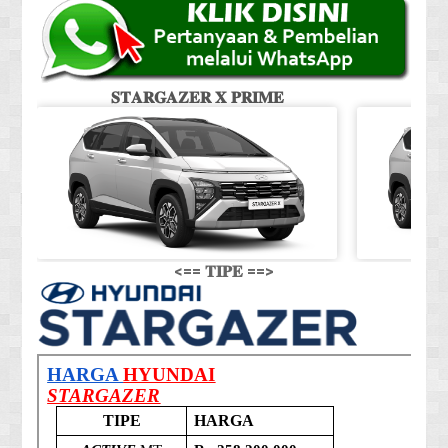
𝐒𝐓𝐀𝐑𝐆𝐀𝐙𝐄𝐑 𝐗 𝐏𝐑𝐈𝐌𝐄
𝐒
<== 𝐓𝐈𝐏𝐄 ==>