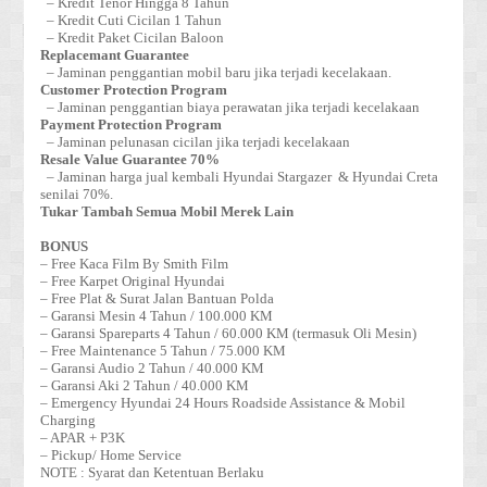
– Kredit Tenor Hingga 8 Tahun
– Kredit Cuti Cicilan 1 Tahun
– Kredit Paket Cicilan Baloon
Replacemant Guarantee
– Jaminan penggantian mobil baru jika terjadi kecelakaan.
Customer Protection Program
– Jaminan penggantian biaya perawatan jika terjadi kecelakaan
Payment Protection Program
– Jaminan pelunasan cicilan jika terjadi kecelakaan
Resale Value Guarantee 70%
– Jaminan harga jual kembali Hyundai Stargazer & Hyundai Creta
senilai 70%.
Tukar Tambah Semua Mobil Merek Lain
BONUS
– Free Kaca Film By Smith Film
– Free Karpet Original Hyundai
– Free Plat & Surat Jalan Bantuan Polda
– Garansi Mesin 4 Tahun / 100.000 KM
– Garansi Spareparts 4 Tahun / 60.000 KM (termasuk Oli Mesin)
– Free Maintenance 5 Tahun / 75.000 KM
– Garansi Audio 2 Tahun / 40.000 KM
– Garansi Aki 2 Tahun / 40.000 KM
– Emergency Hyundai 24 Hours Roadside Assistance & Mobil
Charging
– APAR + P3K
– Pickup/ Home Service
NOTE : Syarat dan Ketentuan Berlaku