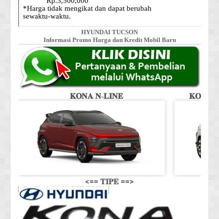
HYUNDAI TUCSON
Informasi Promo Harga dan Kredit Mobil Baru
𝐊𝐎𝐍𝐀 𝐍-𝐋𝐈𝐍𝐄
𝐊𝐎𝐍𝐀 𝐒
<== 𝐓𝐈𝐏𝐄 ==>