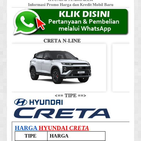
Informasi Promo Harga dan Kredit Mobil Baru
𝐂𝐑𝐄𝐓𝐀 𝐍-𝐋𝐈𝐍𝐄
<== 𝐓𝐈𝐏𝐄 ==>