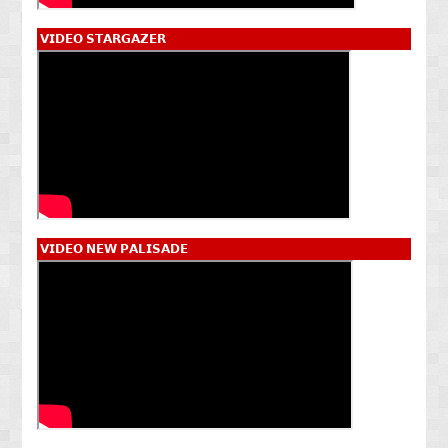
𝗩𝗜𝗗𝗘𝗢 𝗦𝗧𝗔𝗥𝗚𝗔𝗭𝗘𝗥
𝗩𝗜𝗗𝗘𝗢 𝗡𝗘𝗪 𝗣𝗔𝗟𝗜𝗦𝗔𝗗𝗘