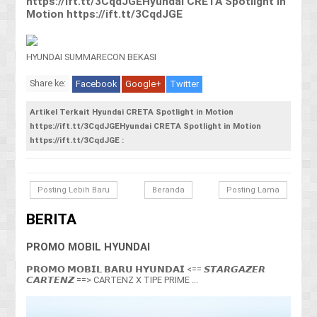
https://ift.tt/3CqdJGEHyundai CRETA Spotlight in
Motion https://ift.tt/3CqdJGE
HYUNDAI SUMMARECON BEKASI
Share ke:
Facebook
Google+
Twitter
Artikel Terkait Hyundai CRETA Spotlight in Motion
https://ift.tt/3CqdJGEHyundai CRETA Spotlight in Motion
https://ift.tt/3CqdJGE :
Posting Lebih Baru
Beranda
Posting Lama
BERITA
PROMO MOBIL HYUNDAI
𝗣𝗥𝗢𝗠𝗢 𝗠𝗢𝗕𝗜𝗟 𝗕𝗔𝗥𝗨 𝗛𝗬𝗨𝗡𝗗𝗔𝗜 <== 𝙎𝙏𝘼𝙍𝙂𝘼𝙕𝙀𝙍
𝘾𝘼𝙍𝙏𝙀𝙉𝙕 ==> CARTENZ X TIPE PRIME ...