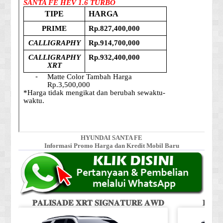
HYUNDAI SANTA FE
Informasi Promo Harga dan Kredit Mobil Baru
𝐏𝐀𝐋𝐈𝐒𝐀𝐃𝐄 𝐗𝐑𝐓 𝐒𝐈𝐆𝐍𝐀𝐓𝐔𝐑𝐄 𝐀𝐖𝐃
𝐏𝐀𝐋