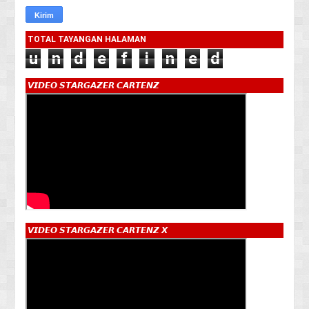
TOTAL TAYANGAN HALAMAN
u
n
d
e
f
i
n
e
d
𝙑𝙄𝘿𝙀𝙊 𝙎𝙏𝘼𝙍𝙂𝘼𝙕𝙀𝙍 𝘾𝘼𝙍𝙏𝙀𝙉𝙕
𝙑𝙄𝘿𝙀𝙊 𝙎𝙏𝘼𝙍𝙂𝘼𝙕𝙀𝙍 𝘾𝘼𝙍𝙏𝙀𝙉𝙕 𝙓