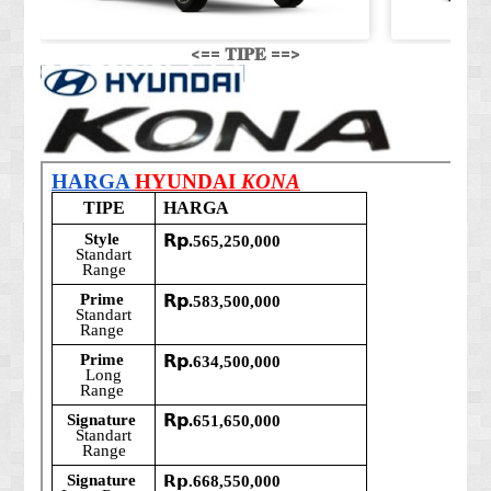
<== 𝐓𝐈𝐏𝐄 ==>