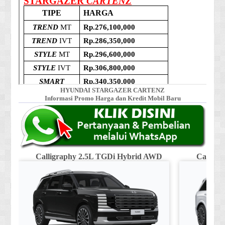
HYUNDAI STARGAZER CARTENZ
Informasi Promo Harga dan Kredit Mobil Baru
Calligraphy 2.5L TGDi Hybrid AWD
Calligr