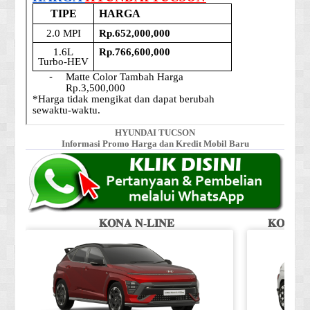
HYUNDAI TUCSON
Informasi Promo Harga dan Kredit Mobil Baru
𝐊𝐎𝐍𝐀 𝐍-𝐋𝐈𝐍𝐄
𝐊𝐎𝐍𝐀 𝐒