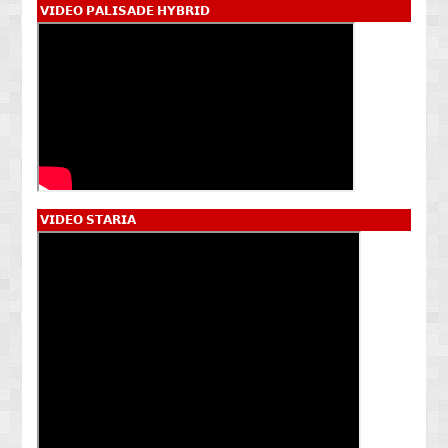
𝗩𝗜𝗗𝗘𝗢 𝗣𝗔𝗟𝗜𝗦𝗔𝗗𝗘 𝗛𝗬𝗕𝗥𝗜𝗗
𝗩𝗜𝗗𝗘𝗢 𝗦𝗧𝗔𝗥𝗜𝗔