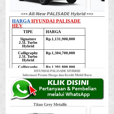
<== 𝘼𝙡𝙡-𝙉𝙚𝙬 𝙋𝘼𝙇𝙄𝙎𝘼𝘿𝙀 𝙃𝙮𝙗𝙧𝙞𝙙 ==>
HYUNDAI PALISADE HYBRID
Informasi Promo Harga dan Kredit Mobil Baru
Titan Grey Metallic