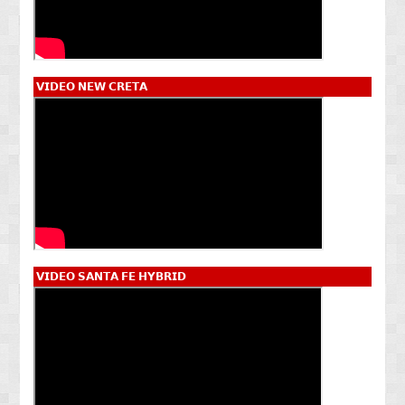
𝗩𝗜𝗗𝗘𝗢 𝗡𝗘𝗪 𝗖𝗥𝗘𝗧𝗔
𝗩𝗜𝗗𝗘𝗢 𝗦𝗔𝗡𝗧𝗔 𝗙𝗘 𝗛𝗬𝗕𝗥𝗜𝗗