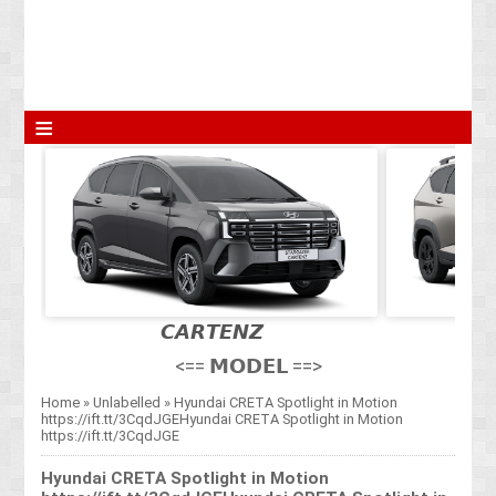
≡
𝘾𝘼𝙍𝙏𝙀𝙉𝙕
<== 𝗠𝗢𝗗𝗘𝗟 ==>
Home
»
Unlabelled
»
Hyundai CRETA Spotlight in Motion
https://ift.tt/3CqdJGEHyundai CRETA Spotlight in Motion
https://ift.tt/3CqdJGE
Hyundai CRETA Spotlight in Motion