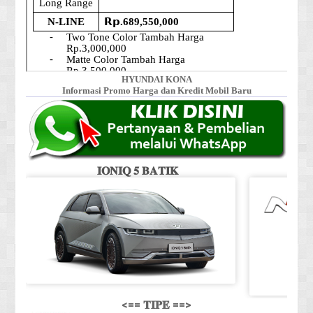
HYUNDAI KONA
Informasi Promo Harga dan Kredit Mobil Baru
𝐈𝐎𝐍𝐈𝐐 𝟓 𝐁𝐀𝐓𝐈𝐊
<== 𝐓𝐈𝐏𝐄 ==>