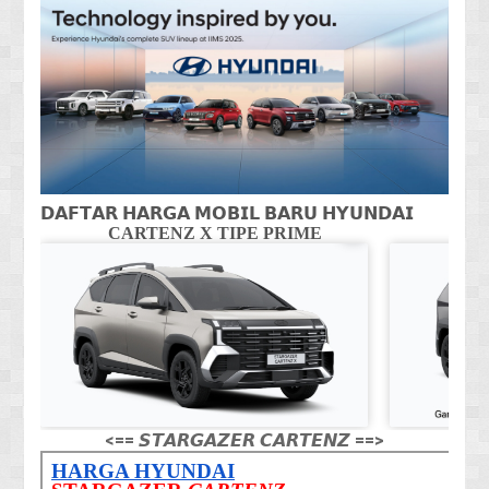
𝗗𝗔𝗙𝗧𝗔𝗥 𝗛𝗔𝗥𝗚𝗔 𝗠𝗢𝗕𝗜𝗟 𝗕𝗔𝗥𝗨 𝗛𝗬𝗨𝗡𝗗𝗔𝗜
CARTENZ X TIPE PRIME
CA
<== 𝙎𝙏𝘼𝙍𝙂𝘼𝙕𝙀𝙍 𝘾𝘼𝙍𝙏𝙀𝙉𝙕 ==>