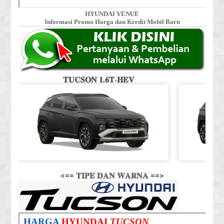
HYUNDAI VENUE
Informasi Promo Harga dan Kredit Mobil Baru
𝐓𝐔𝐂𝐒𝐎𝐍 𝟏.𝟔𝐓-𝐇𝐄𝐕
<== 𝐓𝐈𝐏𝐄 𝐃𝐀𝐍 𝐖𝐀𝐑𝐍𝐀 ==>