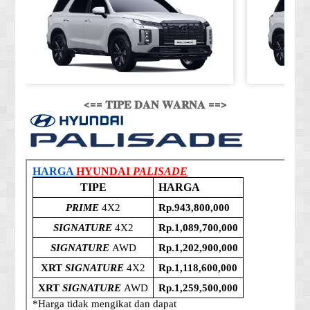
<== 𝐓𝐈𝐏𝐄 𝐃𝐀𝐍 𝐖𝐀𝐑𝐍𝐀 ==>