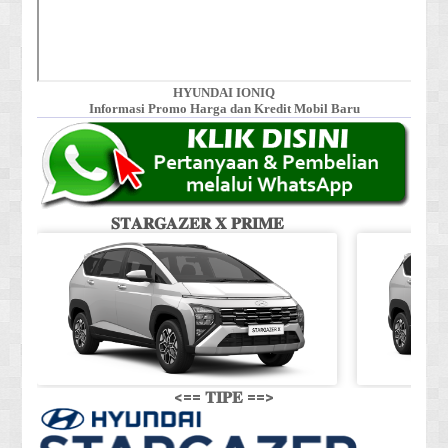
HYUNDAI IONIQ
Informasi Promo Harga dan Kredit Mobil Baru
𝐒𝐓𝐀𝐑𝐆𝐀𝐙𝐄𝐑 𝐗 𝐏𝐑𝐈𝐌𝐄
𝐒
<== 𝐓𝐈𝐏𝐄 ==>