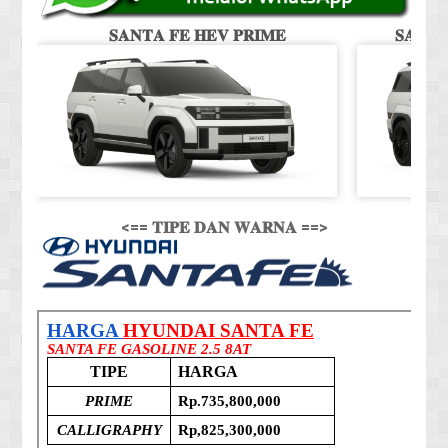
𝐒𝐀𝐍𝐓𝐀 𝐅𝐄 𝐇𝐄𝐕 𝐏𝐑𝐈𝐌𝐄
𝐒𝐀𝐍𝐓
<== 𝐓𝐈𝐏𝐄 𝐃𝐀𝐍 𝐖𝐀𝐑𝐍𝐀 ==>