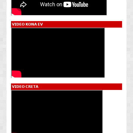
𝗩𝗜𝗗𝗘𝗢 𝗞𝗢𝗡𝗔 𝗘𝗩
𝗩𝗜𝗗𝗘𝗢 𝗖𝗥𝗘𝗧𝗔