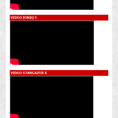
𝗩𝗜𝗗𝗘𝗢 𝗜𝗢𝗡𝗜𝗤 𝟱
𝗩𝗜𝗗𝗘𝗢 𝗦𝗧𝗔𝗥𝗚𝗔𝗭𝗘𝗥 𝗫