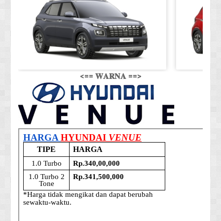
<== 𝐖𝐀𝐑𝐍𝐀 ==>