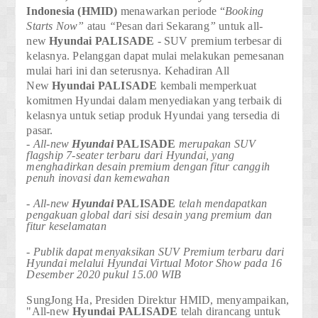
Indonesia (HMID)
menawarkan periode “
Booking
Starts Now”
atau
“
Pesan dari Sekarang
”
untuk
all-
new
Hyundai PALISADE
- SUV premium terbesar di
kelasnya. Pelanggan dapat mulai melakukan pemesanan
mulai hari ini dan seterusnya.
Kehadiran All
New
Hyundai
PALISADE
kembali memperkuat
komitmen Hyundai dalam menyediakan yang terbaik di
kelasnya untuk setiap produk Hyundai yang tersedia di
pasar.
- All-new
Hyundai
PALISADE
merupakan SUV
flagship 7-seater terbaru dari Hyundai, yang
menghadirkan desain premium dengan fitur canggih
penuh inovasi dan kemewahan
- All-new
Hyundai
PALISADE
telah mendapatkan
pengakuan global dari sisi desain yang premium dan
fitur keselamatan
- Publik dapat menyaksikan SUV Premium terbaru dari
Hyundai melalui Hyundai Virtual Motor Show pada 16
Desember 2020 pukul 15.00 WIB
SungJong Ha, Presiden Direktur HMID,
menyampaikan,
"All-new
Hyundai
PALISADE
telah dirancang untuk