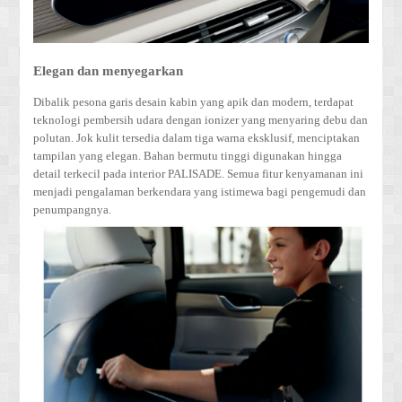
Elegan dan menyegarkan
Dibalik pesona garis desain kabin yang apik dan modern, terdapat
teknologi pembersih udara dengan ionizer yang menyaring debu dan
polutan. Jok kulit tersedia dalam tiga warna eksklusif, menciptakan
tampilan yang elegan. Bahan bermutu tinggi digunakan hingga
detail terkecil pada interior PALISADE. Semua fitur kenyamanan ini
menjadi pengalaman berkendara yang istimewa bagi pengemudi dan
penumpangnya.