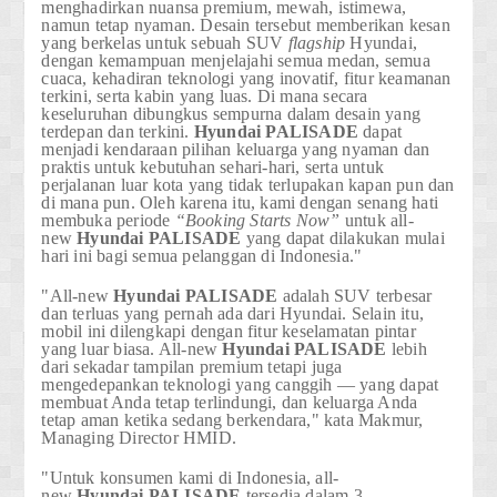
menghadirkan nuansa premium, mewah, istimewa,
namun tetap nyaman. Desain tersebut memberikan kesan
yang berkelas untuk sebuah SUV
flagship
Hyundai,
dengan kemampuan menjelajahi semua medan, semua
cuaca, kehadiran teknologi yang inovatif, fitur keamanan
terkini, serta kabin yang luas. Di mana secara
keseluruhan dibungkus sempurna dalam desain yang
terdepan dan terkini.
Hyundai
PALISADE
dapat
menjadi kendaraan pilihan keluarga yang nyaman dan
praktis untuk kebutuhan sehari-hari, serta untuk
perjalanan luar kota yang tidak terlupakan kapan pun dan
di mana pun. Oleh karena itu, kami dengan senang hati
membuka periode
“Booking Starts Now”
untuk all-
new
Hyundai
PALISADE
yang dapat dilakukan mulai
hari ini bagi semua pelanggan di Indonesia."
"All-new
Hyundai
PALISADE
adalah SUV terbesar
dan terluas yang pernah ada dari Hyundai. Selain itu,
mobil ini dilengkapi dengan fitur keselamatan pintar
yang luar biasa. All-new
Hyundai
PALISADE
lebih
dari sekadar tampilan premium tetapi juga
mengedepankan teknologi yang canggih — yang dapat
membuat Anda tetap terlindungi, dan keluarga Anda
tetap aman ketika sedang berkendara," kata
Makmur,
Managing Director HMID.
"Untuk konsumen kami di Indonesia,
all-
new
Hyundai
PALISADE
tersedia dalam 3