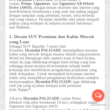
varian,
Prime
,
Signature
,
dan
Signature All-Wheel
Drive (AWD)
, dengan desain eksterior dan interior yang
merefleksikan identitasnya yang unik dan paling unggul
dengan tampilan yang premium, berani, serta berbeda
dari yang lainnya. Hyundai memiliki misi untuk menjadi
pilihan yang terdepan di industri otomotif Indonesia."
ujar Makmur.
1. Desain SUV Premium dan Kabin Mewah
yang Luas
Sebagai SUV
flagship
7-seater
dari
Hyundai,
Hyundai
PALISADE
menampilkan suasana
kabin yang mewah dengan nuansa intuitif yang premium.
Mobil ini dilengkapi oleh
captain seats
di baris kedua,
selain itu juga didukung dengan baris ketiga yang luas,
sehingga dapat menjawab kebutuhan sebuah mobil
keluarga dan memberikan pengalaman perjalanan yang
tidak terlupakan. Untuk menambah kenyaman interior
kabin serta menjadikan pengalaman berkendara semakin
menyenangkan,
Hyundai
PALISADE
juga didukung
oleh jok yang nyaman berlapis kulit premium
jenis
Nappa*.
All-new
Hyundai
PALISADE
varian Prime
dibekali
velg
alloy
berukuran 18 inci
, sedangkan varian
Signature dan Signature AWD