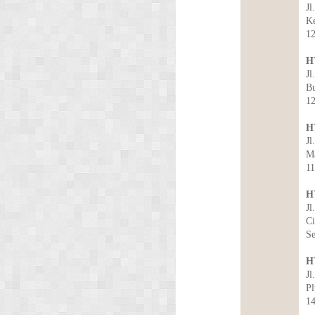
Jl
Ke
1
H
Jl
Bu
1
H
Jl
Ma
11
H
Jl
Ci
Se
H
Jl
Pl
1