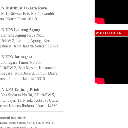
N Distribusi Jakarta Raya
. M.I. Ridwan Rais No. 1, Gambir,
ta Jakarta Pusat 10110
LN UP3 Lenteng Agung
𝗩𝗜𝗗𝗘𝗢 𝗖𝗥𝗘𝗧𝗔
. Lenteng Agung Raya No.5,
.5/RW.2, Lenteng Agung, Kec.
gakarsa, Kota Jakarta Selatan 12530
LN UP3 Jatinegara
. Jatinegara Timur No.75,
.10/RW.2, Bali Mester, Kecamatan
tinegara, Kota Jakarta Timur, Daerah
usus Ibukota Jakarta 13310
LN UP3 Tanjung Priok
. Yos Sudarso No.30, RT.19/RW.5,
nter Jaya, Tj. Priok, Kota Jkt Utara,
erah Khusus Ibukota Jakarta 14360
rmaisuri Ban Sunter
 Danau Sunter Selatan No.48, Sunter Jaya, Tj.
ok, Kota Jakarta Utara - 14350