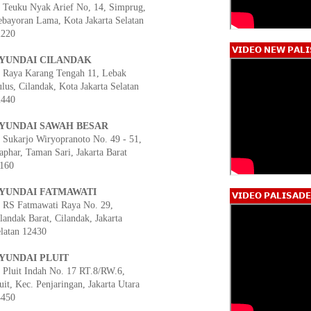
. Teuku Nyak Arief No, 14, Simprug,
bayoran Lama, Kota Jakarta Selatan
2220
𝗩𝗜𝗗𝗘𝗢 𝗡𝗘𝗪 𝗣𝗔𝗟𝗜
YUNDAI CILANDAK
. Raya Karang Tengah 11, Lebak
lus, Cilandak, Kota Jakarta Selatan
2440
YUNDAI SAWAH BESAR
. Sukarjo Wiryopranoto No. 49 - 51,
phar, Taman Sari, Jakarta Barat
160
YUNDAI FATMAWATI
𝗩𝗜𝗗𝗘𝗢 𝗣𝗔𝗟𝗜𝗦𝗔𝗗
. RS Fatmawati Raya No. 29,
landak Barat, Cilandak, Jakarta
latan 12430
YUNDAI PLUIT
. Pluit Indah No. 17 RT.8/RW.6,
uit, Kec. Penjaringan, Jakarta Utara
4450