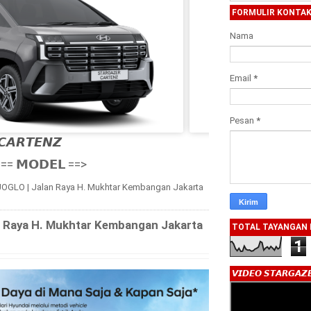
FORMULIR KONTA
Nama
Email
*
Pesan
*
𝘾𝘼𝙍𝙏𝙀𝙉𝙕

== 𝗠𝗢𝗗𝗘𝗟 ==>
OGLO | Jalan Raya H. Mukhtar Kembangan Jakarta
 Raya H. Mukhtar Kembangan Jakarta
TOTAL TAYANGAN
1
𝙑𝙄𝘿𝙀𝙊 𝙎𝙏𝘼𝙍𝙂𝘼𝙕