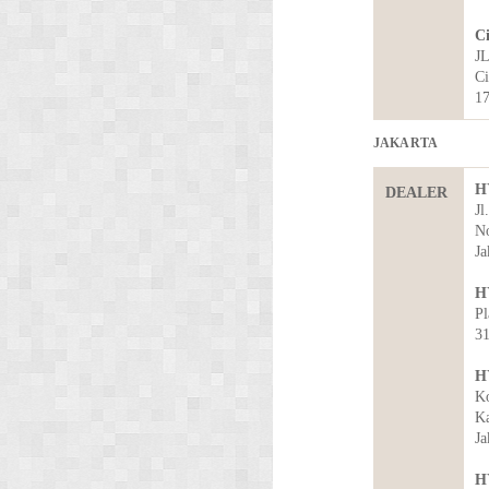
C
JL
Ci
1
JAKARTA
H
DEALER
Jl
No
Ja
H
Pl
31
H
Ko
Ka
Ja
H