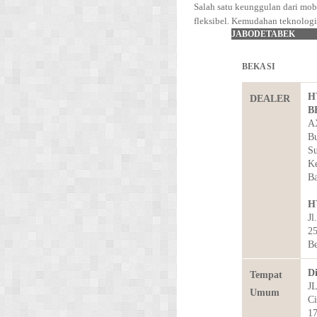
Salah satu keunggulan dari mobi
fleksibel. Kemudahan teknologi
JABODETABEK
BEKASI
H
DEALER
B
AX
Bu
Su
Ke
Ba
H
Jl
25
Be
Di
Tempat
JL
Umum
Ci
1