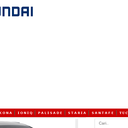
𝗞 𝗢 𝗡 𝗔
𝗜 𝗢 𝗡 𝗜 𝗤
𝗣 𝗔 𝗟 𝗜 𝗦 𝗔 𝗗 𝗘
𝗦 𝗧 𝗔 𝗥 𝗜 𝗔
𝗦 𝗔 𝗡 𝗧 𝗔 𝗙 𝗘
𝐓 𝐔 𝐂