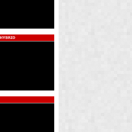
 𝗛𝗬𝗕𝗥𝗜𝗗