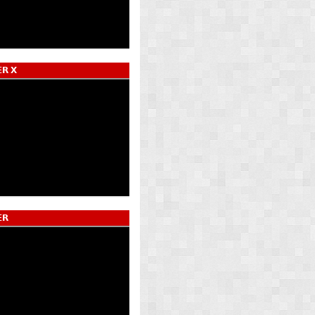
𝗥 𝗫
𝗥