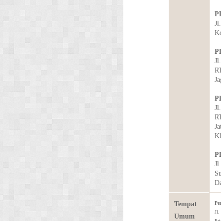
PL
Jl
Ko
P
Jl
RT
Ja
P
Jl
RT
Ja
Kh
P
Jl
Su
Da
Tempat
Pe
Jl.
Umum
Pri