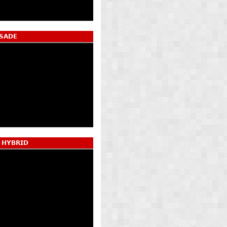
𝗦𝗔𝗗𝗘
 𝗛𝗬𝗕𝗥𝗜𝗗