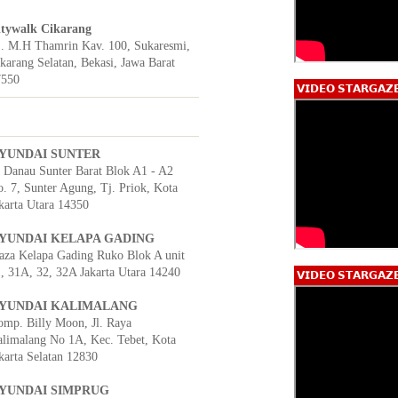
itywalk Cikarang
. M.H Thamrin Kav. 100, Sukaresmi,
karang Selatan, Bekasi, Jawa Barat
7550
𝗩𝗜𝗗𝗘𝗢 𝗦𝗧𝗔𝗥𝗚𝗔𝗭
YUNDAI SUNTER
. Danau Sunter Barat Blok A1 - A2
. 7, Sunter Agung, Tj. Priok, Kota
karta Utara 14350
YUNDAI KELAPA GADING
aza Kelapa Gading Ruko Blok A unit
, 31A, 32, 32A Jakarta Utara 14240
𝗩𝗜𝗗𝗘𝗢 𝗦𝗧𝗔𝗥𝗚𝗔𝗭
YUNDAI KALIMALANG
mp. Billy Moon, Jl. Raya
limalang No 1A, Kec. Tebet, Kota
karta Selatan 12830
YUNDAI SIMPRUG