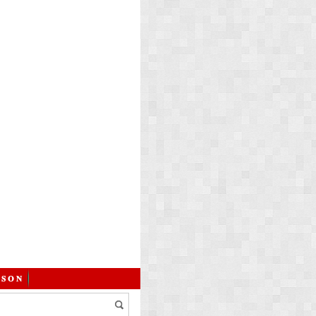
 𝐒 𝐎 𝐍