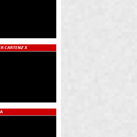
𝙍 𝘾𝘼𝙍𝙏𝙀𝙉𝙕 𝙓
𝗔