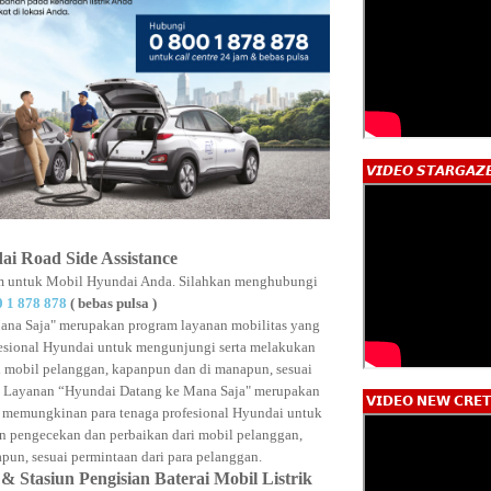
𝙑𝙄𝘿𝙀𝙊 𝙎𝙏𝘼𝙍𝙂𝘼𝙕
i Road Side Assistance
am untuk Mobil Hyundai Anda. Silahkan menghubungi
0 1 878 878
( bebas pulsa )
na Saja" merupakan program layanan mobilitas yang
esional Hyundai untuk mengunjungi serta melakukan
i mobil pelanggan, kapanpun dan di manapun, sesuai
n. Layanan “Hyundai Datang ke Mana Saja" merupakan
𝗩𝗜𝗗𝗘𝗢 𝗡𝗘𝗪 𝗖𝗥𝗘𝗧
 memungkinan para tenaga profesional Hyundai untuk
 pengecekan dan perbaikan dari mobil pelanggan,
un, sesuai permintaan dari para pelanggan.
 Stasiun Pengisian Baterai Mobil Listrik