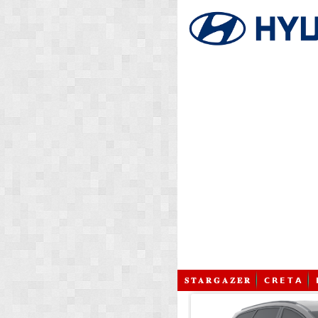
𝐒 𝐓 𝐀 𝐑 𝐆 𝐀 𝐙 𝐄 𝐑
𝗖 𝗥 𝗘 𝗧 𝗔