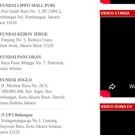
YUNDAI LIPPO MALL PURI
. Puri Indah Raya No. 3, RT.3/RW.2,
𝗩𝗜𝗗𝗘𝗢 𝗦𝗧𝗔𝗥𝗜𝗔
mbangan Sel, Kembangan, Jakarta
rat 11610
YUNDAI KEBON JERUK
. Panjang No. 5, Kedoya Utara,
bon Jeruk, Jakarta Barat 11520
YUNDAI PANCORAN
. Raya Pasar Minggu No. 7, Pancoran,
karta Selatan
YUNDAI JOGLO
. H. Muchtar Raya No. 28 A,
.009/RW.008, Kel. Joglo, Kec.
mbangan, Kota Jakarta Barat, Daerah
usus Ibukota Jakarta
𝗩𝗜𝗗𝗘𝗢 𝗞𝗢𝗡𝗔 𝗘𝗩
LN UP3 Bulungan
. Sisingamangaraja No.1, Gunung,
bayoran Baru, Kota Jakarta Selatan,
karta 12120