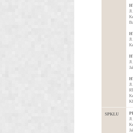
H
Jl
Ke
Ba
H
Jl
Ke
H
Jl
Ja
H
Jl
RT
Ke
Kh
P
SPKLU
Jl
Ke
Ja