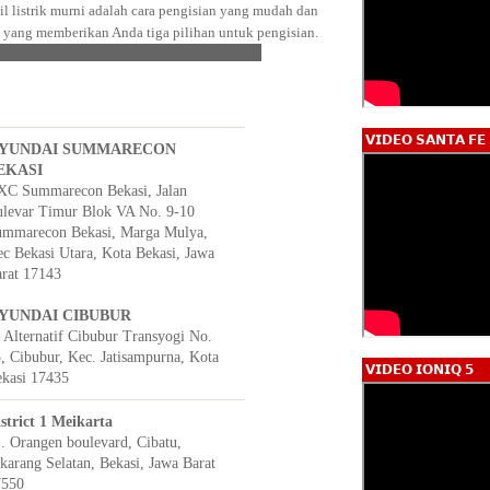
l listrik murni adalah cara pengisian yang mudah dan
 yang memberikan Anda tiga pilihan untuk pengisian.
𝗩𝗜𝗗𝗘𝗢 𝗦𝗔𝗡𝗧𝗔 𝗙𝗘
YUNDAI SUMMARECON
EKASI
C Summarecon Bekasi, Jalan
levar Timur Blok VA No. 9-10
mmarecon Bekasi, Marga Mulya,
c Bekasi Utara, Kota Bekasi, Jawa
rat 17143
YUNDAI CIBUBUR
. Alternatif Cibubur Transyogi No.
, Cibubur, Kec. Jatisampurna, Kota
𝗩𝗜𝗗𝗘𝗢 𝗜𝗢𝗡𝗜𝗤 𝟱
kasi 17435
strict 1 Meikarta
. Orangen boulevard, Cibatu,
karang Selatan, Bekasi, Jawa Barat
7550