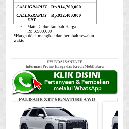
HYUNDAI SANTA FE
Informasi Promo Harga dan Kredit Mobil Baru
𝐏𝐀𝐋𝐈𝐒𝐀𝐃𝐄 𝐗𝐑𝐓 𝐒𝐈𝐆𝐍𝐀𝐓𝐔𝐑𝐄 𝐀𝐖𝐃
𝐏𝐀𝐋