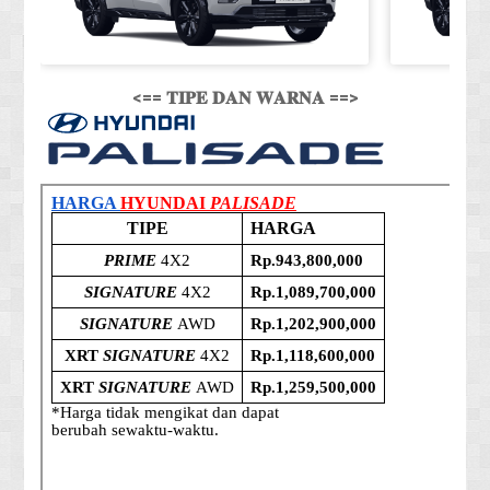
<== 𝐓𝐈𝐏𝐄 𝐃𝐀𝐍 𝐖𝐀𝐑𝐍𝐀 ==>