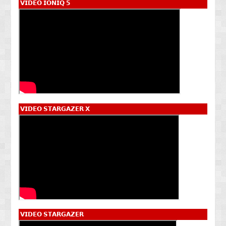
𝗩𝗜𝗗𝗘𝗢 𝗜𝗢𝗡𝗜𝗤 𝟱
𝗩𝗜𝗗𝗘𝗢 𝗦𝗧𝗔𝗥𝗚𝗔𝗭𝗘𝗥 𝗫
𝗩𝗜𝗗𝗘𝗢 𝗦𝗧𝗔𝗥𝗚𝗔𝗭𝗘𝗥