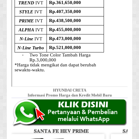
HYUNDAI CRETA
Informasi Promo Harga dan Kredit Mobil Baru
𝐒𝐀𝐍𝐓𝐀 𝐅𝐄 𝐇𝐄𝐕 𝐏𝐑𝐈𝐌𝐄
𝐒𝐀𝐍𝐓