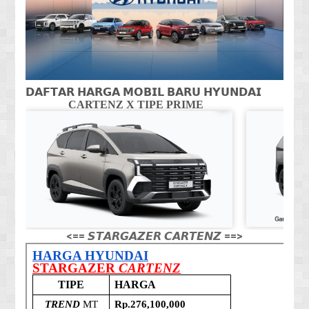
𝗗𝗔𝗙𝗧𝗔𝗥 𝗛𝗔𝗥𝗚𝗔 𝗠𝗢𝗕𝗜𝗟 𝗕𝗔𝗥𝗨 𝗛𝗬𝗨𝗡𝗗𝗔𝗜
CARTENZ X TIPE PRIME
CA
<== 𝙎𝙏𝘼𝙍𝙂𝘼𝙕𝙀𝙍 𝘾𝘼𝙍𝙏𝙀𝙉𝙕 ==>