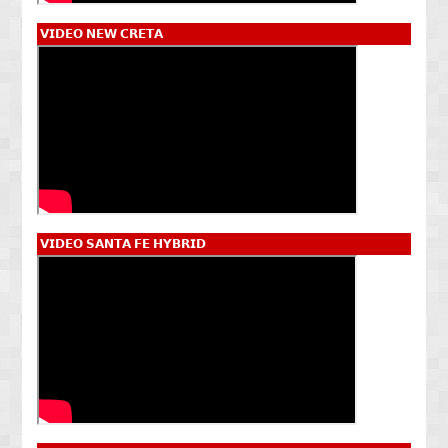
𝗩𝗜𝗗𝗘𝗢 𝗡𝗘𝗪 𝗖𝗥𝗘𝗧𝗔
𝗩𝗜𝗗𝗘𝗢 𝗦𝗔𝗡𝗧𝗔 𝗙𝗘 𝗛𝗬𝗕𝗥𝗜𝗗