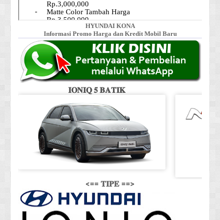
HYUNDAI KONA
Informasi Promo Harga dan Kredit Mobil Baru
𝐈𝐎𝐍𝐈𝐐 𝟓 𝐁𝐀𝐓𝐈𝐊
<== 𝐓𝐈𝐏𝐄 ==>