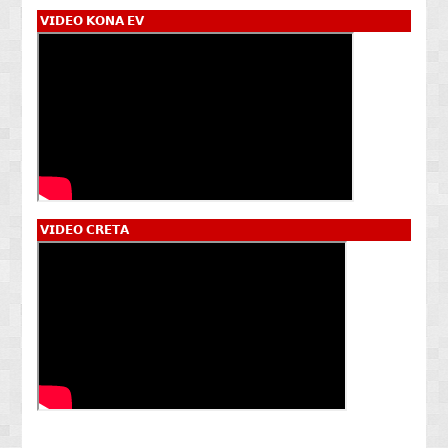
𝗩𝗜𝗗𝗘𝗢 𝗞𝗢𝗡𝗔 𝗘𝗩
𝗩𝗜𝗗𝗘𝗢 𝗖𝗥𝗘𝗧𝗔