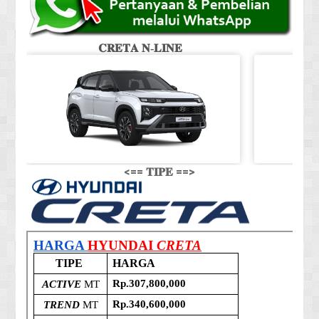
𝐂𝐑𝐄𝐓𝐀 𝐍-𝐋𝐈𝐍𝐄
<== 𝐓𝐈𝐏𝐄 ==>