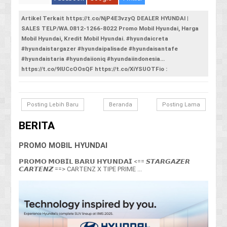
Artikel Terkait https://t.co/NjP4E3vzyQ DEALER HYUNDAI |
SALES TELP/WA.0812-1266-8022 Promo Mobil Hyundai, Harga
Mobil Hyundai, Kredit Mobil Hyundai. #hyundaicreta
#hyundaistargazer #hyundaipalisade #hyundaisantafe
#hyundaistaria #hyundaiioniq #hyundaiindonesia…
https://t.co/9lUCcOOsQF https://t.co/XiYSUOTFio :
Posting Lebih Baru
Beranda
Posting Lama
BERITA
PROMO MOBIL HYUNDAI
𝗣𝗥𝗢𝗠𝗢 𝗠𝗢𝗕𝗜𝗟 𝗕𝗔𝗥𝗨 𝗛𝗬𝗨𝗡𝗗𝗔𝗜 <== 𝙎𝙏𝘼𝙍𝙂𝘼𝙕𝙀𝙍
𝘾𝘼𝙍𝙏𝙀𝙉𝙕 ==> CARTENZ X TIPE PRIME ...