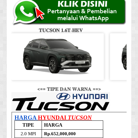
𝐓𝐔𝐂𝐒𝐎𝐍 𝟏.𝟔𝐓-𝐇𝐄𝐕
<== 𝐓𝐈𝐏𝐄 𝐃𝐀𝐍 𝐖𝐀𝐑𝐍𝐀 ==>