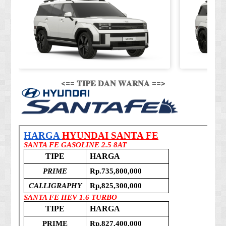
<== 𝐓𝐈𝐏𝐄 𝐃𝐀𝐍 𝐖𝐀𝐑𝐍𝐀 ==>