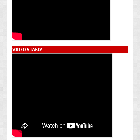
𝗩𝗜𝗗𝗘𝗢 𝗦𝗧𝗔𝗥𝗜𝗔