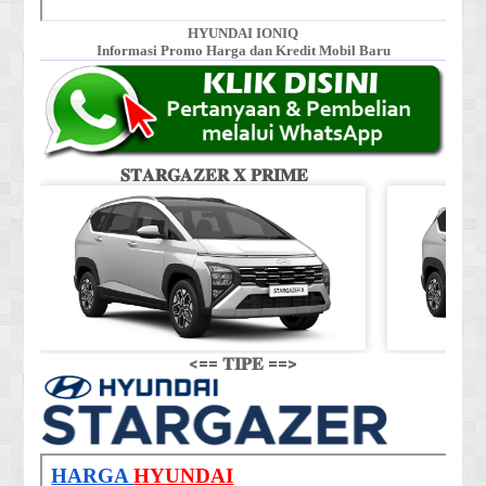
HYUNDAI IONIQ
Informasi Promo Harga dan Kredit Mobil Baru
𝐒𝐓𝐀𝐑𝐆𝐀𝐙𝐄𝐑 𝐗 𝐏𝐑𝐈𝐌𝐄
𝐒
<== 𝐓𝐈𝐏𝐄 ==>