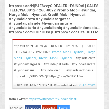
https://t.co/NjP4E3vzyQ DEALER HYUNDAI | SALES
TELP/WA.0812-1266-8022 Promo Mobil Hyundai,
Harga Mobil Hyundai, Kredit Mobil Hyundai.
#hyundaicreta #hyundaistargazer
#hyundaipalisade #hyundaisantafe
#hyundaistaria #hyundaiioniq #hyundaiindonesia…
https://t.co/9lUCcOOsQF https://t.co/XiYSUOTFio
https://t.co/NjP4E3vzyQ DEALER HYUNDAI | SALES
TELP/WA.0812-1266-8022
Promo Mobil Hyundai
,
Harga
Mobil Hyundai
,
Kredit Mobil Hyundai
. #hyundaicreta
#hyundaistargazer #hyundaipalisade #hyundaisantafe
#hyundaistaria #hyundaiioniq #hyundaiindonesia…
https://t.co/9lUCcOOsQF https://t.co/XiYSUOTFio
— DEALER HYUNDAI BEKASI (@hyundaibekasii)
Oct 3, 2022
from Twitter :
https://twitter.com/hyundaibekasii
Share ke:
Facebook
Google+
Twitter