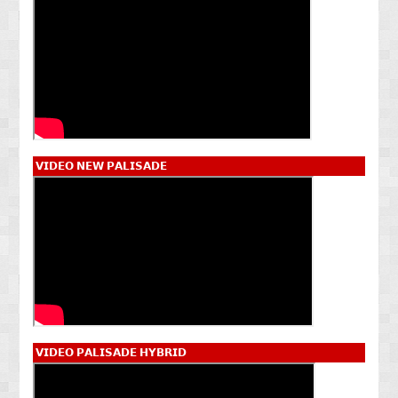
𝗩𝗜𝗗𝗘𝗢 𝗡𝗘𝗪 𝗣𝗔𝗟𝗜𝗦𝗔𝗗𝗘
𝗩𝗜𝗗𝗘𝗢 𝗣𝗔𝗟𝗜𝗦𝗔𝗗𝗘 𝗛𝗬𝗕𝗥𝗜𝗗