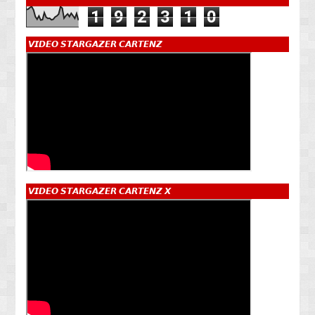
1
9
2
3
1
0
𝙑𝙄𝘿𝙀𝙊 𝙎𝙏𝘼𝙍𝙂𝘼𝙕𝙀𝙍 𝘾𝘼𝙍𝙏𝙀𝙉𝙕
𝙑𝙄𝘿𝙀𝙊 𝙎𝙏𝘼𝙍𝙂𝘼𝙕𝙀𝙍 𝘾𝘼𝙍𝙏𝙀𝙉𝙕 𝙓