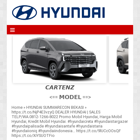
≡
𝘾𝘼𝙍𝙏𝙀𝙉𝙕
<== 𝗠𝗢𝗗𝗘𝗟 ==>
Home
»
HYUNDAI SUMMARECON BEKASI
»
https://t.co/NjP4E3vzyQ DEALER HYUNDAI | SALES
TELP/WA.0812-1266-8022 Promo Mobil Hyundai, Harga Mobil
Hyundai, Kredit Mobil Hyundai. #hyundaicreta #hyundaistargazer
#hyundaipalisade #hyundaisantafe #hyundaistaria
#hyundaiioniq #hyundaiindonesia… https://t.co/9lUCcOOsQF
https://t.co/XiYSUOTFio