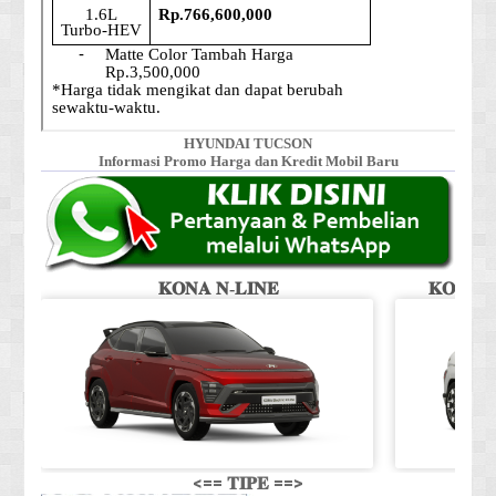
HYUNDAI TUCSON
Informasi Promo Harga dan Kredit Mobil Baru
𝐊𝐎𝐍𝐀 𝐍-𝐋𝐈𝐍𝐄
𝐊𝐎𝐍𝐀 𝐒
<== 𝐓𝐈𝐏𝐄 ==>