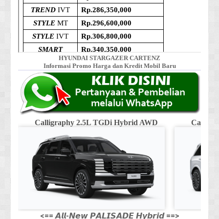
HYUNDAI STARGAZER CARTENZ
Informasi Promo Harga dan Kredit Mobil Baru
Calligraphy 2.5L TGDi Hybrid AWD
Calligr
<== 𝘼𝙡𝙡-𝙉𝙚𝙬 𝙋𝘼𝙇𝙄𝙎𝘼𝘿𝙀 𝙃𝙮𝙗𝙧𝙞𝙙 ==>