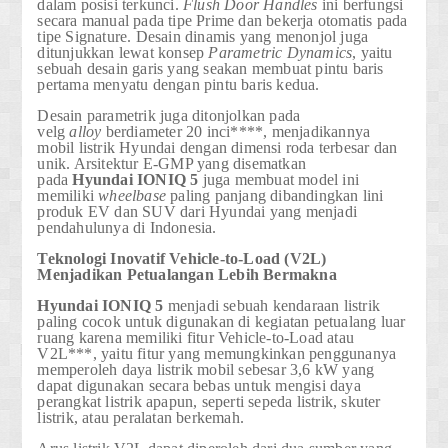
dalam posisi terkunci.
Flush Door Handles
ini berfungsi
secara manual pada tipe Prime dan bekerja otomatis pada
tipe Signature. Desain dinamis yang menonjol juga
ditunjukkan lewat konsep
Parametric Dynamics
, yaitu
sebuah desain garis yang seakan membuat pintu baris
pertama menyatu dengan pintu baris kedua.
Desain parametrik juga ditonjolkan pada
velg
alloy
berdiameter
20 inci****
, menjadikannya
mobil listrik Hyundai dengan dimensi roda terbesar dan
unik. Arsitektur E-GMP yang disematkan
pada
Hyundai
IONIQ 5
juga membuat model ini
memiliki
wheelbase
paling panjang dibandingkan lini
produk EV dan SUV dari Hyundai yang menjadi
pendahulunya di Indonesia.
Teknologi Inovatif Vehicle-to-Load (V2L)
Menjadikan Petualangan Lebih Bermakna
Hyundai
IONIQ 5
menjadi sebuah kendaraan listrik
paling cocok untuk digunakan di kegiatan petualang luar
ruang karena memiliki fitur
Vehicle-to-Load atau
V2L***
, yaitu fitur yang memungkinkan penggunanya
memperoleh daya listrik mobil sebesar 3,6 kW yang
dapat digunakan secara bebas untuk mengisi daya
perangkat listrik apapun, seperti sepeda listrik, skuter
listrik, atau peralatan berkemah.