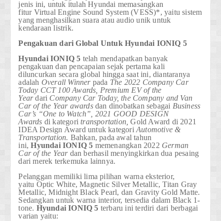
jenis ini, untuk itulah Hyundai memasangkan
fitur
Virtual Engine Sound System (VESS)*
, yaitu sistem
yang menghasilkan suara atau audio unik untuk
kendaraan listrik.
Pengakuan dari Global Untuk
Hyundai
IONIQ 5
Hyundai
IONIQ 5
telah mendapatkan banyak
pengakuan dan pencapaian sejak pertama kali
diluncurkan secara global hingga saat ini, diantaranya
adalah
Overall Winner
pada
The 2022 Company Car
Today CCT 100 Awards, Premium EV of the
Year
dari
Company Car Today, the Company and Van
Car of the Year awards
dan dinobatkan sebagai
Business
Car’s “One to Watch”, 2021 GOOD DESIGN
Awards
di kategori
transportation,
Gold Award di 2021
IDEA Design Award untuk kategori
Automotive &
Transportation.
Bahkan, pada awal tahun
ini,
Hyundai
IONIQ 5
memenangkan 2022
German
Car of the Year
dan berhasil menyingkirkan dua pesaing
dari merek terkemuka lainnya.
Pelanggan memiliki lima pilihan warna eksterior,
yaitu
Optic White, Magnetic Silver Metallic, Titan Gray
Metallic, Midnight Black Pearl,
dan
Gravity Gold Matte
.
Sedangkan untuk warna interior, tersedia dalam
Black 1-
tone
.
Hyundai
IONIQ 5
terbaru ini terdiri dari berbagai
varian yaitu: