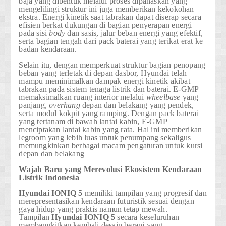
baja yang dibentuk melalui proses dipanaskan yang
mengelilingi struktur ini juga memberikan kekokohan
ekstra. Energi kinetik saat tabrakan dapat diserap secara
efisien berkat dukungan di bagian penyerapan energi
pada sisi
body
dan sasis, jalur beban energi yang efektif,
serta bagian tengah dari pack baterai yang terikat erat ke
badan kendaraan.
Selain itu, dengan memperkuat struktur bagian penopang
beban yang terletak di depan dasbor, Hyundai telah
mampu meminimalkan dampak energi kinetik akibat
tabrakan pada sistem tenaga listrik dan baterai. E-GMP
memaksimalkan ruang interior melalui
wheelbase
yang
panjang,
overhang
depan dan belakang yang pendek,
serta modul kokpit yang ramping. Dengan pack baterai
yang tertanam di bawah lantai kabin, E-GMP
menciptakan lantai kabin yang rata. Hal ini memberikan
legroom yang lebih luas untuk penumpang sekaligus
memungkinkan berbagai macam pengaturan untuk kursi
depan dan belakang
Wajah Baru yang Merevolusi Ekosistem Kendaraan
Listrik Indonesia
Hyundai
IONIQ 5
memiliki tampilan yang progresif dan
merepresentasikan kendaraan futuristik sesuai dengan
gaya hidup yang praktis namun tetap mewah.
Tampilan
Hyundai
IONIQ 5
secara keseluruhan
membangkitkan kembali desain berani yang