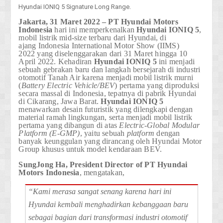
Hyundai IONIQ 5 Signature Long Range.
Jakarta, 31 Maret 2022 – PT Hyundai Motors
Indonesia
hari ini memperkenalkan
Hyundai
IONIQ 5
,
mobil listrik mid-size terbaru dari Hyundai, di
ajang
Indonesia International Motor Show (IIMS)
2022
yang diselenggarakan dari
31 Maret
hingga
10
April 2022
. Kehadiran
Hyundai
IONIQ 5
ini menjadi
sebuah gebrakan baru dan langkah bersejarah di industri
otomotif Tanah Air karena menjadi mobil listrik murni
(
Battery Electric Vehicle/BEV
) pertama yang diproduksi
secara massal di Indonesia, tepatnya di pabrik Hyundai
di Cikarang, Jawa Barat.
Hyundai
IONIQ 5
menawarkan desain futuristik yang dilengkapi dengan
material ramah lingkungan, serta menjadi mobil listrik
pertama yang dibangun di atas
Electric-Global Modular
Platform (E-GMP)
, yaitu sebuah
platform
dengan
banyak keunggulan yang dirancang oleh Hyundai Motor
Group khusus untuk model kendaraan BEV.
SungJong Ha, President Director of PT Hyundai
Motors Indonesia
,
mengatakan,
“Kami merasa sangat senang karena hari ini
Hyundai kembali menghadirkan kebanggaan baru
sebagai bagian dari transformasi industri otomotif