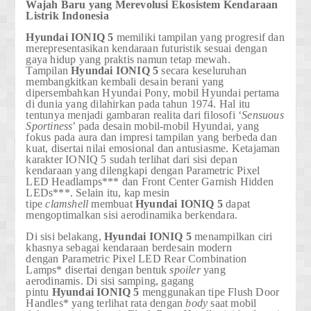
Wajah Baru yang Merevolusi Ekosistem Kendaraan
Listrik Indonesia
Hyundai
IONIQ 5
memiliki tampilan yang progresif dan
merepresentasikan kendaraan futuristik sesuai dengan
gaya hidup yang praktis namun tetap mewah.
Tampilan
Hyundai
IONIQ 5
secara keseluruhan
membangkitkan kembali desain berani yang
dipersembahkan Hyundai Pony, mobil Hyundai pertama
di dunia yang dilahirkan pada tahun 1974. Hal itu
tentunya menjadi gambaran realita dari filosofi ‘
Sensuous
Sportiness
’ pada desain mobil-mobil Hyundai, yang
fokus pada aura dan impresi tampilan yang berbeda dan
kuat, disertai nilai emosional dan antusiasme. Ketajaman
karakter IONIQ 5 sudah terlihat dari sisi depan
kendaraan yang dilengkapi dengan
Parametric Pixel
LED Headlamps***
dan
Front Center Garnish Hidden
LEDs***
. Selain itu, kap mesin
tipe
clamshell
membuat
Hyundai
IONIQ 5
dapat
mengoptimalkan sisi aerodinamika berkendara.
Di sisi belakang,
Hyundai
IONIQ 5
menampilkan ciri
khasnya sebagai kendaraan berdesain modern
dengan
Parametric Pixel LED Rear Combination
Lamps*
disertai dengan bentuk
spoiler
yang
aerodinamis. Di sisi samping, gagang
pintu
Hyundai
IONIQ 5
menggunakan tipe
Flush Door
Handles*
yang terlihat rata dengan
body
saat mobil