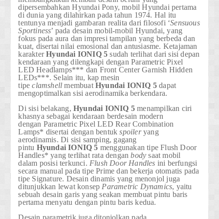
dipersembahkan Hyundai Pony, mobil Hyundai pertama
di dunia yang dilahirkan pada tahun 1974. Hal itu
tentunya menjadi gambaran realita dari filosofi ‘
Sensuous
Sportiness
’ pada desain mobil-mobil Hyundai, yang
fokus pada aura dan impresi tampilan yang berbeda dan
kuat, disertai nilai emosional dan antusiasme. Ketajaman
karakter
Hyundai
IONIQ 5
sudah terlihat dari sisi depan
kendaraan yang dilengkapi dengan
Parametric Pixel
LED Headlamps***
dan
Front Center Garnish Hidden
LEDs***
. Selain itu, kap mesin
tipe
clamshell
membuat
Hyundai
IONIQ 5
dapat
mengoptimalkan sisi aerodinamika berkendara.
Di sisi belakang,
Hyundai
IONIQ 5
menampilkan ciri
khasnya sebagai kendaraan berdesain modern
dengan
Parametric Pixel LED Rear Combination
Lamps*
disertai dengan bentuk
spoiler
yang
aerodinamis. Di sisi samping, gagang
pintu
Hyundai
IONIQ 5
menggunakan tipe
Flush Door
Handles*
yang terlihat rata dengan
body
saat mobil
dalam posisi terkunci.
Flush Door Handles
ini berfungsi
secara manual pada tipe Prime dan bekerja otomatis pada
tipe Signature. Desain dinamis yang menonjol juga
ditunjukkan lewat konsep
Parametric Dynamics
, yaitu
sebuah desain garis yang seakan membuat pintu baris
pertama menyatu dengan pintu baris kedua.
Desain parametrik juga ditonjolkan pada