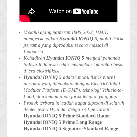
Melalui ajang pameran IIMS 2022, HMID
memperkenalkan
Hyundai IONIQ 5
, mobil listrik
pertama yang diproduksi secara massal di
Indonesia.
Kehadiran
Hyundai
IONIQ 5
menjadi penanda
bahwa Indonesia telah melakukan lompatan besar
di era elektrifikasi.
Hyundai
IONIQ 5
adalah mobil listrik murni
pertama yang dilengkapi dengan ElectricGlobal
Modular Platform (E-GMP), teknologi Vehicle-to-
Load, dan kemampuan jarak tempuh yang jauh.
Produk terbaru ini sudah dapat dipesan di seluruh
dealer resmi Hyundai dengan 4 tipe varian:
Hyundai IONIQ 5 Prime Standard Range
Hyundai IONIQ 5 Prime Long Range
Hyundai IONIQ 5 Signature Standard Range