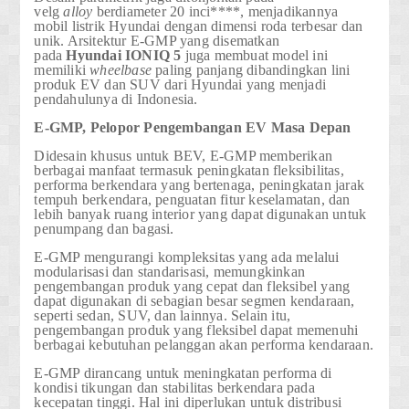
velg
alloy
berdiameter
20 inci****
, menjadikannya
mobil listrik Hyundai dengan dimensi roda terbesar dan
unik. Arsitektur E-GMP yang disematkan
pada
Hyundai
IONIQ 5
juga membuat model ini
memiliki
wheelbase
paling panjang dibandingkan lini
produk EV dan SUV dari Hyundai yang menjadi
pendahulunya di Indonesia.
E-GMP, Pelopor Pengembangan EV Masa Depan
Didesain khusus untuk BEV, E-GMP memberikan
berbagai manfaat termasuk peningkatan fleksibilitas,
performa berkendara yang bertenaga, peningkatan jarak
tempuh berkendara, penguatan fitur keselamatan, dan
lebih banyak ruang interior yang dapat digunakan untuk
penumpang dan bagasi.
E-GMP mengurangi kompleksitas yang ada melalui
modularisasi dan standarisasi, memungkinkan
pengembangan produk yang cepat dan fleksibel yang
dapat digunakan di sebagian besar segmen kendaraan,
seperti sedan, SUV, dan lainnya. Selain itu,
pengembangan produk yang fleksibel dapat memenuhi
berbagai kebutuhan pelanggan akan performa kendaraan.
E-GMP dirancang untuk meningkatan performa di
kondisi tikungan dan stabilitas berkendara pada
kecepatan tinggi. Hal ini diperlukan untuk distribusi