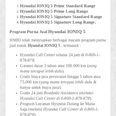
Hyundai
IONIQ 5 Prime Standard Range
Hyundai
IONIQ 5 Prime Long Range
Hyundai
IONIQ 5 Signature Standard Range
Hyundai
IONIQ 5
Signature Long Range.
Hyundai
IONIQ 5
Program Purna Jual
HMID telah menyiapkan berbagai macam program purna
jual untuk
Hyundai
IONIQ 5
, termasuk :
Hyundai Call Center selama 24 jam
di 0-800-1-
878-878.
Garansi dasar 3 tahun atau 100.000 km
(
yang
mana tercapai lebih dulu
).
Gratis biaya jasa perawatan hingga 5 tahun atau
75.000 km
(
yang mana tercapai lebih dulu &
hanya untuk biaya jasa
).
Gratis 24 jam
Roadside Assistance
(
melalui
Hyundai Call Center di 0-800-1-878-878
).
Program Layanan Hyundai Datang ke Mana
Saja
(
melalui Hyundai Call Center di 0-800-1-
878-878
).