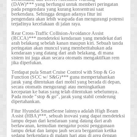
(DAW)***
yang berfungsi untuk memberi peringatan
pada pengendara yang kurang konsentrasi saat
berkendara. Sehingga dengan adanya fitur ini
pengendara akan lebih waspada dan mengurangi potensi
terjadinya kecelakaan di jalan raya.
Rear Cross-Traffic Collision-Avoidance Assist
(RCCA)***
mendeteksi kendaraan yang mendekat dari
arah belakang sebelah kanan maupun kiri. Sebuah tanda
peringatan akan muncul yang memberitahukan ada
kendaraan yang datang dari arah belakang, di mana
sistem ini juga akan secara otomatis mengaktifkan rem
jika diperlukan.
Terdapat pula
Smart Cruise Control with Stop & Go
Function (SCC w/ S&G)***
guna mempertahankan
jarak yang ditentukan dari mobil yang berada di depan,
secara otomatis mengurangi atau meningkatkan
kecepatan ke batas yang telah ditentukan sebelumnya.
Pada mode "stop & go", jarak yang stabil cenderung
dipertahankan.
Fitur Hyundai SmartSense lainnya adalah
High Beam
Assist (HBA)***
, sebuah inovasi yang dapat mendeteksi
lampu depan dari kendaraan yang datang dari arah
berlawanan, kemudian mengatur posisi penggunaan
lampu dekat dan lampu jauh secara bergantian ketika
sedang berkendara di malam hari atau di area dengan