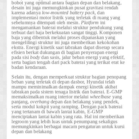
bobot yang optimal antara bagian depan dan belakang,
desain ini juga memungkinkan pusat gravitasi rendah
karena adanya
low-mounted battery pack
, dan
implementasi motor listrik yang terletak di ruang yang
sebelumnya ditempati oleh mesin.
Platform
ini
mengamankan baterai melalui struktur pendukung yang
terbuat dari baja berkekuatan sangat tinggi. Komponen
baja yang dibentuk melalui proses dipanaskan yang
mengelilingi struktur ini juga memberikan kekokohan
ekstra. Energi kinetik saat tabrakan dapat diserap secara
efisien berkat dukungan di bagian penyerapan energi
pada sisi
body
dan sasis, jalur beban energi yang efektif,
serta bagian tengah dari pack baterai yang terikat erat ke
badan kendaraan.
Selain itu, dengan memperkuat struktur bagian penopang
beban yang terletak di depan dasbor, Hyundai telah
mampu meminimalkan dampak energi kinetik akibat
tabrakan pada sistem tenaga listrik dan baterai. E-GMP
memaksimalkan ruang interior melalui
wheelbase
yang
panjang,
overhang
depan dan belakang yang pendek,
serta modul kokpit yang ramping. Dengan pack baterai
yang tertanam di bawah lantai kabin, E-GMP
menciptakan lantai kabin yang rata. Hal ini memberikan
legroom yang lebih luas untuk penumpang sekaligus
memungkinkan berbagai macam pengaturan untuk kursi
depan dan belakang