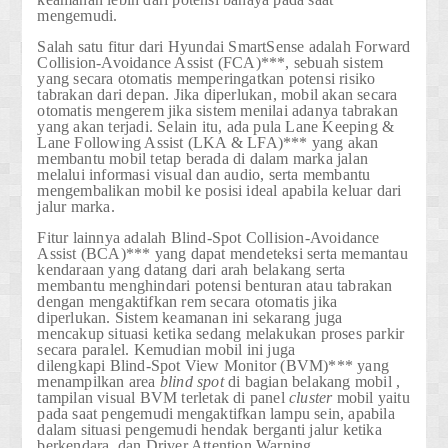
mengemudi.
Salah satu fitur dari Hyundai SmartSense adalah
Forward
Collision-Avoidance Assist (FCA)***
, sebuah sistem
yang secara otomatis memperingatkan potensi risiko
tabrakan dari depan. Jika diperlukan, mobil akan secara
otomatis mengerem jika sistem menilai adanya tabrakan
yang akan terjadi. Selain itu, ada pula
Lane Keeping &
Lane Following Assist (LKA & LFA)***
yang akan
membantu mobil tetap berada di dalam marka jalan
melalui informasi visual dan audio, serta membantu
mengembalikan mobil ke posisi ideal apabila keluar dari
jalur marka.
Fitur lainnya adalah
Blind-Spot Collision-Avoidance
Assist (BCA)***
yang dapat mendeteksi serta memantau
kendaraan yang datang dari arah belakang serta
membantu menghindari potensi benturan atau tabrakan
dengan mengaktifkan rem secara otomatis jika
diperlukan. Sistem keamanan ini sekarang juga
mencakup situasi ketika sedang melakukan proses parkir
secara paralel. Kemudian mobil ini juga
dilengkapi
Blind-Spot View Monitor (BVM)***
yang
menampilkan area
blind spot
di bagian belakang mobil ,
tampilan visual BVM terletak di panel
cluster
mobil yaitu
pada saat pengemudi mengaktifkan lampu sein, apabila
dalam situasi pengemudi hendak berganti jalur ketika
berkendara, dan
Driver Attention Warning