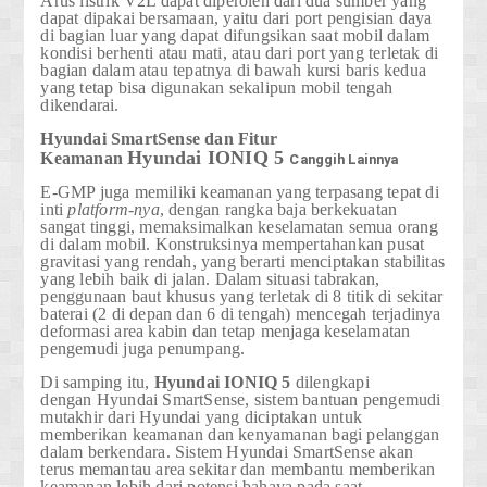
Arus listrik V2L dapat diperoleh dari dua sumber yang
dapat dipakai bersamaan, yaitu dari port pengisian daya
di bagian luar yang dapat difungsikan saat mobil dalam
kondisi berhenti atau mati, atau dari port yang terletak di
bagian dalam atau tepatnya di bawah kursi baris kedua
yang tetap bisa digunakan sekalipun mobil tengah
dikendarai.
Hyundai SmartSense dan Fitur
Hyundai
IONIQ 5
Keamanan
Canggih Lainnya
E-GMP juga memiliki keamanan yang terpasang tepat di
inti
platform-nya
, dengan rangka baja berkekuatan
sangat tinggi, memaksimalkan keselamatan semua orang
di dalam mobil. Konstruksinya mempertahankan pusat
gravitasi yang rendah, yang berarti menciptakan stabilitas
yang lebih baik di jalan. Dalam situasi tabrakan,
penggunaan baut khusus yang terletak di 8 titik di sekitar
baterai (2 di depan dan 6 di tengah) mencegah terjadinya
deformasi area kabin dan tetap menjaga keselamatan
pengemudi juga penumpang.
Di samping itu,
Hyundai
IONIQ 5
dilengkapi
dengan
Hyundai SmartSense
, sistem bantuan pengemudi
mutakhir dari Hyundai yang diciptakan untuk
memberikan keamanan dan kenyamanan bagi pelanggan
dalam berkendara. Sistem Hyundai SmartSense akan
terus memantau area sekitar dan membantu memberikan
keamanan lebih dari potensi bahaya pada saat