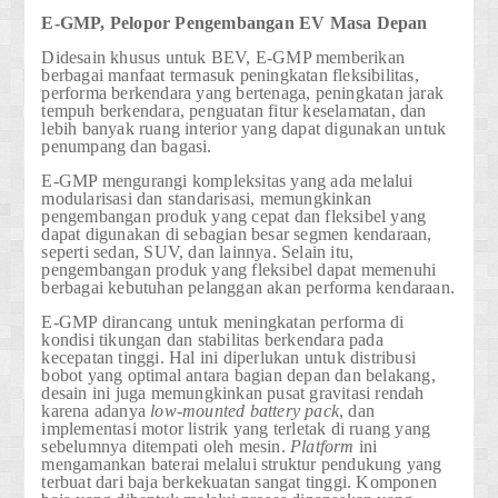
E-GMP, Pelopor Pengembangan EV Masa Depan
Didesain khusus untuk BEV, E-GMP memberikan
berbagai manfaat termasuk peningkatan fleksibilitas,
performa berkendara yang bertenaga, peningkatan jarak
tempuh berkendara, penguatan fitur keselamatan, dan
lebih banyak ruang interior yang dapat digunakan untuk
penumpang dan bagasi.
E-GMP mengurangi kompleksitas yang ada melalui
modularisasi dan standarisasi, memungkinkan
pengembangan produk yang cepat dan fleksibel yang
dapat digunakan di sebagian besar segmen kendaraan,
seperti sedan, SUV, dan lainnya. Selain itu,
pengembangan produk yang fleksibel dapat memenuhi
berbagai kebutuhan pelanggan akan performa kendaraan.
E-GMP dirancang untuk meningkatan performa di
kondisi tikungan dan stabilitas berkendara pada
kecepatan tinggi. Hal ini diperlukan untuk distribusi
bobot yang optimal antara bagian depan dan belakang,
desain ini juga memungkinkan pusat gravitasi rendah
karena adanya
low-mounted battery pack
, dan
implementasi motor listrik yang terletak di ruang yang
sebelumnya ditempati oleh mesin.
Platform
ini
mengamankan baterai melalui struktur pendukung yang
terbuat dari baja berkekuatan sangat tinggi. Komponen