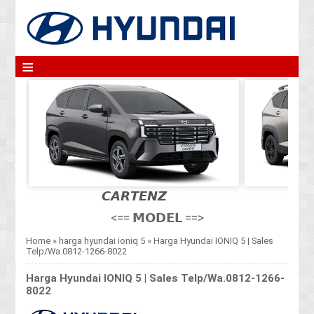
≡
𝘾𝘼𝙍𝙏𝙀𝙉𝙕
<== 𝗠𝗢𝗗𝗘𝗟 ==>
Home
»
harga hyundai ioniq 5
»
Harga Hyundai IONIQ 5 | Sales
Telp/Wa.0812-1266-8022
Harga Hyundai IONIQ 5 | Sales Telp/Wa.0812-1266-
8022