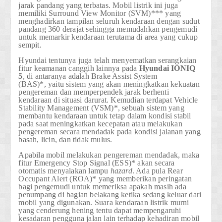
jarak pandang yang terbatas. Mobil listrik ini juga
memiliki
Surround View Monitor (SVM)***
yang
menghadirkan tampilan seluruh kendaraan dengan sudut
pandang 360 derajat sehingga memudahkan pengemudi
untuk memarkir kendaraan terutama di area yang cukup
sempit.
Hyundai tentunya juga telah menyematkan serangkaian
fitur keamanan canggih lainnya pada
Hyundai
IONIQ
5
, di antaranya adalah
Brake Assist System
(BAS)*,
yaitu sistem yang akan meningkatkan kekuatan
pengereman dan memperpendek jarak berhenti
kendaraan di situasi darurat. Kemudian terdapat
Vehicle
Stability Management (VSM)*
, sebuah sistem yang
membantu kendaraan untuk tetap dalam kondisi stabil
pada saat meningkatkan kecepatan atau melakukan
pengereman secara mendadak pada kondisi jalanan yang
basah, licin, dan tidak mulus.
Apabila mobil melakukan pengereman mendadak, maka
fitur
Emergency Stop Signal (ESS)*
akan secara
otomatis menyalakan lampu
hazard
. Ada pula
Rear
Occupant Alert (ROA)*
yang memberikan peringatan
bagi pengemudi untuk memeriksa apakah masih ada
penumpang di bagian belakang ketika sedang keluar dari
mobil yang digunakan. Suara kendaraan listrik murni
yang cenderung hening tentu dapat mempengaruhi
kesadaran pengguna jalan lain terhadap kehadiran mobil