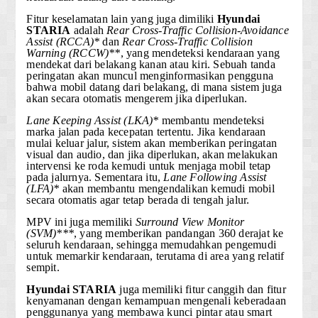
Fitur keselamatan lain yang juga dimiliki
Hyundai
STARIA
adalah
Rear Cross-Traffic Collision-Avoidance
Assist (RCCA)*
dan
Rear Cross-Traffic Collision
Warning (RCCW)**
, yang mendeteksi kendaraan yang
mendekat dari belakang kanan atau kiri. Sebuah tanda
peringatan akan muncul menginformasikan pengguna
bahwa mobil datang dari belakang, di mana sistem juga
akan secara otomatis mengerem jika diperlukan.
Lane Keeping Assist (LKA)*
membantu mendeteksi
marka jalan pada kecepatan tertentu. Jika kendaraan
mulai keluar jalur, sistem akan memberikan peringatan
visual dan audio, dan jika diperlukan, akan melakukan
intervensi ke roda kemudi untuk menjaga mobil tetap
pada jalurnya. Sementara itu,
Lane Following Assist
(LFA)*
akan membantu mengendalikan kemudi mobil
secara otomatis agar tetap berada di tengah jalur.
MPV ini juga memiliki
Surround View Monitor
(SVM)***
, yang memberikan pandangan 360 derajat ke
seluruh kendaraan, sehingga memudahkan pengemudi
untuk memarkir kendaraan, terutama di area yang relatif
sempit.
Hyundai STARIA
juga memiliki fitur canggih dan fitur
kenyamanan dengan kemampuan mengenali keberadaan
penggunanya yang membawa kunci pintar atau smart