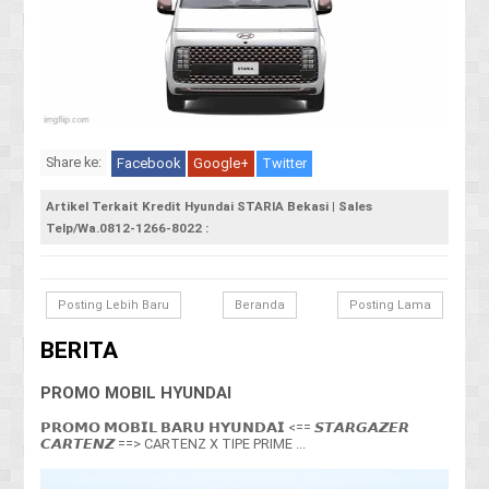
Share ke:
Facebook
Google+
Twitter
Artikel Terkait Kredit Hyundai STARIA Bekasi | Sales
Telp/Wa.0812-1266-8022 :
Posting Lebih Baru
Beranda
Posting Lama
BERITA
PROMO MOBIL HYUNDAI
𝗣𝗥𝗢𝗠𝗢 𝗠𝗢𝗕𝗜𝗟 𝗕𝗔𝗥𝗨 𝗛𝗬𝗨𝗡𝗗𝗔𝗜 <== 𝙎𝙏𝘼𝙍𝙂𝘼𝙕𝙀𝙍
𝘾𝘼𝙍𝙏𝙀𝙉𝙕 ==> CARTENZ X TIPE PRIME ...