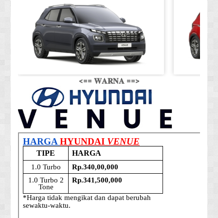
<== 𝐖𝐀𝐑𝐍𝐀 ==>