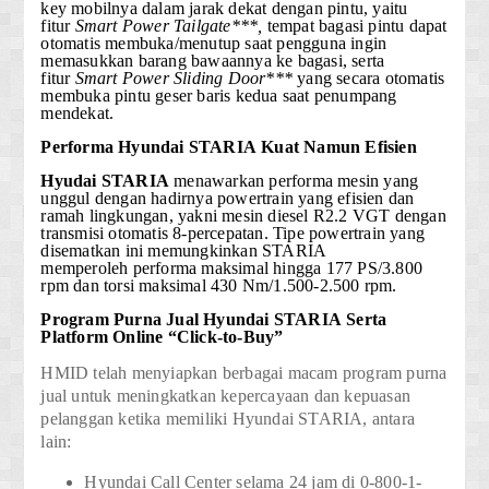
key mobilnya dalam jarak dekat dengan pintu, yaitu
fitur
Smart Power Tailgate***,
tempat bagasi pintu dapat
otomatis membuka/menutup saat pengguna ingin
memasukkan barang bawaannya ke bagasi, serta
fitur
Smart Power Sliding Door***
yang secara otomatis
membuka pintu geser baris kedua saat penumpang
mendekat.
Performa
Hyundai STARIA
Kuat Namun Efisien
Hyudai STARIA
menawarkan performa mesin yang
unggul dengan hadirnya powertrain yang efisien dan
ramah lingkungan, yakni
mesin diesel R2.2 VGT
dengan
transmisi otomatis 8-percepatan
. Tipe powertrain yang
disematkan ini memungkinkan STARIA
memperoleh
performa maksimal hingga 177 PS/3.800
rpm
dan
torsi maksimal 430 Nm/1.500-2.500 rpm.
Program Purna Jual
Hyundai STARIA
Serta
Platform Online “Click-to-Buy”
HMID telah menyiapkan berbagai macam program purna
jual untuk meningkatkan kepercayaan dan kepuasan
pelanggan ketika memiliki Hyundai STARIA, antara
lain:
Hyundai Call Center selama 24 jam di
0-800-1-