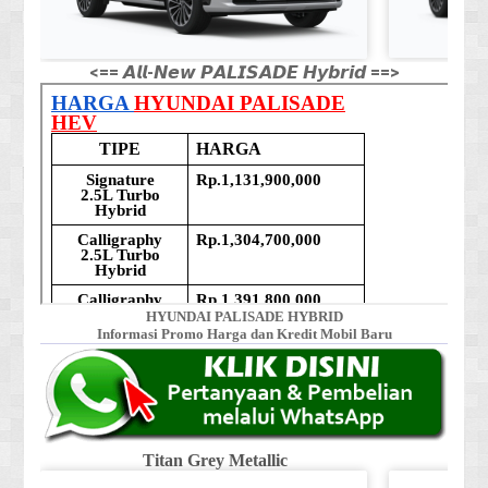
<== 𝘼𝙡𝙡-𝙉𝙚𝙬 𝙋𝘼𝙇𝙄𝙎𝘼𝘿𝙀 𝙃𝙮𝙗𝙧𝙞𝙙 ==>
HYUNDAI PALISADE HYBRID
Informasi Promo Harga dan Kredit Mobil Baru
Titan Grey Metallic