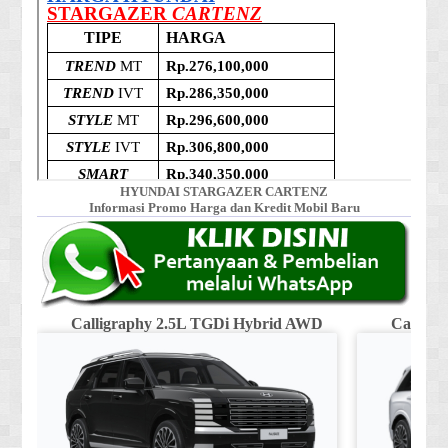
HYUNDAI STARGAZER CARTENZ
Informasi Promo Harga dan Kredit Mobil Baru
Calligraphy 2.5L TGDi Hybrid AWD
Calligr