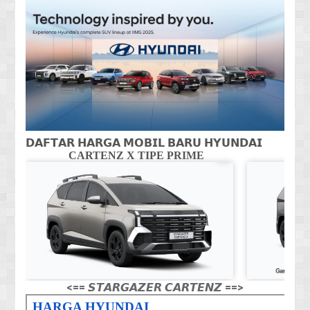
𝗗𝗔𝗙𝗧𝗔𝗥 𝗛𝗔𝗥𝗚𝗔 𝗠𝗢𝗕𝗜𝗟 𝗕𝗔𝗥𝗨 𝗛𝗬𝗨𝗡𝗗𝗔𝗜
CARTENZ X TIPE PRIME
CA
<== 𝙎𝙏𝘼𝙍𝙂𝘼𝙕𝙀𝙍 𝘾𝘼𝙍𝙏𝙀𝙉𝙕 ==>