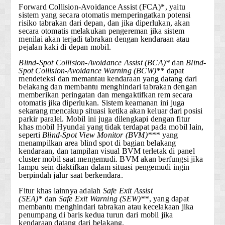
Forward Collision-Avoidance Assist (FCA)*
, yaitu
sistem yang secara otomatis memperingatkan potensi
risiko tabrakan dari depan, dan jika diperlukan, akan
secara otomatis melakukan pengereman jika sistem
menilai akan terjadi tabrakan dengan kendaraan atau
pejalan kaki di depan mobil.
Blind-Spot Collision-Avoidance Assist (BCA)*
dan
Blind-
Spot Collision-Avoidance Warning (BCW)**
dapat
mendeteksi dan memantau kendaraan yang datang dari
belakang dan membantu menghindari tabrakan dengan
memberikan peringatan dan mengaktifkan rem secara
otomatis jika diperlukan. Sistem keamanan ini juga
sekarang mencakup situasi ketika akan keluar dari posisi
parkir paralel. Mobil ini juga dilengkapi dengan fitur
khas mobil Hyundai yang tidak terdapat pada mobil lain,
seperti
Blind-Spot View Monitor (BVM)***
yang
menampilkan area blind spot di bagian belakang
kendaraan, dan tampilan visual BVM terletak di panel
cluster mobil saat mengemudi. BVM akan berfungsi jika
lampu sein diaktifkan dalam situasi pengemudi ingin
berpindah jalur saat berkendara.
Fitur khas lainnya adalah
Safe Exit Assist
(SEA)*
dan
Safe Exit Warning (SEW)**
, yang dapat
membantu menghindari tabrakan atau kecelakaan jika
penumpang di baris kedua turun dari mobil jika
kendaraan datang dari belakang.