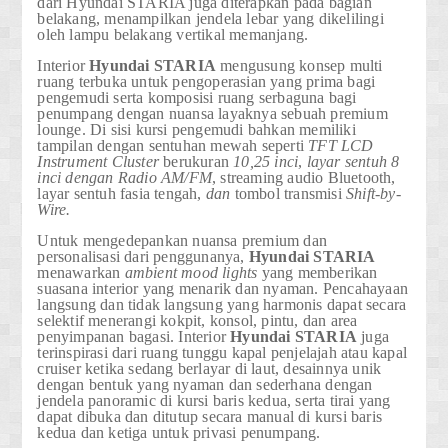
dari Hyundai STARIA juga diterapkan pada bagian
belakang, menampilkan jendela lebar yang dikelilingi
oleh lampu belakang vertikal memanjang.
Interior
Hyundai STARIA
mengusung konsep multi
ruang terbuka untuk pengoperasian yang prima bagi
pengemudi serta komposisi ruang serbaguna bagi
penumpang dengan nuansa layaknya sebuah premium
lounge. Di sisi kursi pengemudi bahkan memiliki
tampilan dengan sentuhan mewah seperti
TFT LCD
Instrument Cluster
berukuran
10,25 inci
,
layar sentuh 8
inci dengan Radio AM/FM
,
streaming audio Bluetooth,
layar sentuh fasia tengah,
dan
tombol transmisi
Shift-by-
Wire.
Untuk mengedepankan nuansa premium dan
personalisasi dari penggunanya,
Hyundai STARIA
menawarkan
ambient mood lights
yang memberikan
suasana interior yang menarik dan nyaman. Pencahayaan
langsung dan tidak langsung yang harmonis dapat secara
selektif menerangi kokpit, konsol, pintu, dan area
penyimpanan bagasi. Interior
Hyundai STARIA
juga
terinspirasi dari ruang tunggu kapal penjelajah atau kapal
cruiser ketika sedang berlayar di laut, desainnya unik
dengan bentuk yang nyaman dan sederhana dengan
jendela panoramic di kursi baris kedua, serta tirai yang
dapat dibuka dan ditutup secara manual di kursi baris
kedua dan ketiga untuk privasi penumpang.