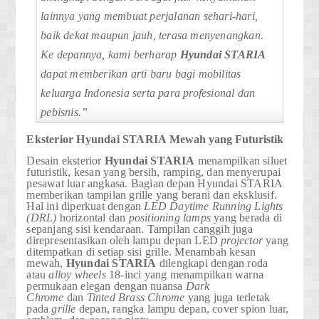
lainnya yang membuat perjalanan sehari-hari,
baik dekat maupun jauh, terasa menyenangkan.
Ke depannya, kami berharap
Hyundai STARIA
dapat memberikan arti baru bagi mobilitas
keluarga Indonesia serta para profesional dan
pebisnis.”
Eksterior
Hyundai STARIA
Mewah yang Futuristik
Desain eksterior
Hyundai STARIA
menampilkan siluet
futuristik, kesan yang bersih, ramping, dan menyerupai
pesawat luar angkasa. Bagian depan Hyundai STARIA
memberikan tampilan grille yang berani dan eksklusif.
Hal ini diperkuat dengan
LED Daytime Running Lights
(DRL)
horizontal dan
positioning lamps
yang berada di
sepanjang sisi kendaraan. Tampilan canggih juga
direpresentasikan oleh lampu depan LED
projector
yang
ditempatkan di setiap sisi grille. Menambah kesan
mewah,
Hyundai STARIA
dilengkapi dengan roda
atau
alloy wheels
18-inci
yang menampilkan warna
permukaan elegan dengan nuansa
Dark
Chrome
dan
Tinted Brass Chrome
yang juga terletak
pada
grille
depan, rangka lampu depan, cover spion luar,