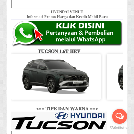
HYUNDAI VENUE
Informasi Promo Harga dan Kredit Mobil Baru
𝐓𝐔𝐂𝐒𝐎𝐍 𝟏.𝟔𝐓-𝐇𝐄𝐕
<== 𝐓𝐈𝐏𝐄 𝐃𝐀𝐍 𝐖𝐀𝐑𝐍𝐀 ==>