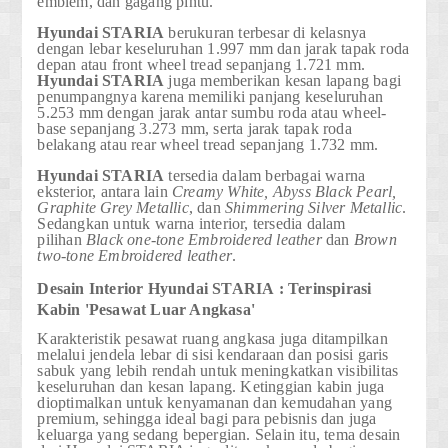
emblem, dan gagang pintu.
Hyundai STARIA
berukuran terbesar di kelasnya
dengan lebar keseluruhan 1.997 mm dan jarak tapak roda
depan atau front wheel tread sepanjang 1.721 mm.
Hyundai STARIA
juga memberikan kesan lapang bagi
penumpangnya karena memiliki panjang keseluruhan
5.253 mm dengan jarak antar sumbu roda atau wheel-
base sepanjang 3.273 mm, serta jarak tapak roda
belakang atau rear wheel tread sepanjang 1.732 mm.
Hyundai STARIA
tersedia dalam berbagai warna
eksterior, antara lain
Creamy White, Abyss Black Pearl,
Graphite Grey Metallic
, dan
Shimmering Silver Metallic
.
Sedangkan untuk warna interior, tersedia dalam
pilihan
Black one-tone Embroidered leather
dan
Brown
two-tone Embroidered leather
.
Desain Interior
Hyundai STARIA
: Terinspirasi
Kabin 'Pesawat Luar Angkasa'
Karakteristik pesawat ruang angkasa juga ditampilkan
melalui jendela lebar di sisi kendaraan dan posisi garis
sabuk yang lebih rendah untuk meningkatkan visibilitas
keseluruhan dan kesan lapang. Ketinggian kabin juga
dioptimalkan untuk kenyamanan dan kemudahan yang
premium, sehingga ideal bagi para pebisnis dan juga
keluarga yang sedang bepergian. Selain itu, tema desain