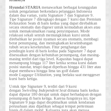
Hyundai STARIA
menawarkan berbagai keunggulan
untuk pengalaman berkendara pelanggan Indonesia
dalam dua varian, yaitu
Signature 7
dan
Signature 9
.
Tipe Signature 7 dilengkapi dengan 7 kursi dan
Premium
Relaxation Seats
di baris kedua yang dapat direbahkan
secara otomatis dan digeser untuk kemudahan akses atau
untuk memaksimalkan ruang penyimpanan. Mode
relaksasi sekali sentuh memungkinkan kursi untuk
direbahkan ke posisi nyaman secara otomatis, membagi
berat penumpang, dan meningkatkan keseimbangan
tubuh secara keseluruhan. Fitur penghangat dan
pendingin kursi di baris kedua pada Signature 7 dapat
disesuaikan dengan kebutuhan penumpang, dan masing-
masing terdiri dari tiga level. Kapasitas bagasi dapat
menampung hingga 117 liter ketika semua kursi dalam
posisi standar, tetapi dapat diperluas hingga 431 liter atau
dapat membawa hingga lima tas golf dalam
mode
Luggage Utilization
, yang berlaku saat menggeser
kursi baris ketiga.
Untuk tipe Signature 9, terdiri dari 9 kursi
dengan
Swiveling Independent
Seat
dimana baris kedua
dapat diputar 180 derajat untuk dapat berhadapan dengan
penumpang di baris ketiga. Karena fungsinya ini, tipe
Signature 9 juga dapat dioptimalkan untuk kendaraan
perusahaan atau dijadikan sebagai tempat pertemuan
bisnis di dalam mobil. Keluarga juga akan merasa