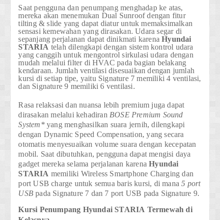
Saat pengguna dan penumpang menghadap ke atas,
mereka akan menemukan Dual Sunroof dengan fitur
tilting & slide yang dapat diatur untuk memaksimalkan
sensasi kemewahan yang dirasakan. Udara segar di
sepanjang perjalanan dapat dinikmati karena
Hyundai
STARIA
telah dilengkapi dengan sistem kontrol udara
yang canggih untuk mengontrol sirkulasi udara dengan
mudah melalui filter di HVAC pada bagian belakang
kendaraan. Jumlah ventilasi disesuaikan dengan jumlah
kursi di setiap tipe, yaitu Signature 7 memiliki 4 ventilasi,
dan Signature 9 memiliki 6 ventilasi.
Rasa relaksasi dan nuansa lebih premium juga dapat
dirasakan melalui kehadiran
BOSE Premium Sound
System*
yang menghasilkan suara jernih, dilengkapi
dengan Dynamic Speed Compensation, yang secara
otomatis menyesuaikan volume suara dengan kecepatan
mobil. Saat dibutuhkan, pengguna dapat mengisi daya
gadget mereka selama perjalanan karena
Hyundai
STARIA
memiliki Wireless Smartphone Charging dan
port USB charge untuk semua baris kursi, di mana
5 port
USB
pada Signature 7 dan
7 port USB
pada Signature 9.
Kursi Penumpang
Hyundai STARIA
Termewah di
Kelasnya