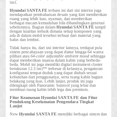
inci
.
Hyundai
SANTA FE
terbaru ini dari sisi interior juga
mendapatkan pembaharuan desain yang kini memberikan
ruang yang lebih luas, nyaman, dan memberikan
berbagai macam kemudahan bila dibandingkan generasi
sebelumnya. Bagian dalam
Hyundai
SANTA FE
tampil
dengan kualitas terbaik dimana setiap komponen yang
ada di dalam mobil tersebut terbuat dari material yang
halus dan lembut.
Tidak hanya itu, dari sisi interior lainnya, terdapat pula
sistem pencahayaan yang dapat diatur hingga 64 warna
pilihan atau
64-color adjustable ambient mood
sehingga
dapat memberikan nuansa dalam kabin yang berbeda-
beda. Mobil ini juga memiliki
digital instrument cluster
berukuran 12.3 inci**
terbesar di kelasnya, pengaturan
konfigurasi tempat duduk yang dapat diubah sesuai
kebutuhan dari penggunanya, serta ruang kabin bagian
belakang yang luas. Lebih lanjut, produk ini juga
dilengkapi oleh Panoramic Sunroof yang lebar dan
membuat ruang kabin lebih lega dan premium.
Fitur Keamanan
Hyundai
SANTA FE
dan Fitur
Pendukung Keselamatan Pengendara Tingkat
Lanjut
New
Hyundai
SANTA FE
memiliki berbagai sistem dan