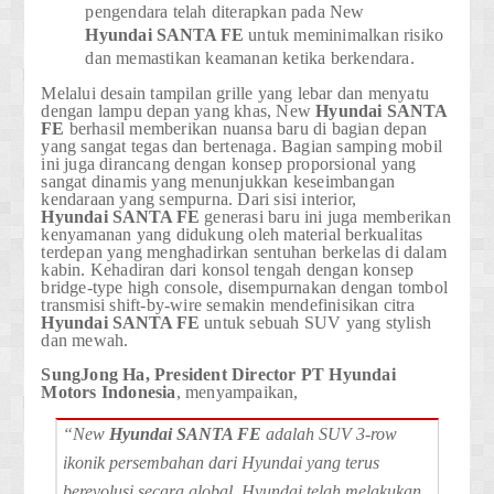
pengendara telah diterapkan pada New
Hyundai
SANTA FE
untuk meminimalkan risiko
dan memastikan keamanan ketika berkendara.
Melalui desain tampilan grille yang lebar dan menyatu
dengan lampu depan yang khas, New
Hyundai
SANTA
FE
berhasil memberikan nuansa baru di bagian depan
yang sangat tegas dan bertenaga. Bagian samping mobil
ini juga dirancang dengan konsep proporsional yang
sangat dinamis yang menunjukkan keseimbangan
kendaraan yang sempurna. Dari sisi interior,
Hyundai
SANTA FE
generasi baru ini juga memberikan
kenyamanan yang didukung oleh material berkualitas
terdepan yang menghadirkan sentuhan berkelas di dalam
kabin. Kehadiran dari konsol tengah dengan konsep
bridge-type high console, disempurnakan dengan tombol
transmisi shift-by-wire semakin mendefinisikan citra
Hyundai
SANTA FE
untuk sebuah SUV yang stylish
dan mewah.
SungJong Ha, President Director PT Hyundai
Motors Indonesia
, menyampaikan,
“New
Hyundai
SANTA FE
adalah SUV 3-row
ikonik persembahan dari Hyundai yang terus
berevolusi secara global. Hyundai telah melakukan