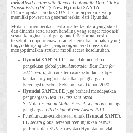
turbodiesel
engine with 8- speed automatic Dual Clutch
Transmission (DCT)
. New
Hyundai
SANTA
FE
merupakan produk SUV Hyundai pertama yang
memiliki powertrain generasi terkini dari Hyundai.
Mobil ini memberikan performa berkendara yang stabil
dan dinamis serta sistem handling yang sangat responsif
sesuai keinginan dari pengemudi. Performa mesin
tersebut mampu menawarkan efisiensi bahan bakar yang
tinggi ditunjang oleh pengurangan berat chassis dan
mengoptimalkan struktur mobil secara keseluruhan.
Hyundai
SANTA FE
juga telah menerima
pengakuan global yaitu
Autotrader Best Cars for
2021 award
, di mana termasuk satu dari 12 tipe
kendaraan yang mendapatkan penghargaan
bergengsi tersebut. Sebelumnya di tahun 2020,
Hyundai
SANTA FE
juga berhasil mendapatkan
penghargaan
Best in Class Mid-Sized
SUV
dari
England Motor Press Association
dan juga
penghargaan
Redesign of Year Award 2019
.
Penghargaan-penghargaan untuk
Hyundai
SANTA
FE
secara global tersebut menunjukkan bahwa
performa dari SUV 3-row dari Hyundai ini telah