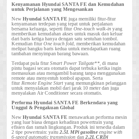
Kenyamanan
Hyundai
SANTA FE
dan Kemudahan
untuk Perjalanan yang Mengesankan
New
Hyundai
SANTA FE
juga memiliki fitur-fitur
kenyamanan terdepan yang tepat untuk perjalanan
bersama keluarga, seperti fitur
One-touch walk-in
yang
memberikan kemudahan akses untuk masuk dan keluar
dari baris ketiga hanya dengan satu sentuhan tombol.
Kemudian fitur
One touch fold
, memberikan kemudahan
melipat bangku baris kedua untuk mendapatkan ruang
tambahan menyimpan barang bawaan.
Terdapat pula fitur
Smart Power Tailgate**,
di mana
pintu bagasi secara otomatis dapat terbuka ketika ingin
memasukan atau mengambil barang tanpa menggunakan
remote atau menyentuh tombol apapun. Serta
fitur
Remote Engine Start
yang memungkinan pelanggan
untuk menyalakan mobil dari jarak 10 meter dan juga
menyalakan Air Conditioner secara otomatis.
Performa
Hyundai
SANTA FE
Berkendara yang
Unggul & Pengakuan Global
New
Hyundai
SANTA FE
menawarkan performa mesin
yang luar biasa dengan kehadiran powertrain yang
efisien dan ramah lingkungan. Produk ini tersedia dalam
2 tipe powertrain: yaitu
2.5L MPi gasoline
engine with
6-speed automatic transmission
dan
2.2L CRDi