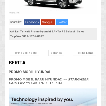
Share ke:
Facebook
Google+
Twitter
Artikel Terkait Promo Hyundai SANTA FE Bekasi | Sales
Telp/Wa.0812-1266-8022 :
Posting Lebih Baru
Beranda
Posting Lama
BERITA
PROMO MOBIL HYUNDAI
𝗣𝗥𝗢𝗠𝗢 𝗠𝗢𝗕𝗜𝗟 𝗕𝗔𝗥𝗨 𝗛𝗬𝗨𝗡𝗗𝗔𝗜 <== 𝙎𝙏𝘼𝙍𝙂𝘼𝙕𝙀𝙍
𝘾𝘼𝙍𝙏𝙀𝙉𝙕 ==> CARTENZ X TIPE PRIME ...