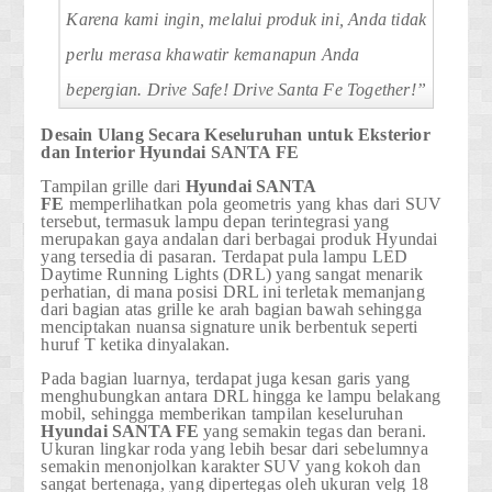
Karena kami ingin, melalui produk ini, Anda tidak
perlu merasa khawatir kemanapun Anda
bepergian.
Drive Safe! Drive Santa Fe Together!”
Desain Ulang Secara Keseluruhan untuk Eksterior
dan Interior
Hyundai
SANTA FE
Tampilan grille dari
Hyundai
SANTA
FE
memperlihatkan pola geometris yang khas dari SUV
tersebut, termasuk lampu depan terintegrasi yang
merupakan gaya andalan dari berbagai produk Hyundai
yang tersedia di pasaran. Terdapat pula lampu
LED
Daytime Running Lights (DRL)
yang sangat menarik
perhatian, di mana posisi DRL ini terletak memanjang
dari bagian atas grille ke arah bagian bawah sehingga
menciptakan nuansa signature unik
berbentuk seperti
huruf T
ketika dinyalakan.
Pada bagian luarnya, terdapat juga kesan garis yang
menghubungkan antara DRL hingga ke lampu belakang
mobil, sehingga memberikan tampilan keseluruhan
Hyundai
SANTA FE
yang semakin tegas dan berani.
Ukuran lingkar roda yang lebih besar dari sebelumnya
semakin menonjolkan karakter SUV yang kokoh dan
sangat bertenaga, yang dipertegas oleh ukuran
velg 18