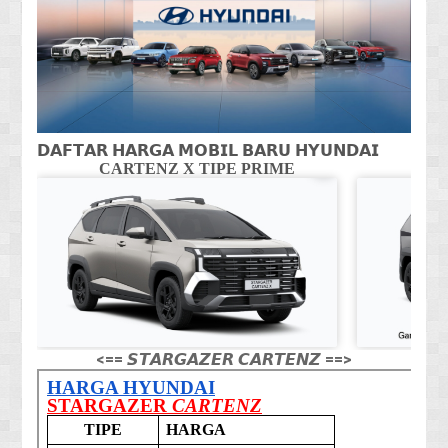
𝗗𝗔𝗙𝗧𝗔𝗥 𝗛𝗔𝗥𝗚𝗔 𝗠𝗢𝗕𝗜𝗟 𝗕𝗔𝗥𝗨 𝗛𝗬𝗨𝗡𝗗𝗔𝗜
CARTENZ X TIPE PRIME
CA
<== 𝙎𝙏𝘼𝙍𝙂𝘼𝙕𝙀𝙍 𝘾𝘼𝙍𝙏𝙀𝙉𝙕 ==>