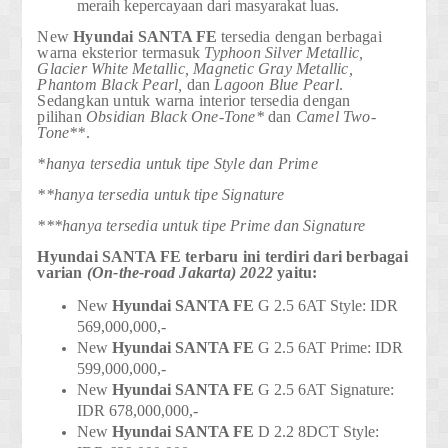
meraih kepercayaan dari masyarakat luas.
New
Hyundai
SANTA FE
tersedia dengan berbagai
warna eksterior termasuk
Typhoon Silver Metallic,
Glacier White Metallic, Magnetic Gray Metallic,
Phantom Black Pearl,
dan
Lagoon Blue Pearl
.
Sedangkan untuk warna interior tersedia dengan
pilihan
Obsidian Black One-Tone*
dan
Camel Two-
Tone**
.
*hanya tersedia untuk tipe Style dan Prime
**hanya tersedia untuk tipe Signature
***hanya tersedia untuk tipe Prime dan Signature
Hyundai
SANTA FE
terbaru ini terdiri dari berbagai
varian
(On-the-road Jakarta) 2022
yaitu:
New
Hyundai
SANTA FE
G 2.5 6AT Style
: IDR
569,000,000,-
New
Hyundai
SANTA FE
G 2.5 6AT Prime
: IDR
599,000,000,-
New
Hyundai
SANTA FE
G 2.5 6AT Signature
:
IDR 678,000,000,-
New
Hyundai
SANTA FE
D 2.2 8DCT Style
: