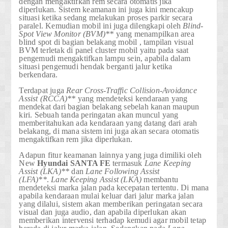
dengan mengaktifkan rem secara otomatis jika
diperlukan. Sistem keamanan ini juga kini mencakup
situasi ketika sedang melakukan proses parkir secara
paralel. Kemudian mobil ini juga dilengkapi oleh
Blind-
Spot View Monitor (BVM)**
yang menampilkan area
blind spot di bagian belakang mobil , tampilan visual
BVM terletak di panel cluster mobil yaitu pada saat
pengemudi mengaktifkan lampu sein, apabila dalam
situasi pengemudi hendak berganti jalur ketika
berkendara.
Terdapat juga
Rear Cross-Traffic Collision-Avoidance
Assist (RCCA)**
yang mendeteksi kendaraan yang
mendekat dari bagian belakang sebelah kanan maupun
kiri. Sebuah tanda peringatan akan muncul yang
memberitahukan ada kendaraan yang datang dari arah
belakang, di mana sistem ini juga akan secara otomatis
mengaktifkan rem jika diperlukan.
Adapun fitur keamanan lainnya yang juga dimiliki oleh
New
Hyundai
SANTA FE
termasuk
Lane Keeping
Assist (LKA)**
dan
Lane Following Assist
(LFA)**
.
Lane Keeping Assist (LKA)
membantu
mendeteksi marka jalan pada kecepatan tertentu.
Di mana
apabila kendaraan mulai keluar dari jalur marka jalan
yang dilalui, sistem akan memberikan peringatan secara
visual dan juga audio, dan apabila diperlukan akan
memberikan intervensi terhadap kemudi agar mobil tetap