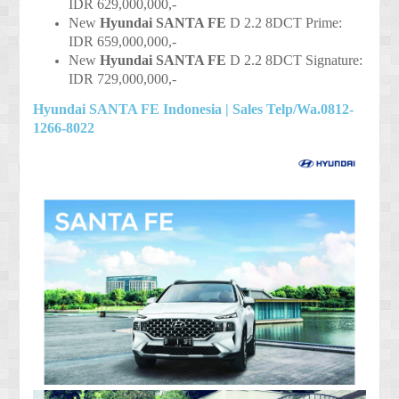
IDR 629,000,000,-
New
Hyundai
SANTA FE
D 2.2 8DCT Prime
:
IDR 659,000,000,-
New
Hyundai
SANTA FE
D 2.2 8DCT Signature
:
IDR 729,000,000,-
Hyundai SANTA FE Indonesia | Sales Telp/Wa.0812-
1266-8022