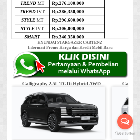
HYUNDAI STARGAZER CARTENZ
Informasi Promo Harga dan Kredit Mobil Baru
Calligraphy 2.5L TGDi Hybrid AWD
Calligr