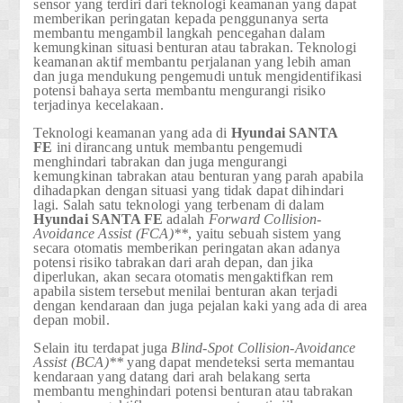
sensor yang terdiri dari teknologi keamanan yang dapat
memberikan peringatan kepada penggunanya serta
membantu mengambil langkah pencegahan dalam
kemungkinan situasi benturan atau tabrakan. Teknologi
keamanan aktif m
embantu perjalanan yang lebih aman
dan juga mendukung pengemudi untuk mengidentifikasi
potensi bahaya serta membantu mengurangi risiko
terjadinya kecelakaan.
Teknologi keamanan yang ada di
Hyundai
SANTA
FE
ini dirancang untuk membantu pengemudi
menghindari tabrakan dan juga mengurangi
kemungkinan tabrakan atau benturan yang parah apabila
dihadapkan dengan situasi yang tidak dapat dihindari
lagi. Salah satu teknologi yang terbenam di dalam
Hyundai
SANTA FE
adalah
Forward Collision-
Avoidance Assist (FCA)**
, yaitu sebuah sistem yang
secara otomatis memberikan peringatan akan adanya
potensi risiko tabrakan dari arah depan, dan jika
diperlukan, akan secara otomatis mengaktifkan rem
apabila sistem tersebut menilai benturan akan terjadi
dengan kendaraan dan juga pejalan kaki yang ada di area
depan mobil.
Selain itu terdapat juga
Blind-Spot Collision-Avoidance
Assist (BCA)**
yang dapat mendeteksi serta memantau
kendaraan yang datang dari arah belakang serta
membantu menghindari potensi benturan atau tabrakan