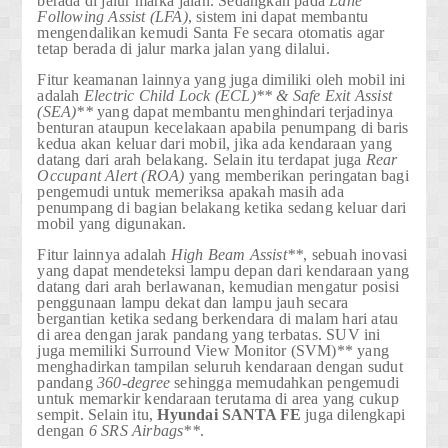
berada di jalur marka jalan. Sedangkan pada
Lane
Following Assist (LFA)
, sistem ini dapat membantu
mengendalikan kemudi Santa Fe secara otomatis agar
tetap berada di jalur marka jalan yang dilalui.
Fitur keamanan lainnya yang juga dimiliki oleh mobil ini
adalah
Electric Child Lock (ECL)**
& Safe Exit Assist
(SEA)**
yang dapat membantu menghindari terjadinya
benturan ataupun kecelakaan apabila penumpang di baris
kedua akan keluar dari mobil, jika ada kendaraan yang
datang dari arah belakang. Selain itu terdapat juga
Rear
Occupant Alert (ROA)
yang memberikan peringatan bagi
pengemudi untuk memeriksa apakah masih ada
penumpang di bagian belakang ketika sedang keluar dari
mobil yang digunakan.
Fitur lainnya adalah
High Beam Assist**
, sebuah inovasi
yang dapat mendeteksi lampu depan dari kendaraan yang
datang dari arah berlawanan, kemudian mengatur posisi
penggunaan lampu dekat dan lampu jauh secara
bergantian ketika sedang berkendara di malam hari atau
di area dengan jarak pandang yang terbatas. SUV ini
juga memiliki
Surround View Monitor (SVM)**
yang
menghadirkan tampilan seluruh kendaraan dengan sudut
pandang
360-degree
sehingga memudahkan pengemudi
untuk memarkir kendaraan terutama di area yang cukup
sempit. Selain itu,
Hyundai
SANTA FE
juga dilengkapi
dengan
6 SRS Airbags**
.