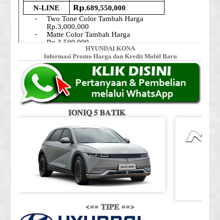
HYUNDAI KONA
Informasi Promo Harga dan Kredit Mobil Baru
𝐈𝐎𝐍𝐈𝐐 𝟓 𝐁𝐀𝐓𝐈𝐊
<== 𝐓𝐈𝐏𝐄 ==>