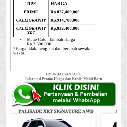
HYUNDAI SANTA FE
Informasi Promo Harga dan Kredit Mobil Baru
𝐏𝐀𝐋𝐈𝐒𝐀𝐃𝐄 𝐗𝐑𝐓 𝐒𝐈𝐆𝐍𝐀𝐓𝐔𝐑𝐄 𝐀𝐖𝐃
𝐏𝐀𝐋