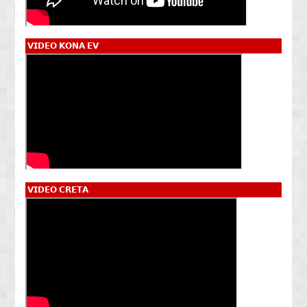
𝗩𝗜𝗗𝗘𝗢 𝗞𝗢𝗡𝗔 𝗘𝗩
𝗩𝗜𝗗𝗘𝗢 𝗖𝗥𝗘𝗧𝗔