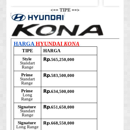
<== 𝐓𝐈𝐏𝐄 ==>