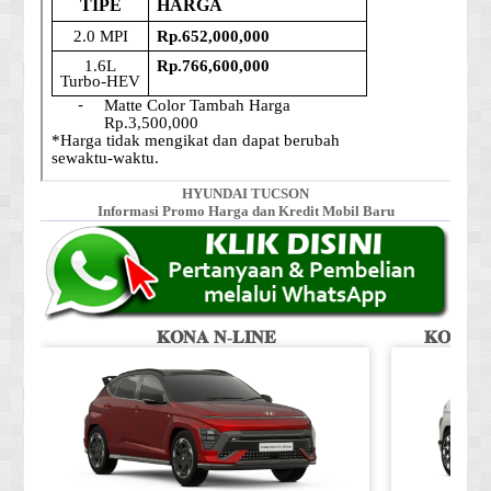
HYUNDAI TUCSON
Informasi Promo Harga dan Kredit Mobil Baru
𝐊𝐎𝐍𝐀 𝐍-𝐋𝐈𝐍𝐄
𝐊𝐎𝐍𝐀 𝐒