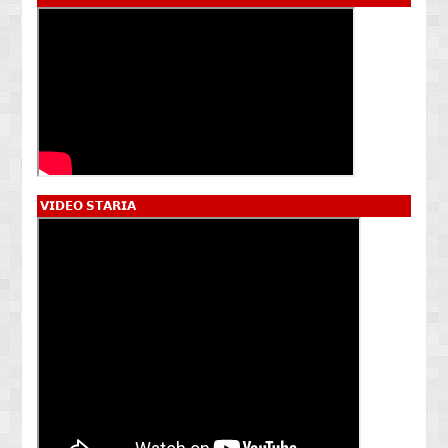
𝗩𝗜𝗗𝗘𝗢 𝗦𝗧𝗔𝗥𝗜𝗔