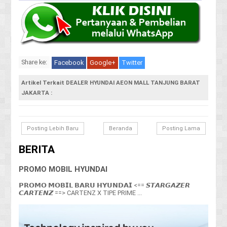
Share ke:
Facebook
Google+
Twitter
Artikel Terkait DEALER HYUNDAI AEON MALL TANJUNG BARAT
JAKARTA :
Posting Lebih Baru
Beranda
Posting Lama
BERITA
PROMO MOBIL HYUNDAI
𝗣𝗥𝗢𝗠𝗢 𝗠𝗢𝗕𝗜𝗟 𝗕𝗔𝗥𝗨 𝗛𝗬𝗨𝗡𝗗𝗔𝗜 <== 𝙎𝙏𝘼𝙍𝙂𝘼𝙕𝙀𝙍
𝘾𝘼𝙍𝙏𝙀𝙉𝙕 ==> CARTENZ X TIPE PRIME ...