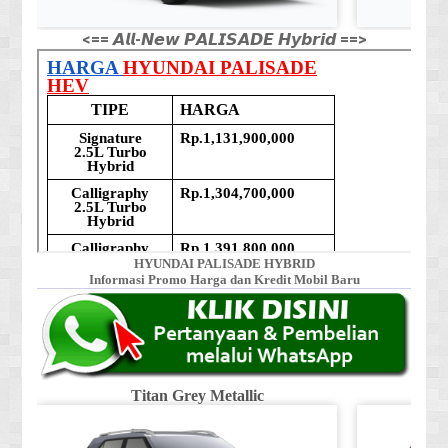
<== 𝘼𝙡𝙡-𝙉𝙚𝙬 𝙋𝘼𝙇𝙄𝙎𝘼𝘿𝙀 𝙃𝙮𝙗𝙧𝙞𝙙 ==>
HYUNDAI PALISADE HYBRID
Informasi Promo Harga dan Kredit Mobil Baru
Titan Grey Metallic