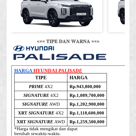
<== 𝐓𝐈𝐏𝐄 𝐃𝐀𝐍 𝐖𝐀𝐑𝐍𝐀 ==>