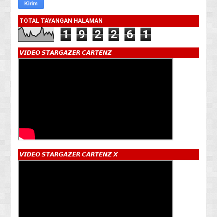
TOTAL TAYANGAN HALAMAN
1
9
2
2
6
1
𝙑𝙄𝘿𝙀𝙊 𝙎𝙏𝘼𝙍𝙂𝘼𝙕𝙀𝙍 𝘾𝘼𝙍𝙏𝙀𝙉𝙕
𝙑𝙄𝘿𝙀𝙊 𝙎𝙏𝘼𝙍𝙂𝘼𝙕𝙀𝙍 𝘾𝘼𝙍𝙏𝙀𝙉𝙕 𝙓