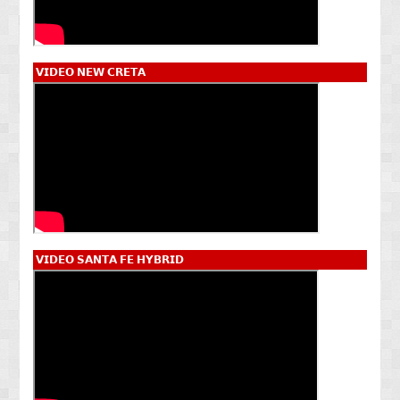
𝗩𝗜𝗗𝗘𝗢 𝗡𝗘𝗪 𝗖𝗥𝗘𝗧𝗔
𝗩𝗜𝗗𝗘𝗢 𝗦𝗔𝗡𝗧𝗔 𝗙𝗘 𝗛𝗬𝗕𝗥𝗜𝗗