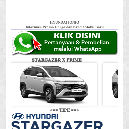
HYUNDAI IONIQ
Informasi Promo Harga dan Kredit Mobil Baru
𝐒𝐓𝐀𝐑𝐆𝐀𝐙𝐄𝐑 𝐗 𝐏𝐑𝐈𝐌𝐄
𝐒
<== 𝐓𝐈𝐏𝐄 ==>