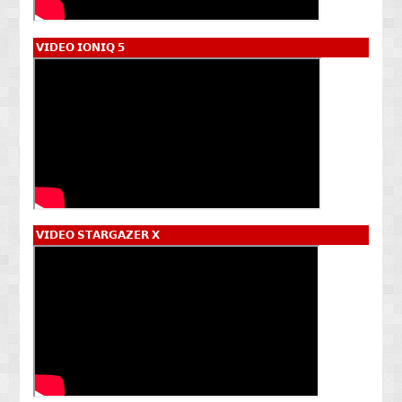
𝗩𝗜𝗗𝗘𝗢 𝗜𝗢𝗡𝗜𝗤 𝟱
𝗩𝗜𝗗𝗘𝗢 𝗦𝗧𝗔𝗥𝗚𝗔𝗭𝗘𝗥 𝗫