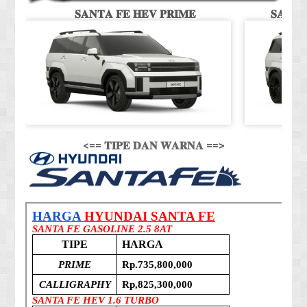
𝐒𝐀𝐍𝐓𝐀 𝐅𝐄 𝐇𝐄𝐕 𝐏𝐑𝐈𝐌𝐄
𝐒𝐀𝐍𝐓
<== 𝐓𝐈𝐏𝐄 𝐃𝐀𝐍 𝐖𝐀𝐑𝐍𝐀 ==>