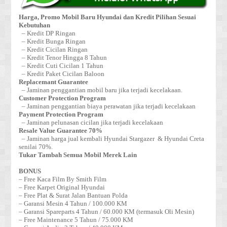
Harga, Promo Mobil Baru Hyundai dan Kredit Pilihan Sesuai
Kebutuhan
– Kredit DP Ringan
– Kredit Bunga Ringan
– Kredit Cicilan Ringan
– Kredit Tenor Hingga 8 Tahun
– Kredit Cuti Cicilan 1 Tahun
– Kredit Paket Cicilan Baloon
Replacemant Guarantee
– Jaminan penggantian mobil baru jika terjadi kecelakaan.
Customer Protection Program
– Jaminan penggantian biaya perawatan jika terjadi kecelakaan
Payment Protection Program
– Jaminan pelunasan cicilan jika terjadi kecelakaan
Resale Value Guarantee 70%
– Jaminan harga jual kembali Hyundai Stargazer & Hyundai Creta
senilai 70%.
Tukar Tambah Semua Mobil Merek Lain
BONUS
– Free Kaca Film By Smith Film
– Free Karpet Original Hyundai
– Free Plat & Surat Jalan Bantuan Polda
– Garansi Mesin 4 Tahun / 100.000 KM
– Garansi Spareparts 4 Tahun / 60.000 KM (termasuk Oli Mesin)
– Free Maintenance 5 Tahun / 75.000 KM