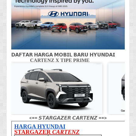
𝗗𝗔𝗙𝗧𝗔𝗥 𝗛𝗔𝗥𝗚𝗔 𝗠𝗢𝗕𝗜𝗟 𝗕𝗔𝗥𝗨 𝗛𝗬𝗨𝗡𝗗𝗔𝗜
CARTENZ X TIPE PRIME
CA
<== 𝙎𝙏𝘼𝙍𝙂𝘼𝙕𝙀𝙍 𝘾𝘼𝙍𝙏𝙀𝙉𝙕 ==>