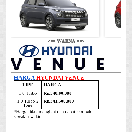
<== 𝐖𝐀𝐑𝐍𝐀 ==>