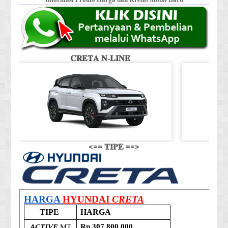
Informasi Promo Harga dan Kredit Mobil Baru
𝐂𝐑𝐄𝐓𝐀 𝐍-𝐋𝐈𝐍𝐄
<== 𝐓𝐈𝐏𝐄 ==>