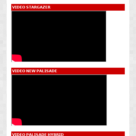
𝗩𝗜𝗗𝗘𝗢 𝗦𝗧𝗔𝗥𝗚𝗔𝗭𝗘𝗥
𝗩𝗜𝗗𝗘𝗢 𝗡𝗘𝗪 𝗣𝗔𝗟𝗜𝗦𝗔𝗗𝗘
𝗩𝗜𝗗𝗘𝗢 𝗣𝗔𝗟𝗜𝗦𝗔𝗗𝗘 𝗛𝗬𝗕𝗥𝗜𝗗