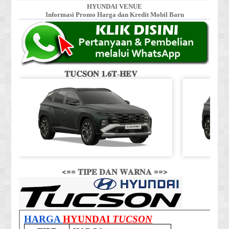
HYUNDAI VENUE
Informasi Promo Harga dan Kredit Mobil Baru
𝐓𝐔𝐂𝐒𝐎𝐍 𝟏.𝟔𝐓-𝐇𝐄𝐕
<== 𝐓𝐈𝐏𝐄 𝐃𝐀𝐍 𝐖𝐀𝐑𝐍𝐀 ==>