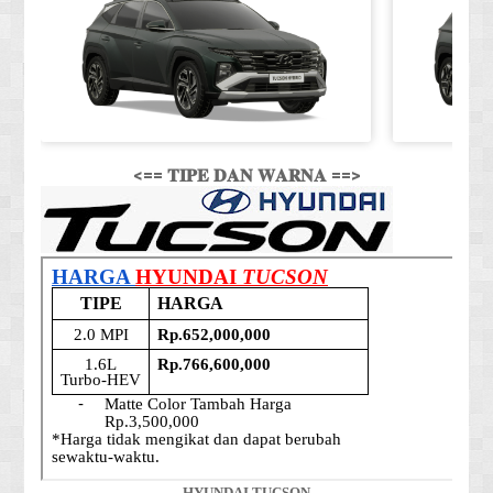
<== 𝐓𝐈𝐏𝐄 𝐃𝐀𝐍 𝐖𝐀𝐑𝐍𝐀 ==>
HYUNDAI TUCSON