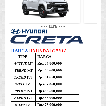
<== 𝐓𝐈𝐏𝐄 ==>