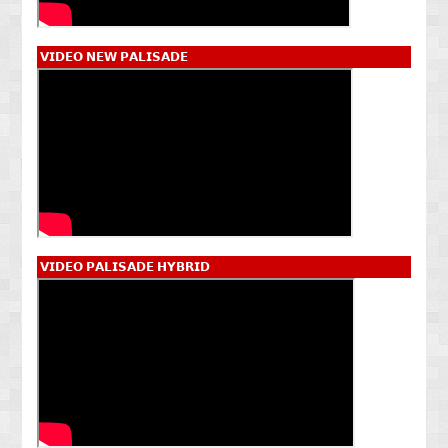
𝗩𝗜𝗗𝗘𝗢 𝗡𝗘𝗪 𝗣𝗔𝗟𝗜𝗦𝗔𝗗𝗘
𝗩𝗜𝗗𝗘𝗢 𝗣𝗔𝗟𝗜𝗦𝗔𝗗𝗘 𝗛𝗬𝗕𝗥𝗜𝗗