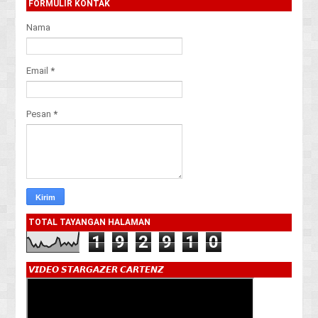
FORMULIR KONTAK
Nama
Email
*
Pesan
*
TOTAL TAYANGAN HALAMAN
1
9
2
9
1
0
𝙑𝙄𝘿𝙀𝙊 𝙎𝙏𝘼𝙍𝙂𝘼𝙕𝙀𝙍 𝘾𝘼𝙍𝙏𝙀𝙉𝙕