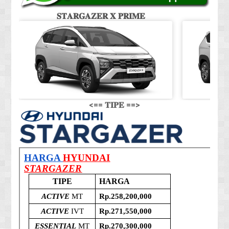
𝐒𝐓𝐀𝐑𝐆𝐀𝐙𝐄𝐑 𝐗 𝐏𝐑𝐈𝐌𝐄
𝐒
<== 𝐓𝐈𝐏𝐄 ==>