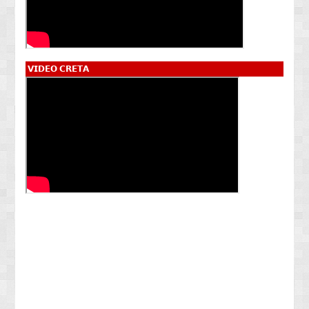
𝗩𝗜𝗗𝗘𝗢 𝗖𝗥𝗘𝗧𝗔