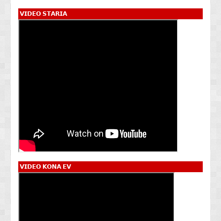
𝗩𝗜𝗗𝗘𝗢 𝗦𝗧𝗔𝗥𝗜𝗔
𝗩𝗜𝗗𝗘𝗢 𝗞𝗢𝗡𝗔 𝗘𝗩