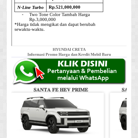
HYUNDAI CRETA
Informasi Promo Harga dan Kredit Mobil Baru
𝐒𝐀𝐍𝐓𝐀 𝐅𝐄 𝐇𝐄𝐕 𝐏𝐑𝐈𝐌𝐄
𝐒𝐀𝐍𝐓