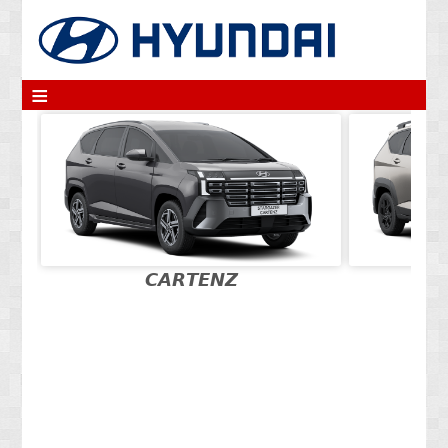
≡
𝘾𝘼𝙍𝙏𝙀𝙉𝙕