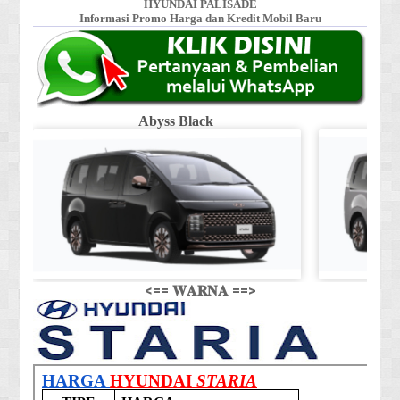
HYUNDAI PALISADE
Informasi Promo Harga dan Kredit Mobil Baru
Abyss Black
Shi
<== 𝐖𝐀𝐑𝐍𝐀 ==>