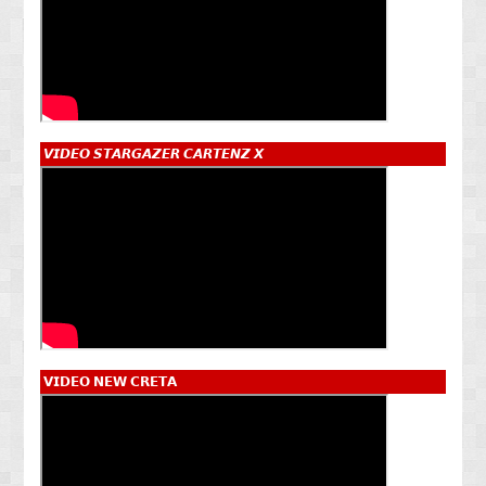
𝙑𝙄𝘿𝙀𝙊 𝙎𝙏𝘼𝙍𝙂𝘼𝙕𝙀𝙍 𝘾𝘼𝙍𝙏𝙀𝙉𝙕 𝙓
𝗩𝗜𝗗𝗘𝗢 𝗡𝗘𝗪 𝗖𝗥𝗘𝗧𝗔