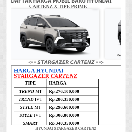
𝗗𝗔𝗙𝗧𝗔𝗥 𝗛𝗔𝗥𝗚𝗔 𝗠𝗢𝗕𝗜𝗟 𝗕𝗔𝗥𝗨 𝗛𝗬𝗨𝗡𝗗𝗔𝗜
CARTENZ X TIPE PRIME
CA
<== 𝙎𝙏𝘼𝙍𝙂𝘼𝙕𝙀𝙍 𝘾𝘼𝙍𝙏𝙀𝙉𝙕 ==>
HYUNDAI STARGAZER CARTENZ