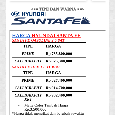
<== 𝐓𝐈𝐏𝐄 𝐃𝐀𝐍 𝐖𝐀𝐑𝐍𝐀 ==>