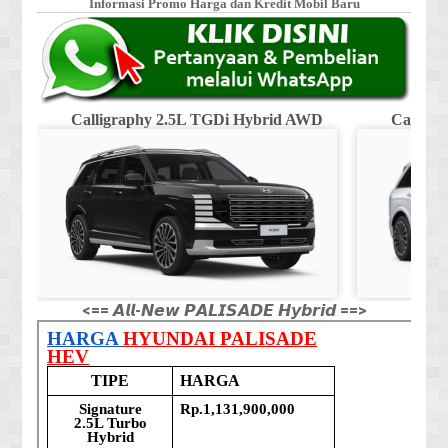
Informasi Promo Harga dan Kredit Mobil Baru
Calligraphy 2.5L TGDi Hybrid AWD
Calligr
<== 𝘼𝙡𝙡-𝙉𝙚𝙬 𝙋𝘼𝙇𝙄𝙎𝘼𝘿𝙀 𝙃𝙮𝙗𝙧𝙞𝙙 ==>