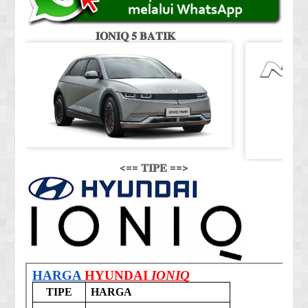
𝐈𝐎𝐍𝐈𝐐 𝟓 𝐁𝐀𝐓𝐈𝐊
<== 𝐓𝐈𝐏𝐄 ==>