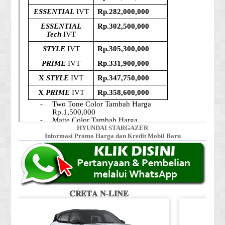
HYUNDAI STARGAZER
Informasi Promo Harga dan Kredit Mobil Baru
𝐂𝐑𝐄𝐓𝐀 𝐍-𝐋𝐈𝐍𝐄