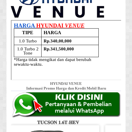
HYUNDAI VENUE
Informasi Promo Harga dan Kredit Mobil Baru
𝐓𝐔𝐂𝐒𝐎𝐍 𝟏.𝟔𝐓-𝐇𝐄𝐕