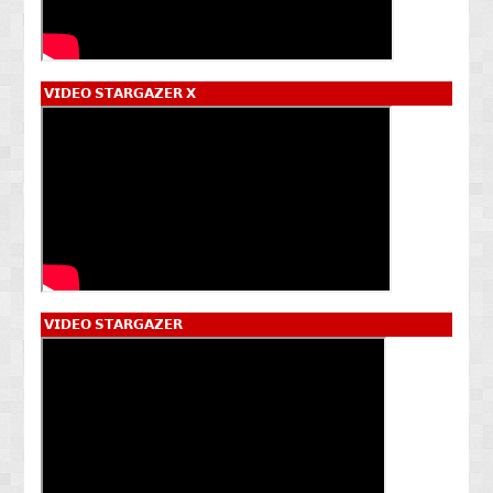
𝗩𝗜𝗗𝗘𝗢 𝗦𝗧𝗔𝗥𝗚𝗔𝗭𝗘𝗥 𝗫
𝗩𝗜𝗗𝗘𝗢 𝗦𝗧𝗔𝗥𝗚𝗔𝗭𝗘𝗥