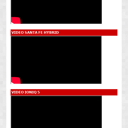
𝗩𝗜𝗗𝗘𝗢 𝗦𝗔𝗡𝗧𝗔 𝗙𝗘 𝗛𝗬𝗕𝗥𝗜𝗗
𝗩𝗜𝗗𝗘𝗢 𝗜𝗢𝗡𝗜𝗤 𝟱