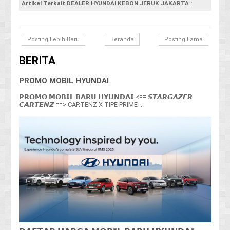
Artikel Terkait DEALER HYUNDAI KEBON JERUK JAKARTA :
Posting Lebih Baru
Beranda
Posting Lama
BERITA
PROMO MOBIL HYUNDAI
𝗣𝗥𝗢𝗠𝗢 𝗠𝗢𝗕𝗜𝗟 𝗕𝗔𝗥𝗨 𝗛𝗬𝗨𝗡𝗗𝗔𝗜 <== 𝙎𝙏𝘼𝙍𝙂𝘼𝙕𝙀𝙍
𝘾𝘼𝙍𝙏𝙀𝙉𝙕 ==> CARTENZ X TIPE PRIME ...