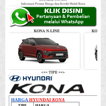
Informasi Promo Harga dan Kredit Mobil Baru
𝐊𝐎𝐍𝐀 𝐍-𝐋𝐈𝐍𝐄
𝐊𝐎𝐍𝐀 𝐒
<== 𝐓𝐈𝐏𝐄 ==>