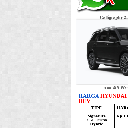
Calligraphy 
<== 𝘼𝙡𝙡-𝙉𝙚