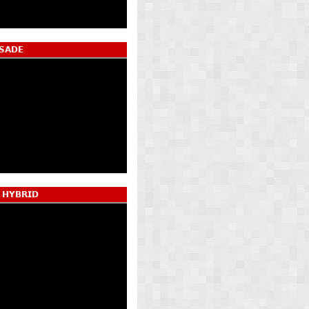
𝗦𝗔𝗗𝗘
 𝗛𝗬𝗕𝗥𝗜𝗗