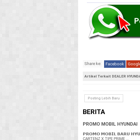
Share ke:
Facebook
Googl
Artikel Terkait DEALER HYUN
Posting Lebih Baru
BERITA
PROMO MOBIL HYUNDAI
𝗣𝗥𝗢𝗠𝗢 𝗠𝗢𝗕𝗜𝗟 𝗕𝗔𝗥𝗨 𝗛𝗬
CARTENZ X TIPE PRIME ...