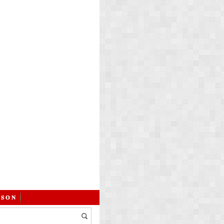
 𝐒 𝐎 𝐍