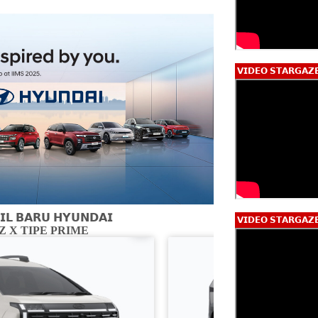
𝗩𝗜𝗗𝗘𝗢 𝗦𝗧𝗔𝗥𝗚𝗔𝗭
𝗟 𝗕𝗔𝗥𝗨 𝗛𝗬𝗨𝗡𝗗𝗔𝗜
𝗩𝗜𝗗𝗘𝗢 𝗦𝗧𝗔𝗥𝗚𝗔𝗭
 X TIPE PRIME
CARTENZ X 