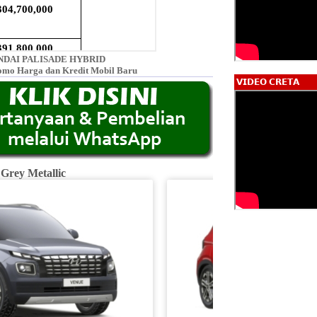
DAI PALISADE HYBRID
omo Harga dan Kredit Mobil Baru
𝗩𝗜𝗗𝗘𝗢 𝗖𝗥𝗘𝗧𝗔
 Grey Metallic
Fiery R