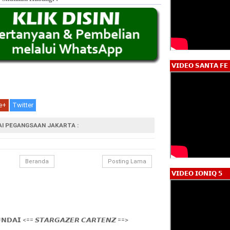
𝗩𝗜𝗗𝗘𝗢 𝗦𝗔𝗡𝗧𝗔 𝗙𝗘
e+
Twitter
DAI PEGANGSAAN JAKARTA :
Beranda
Posting Lama
𝗩𝗜𝗗𝗘𝗢 𝗜𝗢𝗡𝗜𝗤 𝟱
𝗡𝗗𝗔𝗜 <== 𝙎𝙏𝘼𝙍𝙂𝘼𝙕𝙀𝙍 𝘾𝘼𝙍𝙏𝙀𝙉𝙕 ==>