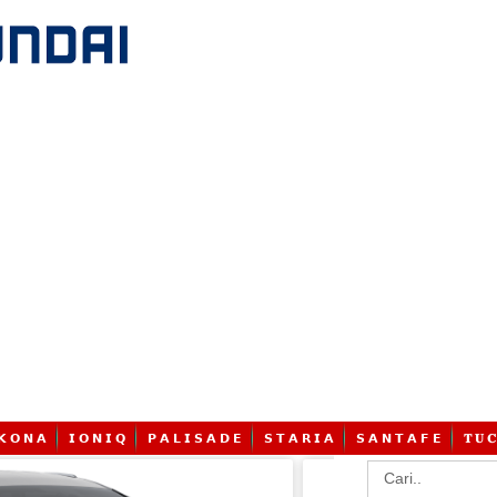
𝗞 𝗢 𝗡 𝗔
𝗜 𝗢 𝗡 𝗜 𝗤
𝗣 𝗔 𝗟 𝗜 𝗦 𝗔 𝗗 𝗘
𝗦 𝗧 𝗔 𝗥 𝗜 𝗔
𝗦 𝗔 𝗡 𝗧 𝗔 𝗙 𝗘
𝐓 𝐔 𝐂