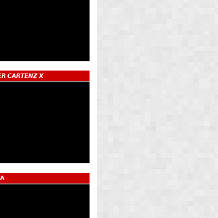
𝙍 𝘾𝘼𝙍𝙏𝙀𝙉𝙕 𝙓
𝗔