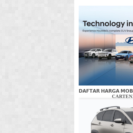
𝗗𝗔𝗙𝗧𝗔𝗥 𝗛𝗔𝗥𝗚𝗔 𝗠𝗢𝗕
CARTENZ