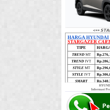
<== 𝙎𝙏𝘼
HYUND
Informasi Pr