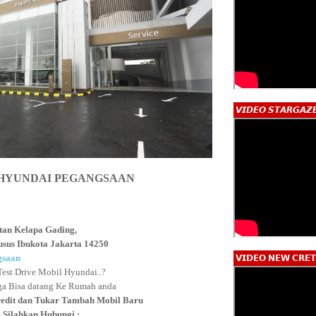
𝙑𝙄𝘿𝙀𝙊 𝙎𝙏𝘼𝙍𝙂𝘼𝙕
HYUNDAI PEGANGSAAN
tan Kelapa Gading,
usus Ibukota Jakarta 14250
gsaan
𝗩𝗜𝗗𝗘𝗢 𝗡𝗘𝗪 𝗖𝗥𝗘𝗧
Test Drive Mobil Hyundai..?
ga Bisa datang Ke Rumah anda
redit dan Tukar Tambah Mobil Baru
Silahkan Hubungi :