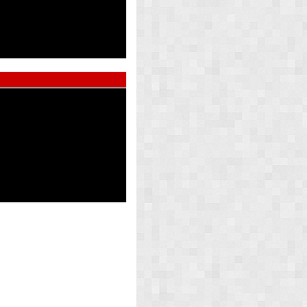
ed Pearl
Atlas Whi