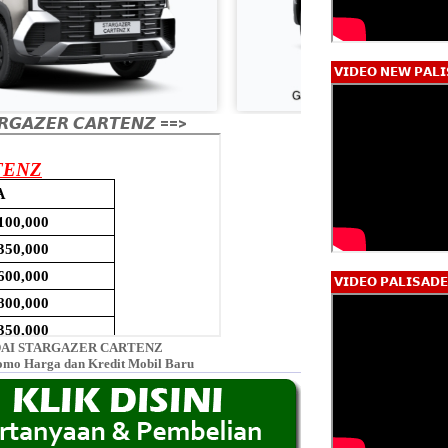
𝗩𝗜𝗗𝗘𝗢 𝗡𝗘𝗪 𝗣𝗔𝗟𝗜
𝙂𝘼𝙕𝙀𝙍 𝘾𝘼𝙍𝙏𝙀𝙉𝙕 ==>
𝗩𝗜𝗗𝗘𝗢 𝗣𝗔𝗟𝗜𝗦𝗔𝗗
AI STARGAZER CARTENZ
omo Harga dan Kredit Mobil Baru