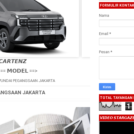
FORMULIR KONTA
Nama
Email
*
Pesan
*
𝘾𝘼𝙍𝙏𝙀𝙉𝙕

== 𝗠𝗢𝗗𝗘𝗟 ==>
YUNDAI PEGANGSAAN JAKARTA
ANGSAAN JAKARTA
TOTAL TAYANGAN
1
𝙑𝙄𝘿𝙀𝙊 𝙎𝙏𝘼𝙍𝙂𝘼𝙕