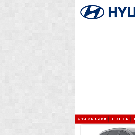
𝐒 𝐓 𝐀 𝐑 𝐆 𝐀 𝐙 𝐄 𝐑
𝗖 𝗥 𝗘 𝗧 𝗔