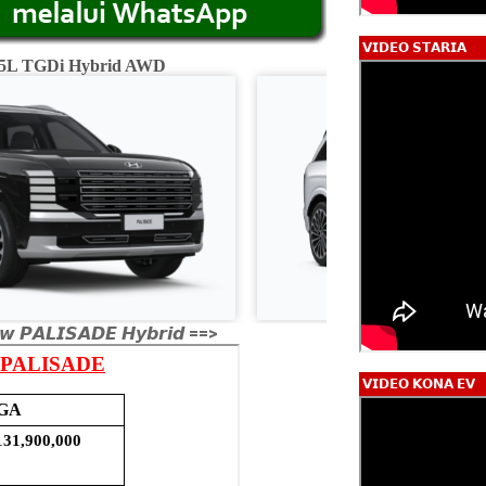
𝗩𝗜𝗗𝗘𝗢 𝗦𝗧𝗔𝗥𝗜𝗔
2.5L TGDi Hybrid AWD
Calligraphy 2.5L
𝙬 𝙋𝘼𝙇𝙄𝙎𝘼𝘿𝙀 𝙃𝙮𝙗𝙧𝙞𝙙 ==>
𝗩𝗜𝗗𝗘𝗢 𝗞𝗢𝗡𝗔 𝗘𝗩