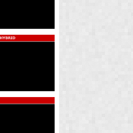
 𝗛𝗬𝗕𝗥𝗜𝗗