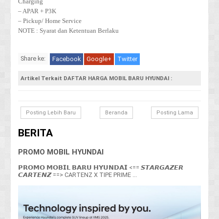
Charging
– APAR + P3K
– Pickup/ Home Service
NOTE : Syarat dan Ketentuan Berlaku
Share ke:
Facebook
Google+
Twitter
Artikel Terkait DAFTAR HARGA MOBIL BARU HYUNDAI :
Posting Lebih Baru
Beranda
Posting Lama
BERITA
PROMO MOBIL HYUNDAI
𝗣𝗥𝗢𝗠𝗢 𝗠𝗢𝗕𝗜𝗟 𝗕𝗔𝗥𝗨 𝗛𝗬𝗨𝗡𝗗𝗔𝗜 <== 𝙎𝙏𝘼𝙍𝙂𝘼𝙕𝙀𝙍
𝘾𝘼𝙍𝙏𝙀𝙉𝙕 ==> CARTENZ X TIPE PRIME ...