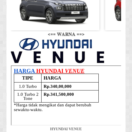
<== 𝐖𝐀𝐑𝐍𝐀 ==>
HYUNDAI VENUE