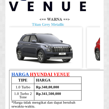
<== 𝐖𝐀𝐑𝐍𝐀 ==>
Titan Grey Metallic