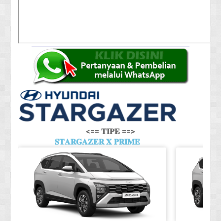
<== 𝐓𝐈𝐏𝐄 ==>
𝐒𝐓𝐀𝐑𝐆𝐀𝐙𝐄𝐑 𝐗 𝐏𝐑𝐈𝐌𝐄
𝐒