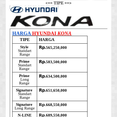
<== 𝐓𝐈𝐏𝐄 ==>