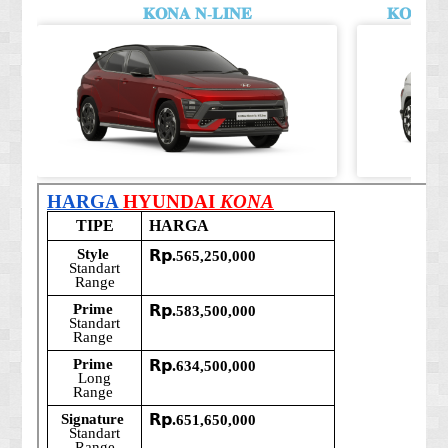
𝐊𝐎𝐍𝐀 𝐍-𝐋𝐈𝐍𝐄
𝐊𝐎𝐍𝐀 𝐒