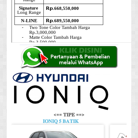
<== 𝐓𝐈𝐏𝐄 ==>
𝐈𝐎𝐍𝐈𝐐 𝟓 𝐁𝐀𝐓𝐈𝐊