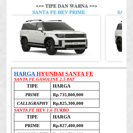
<== 𝐓𝐈𝐏𝐄 𝐃𝐀𝐍 𝐖𝐀𝐑𝐍𝐀 ==>
𝐒𝐀𝐍𝐓𝐀 𝐅𝐄 𝐇𝐄𝐕 𝐏𝐑𝐈𝐌𝐄
𝐒𝐀𝐍𝐓