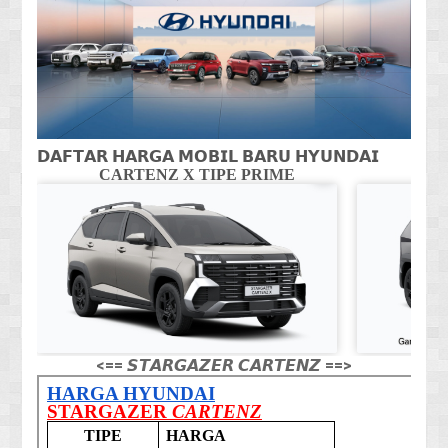
𝗗𝗔𝗙𝗧𝗔𝗥 𝗛𝗔𝗥𝗚𝗔 𝗠𝗢𝗕𝗜𝗟 𝗕𝗔𝗥𝗨 𝗛𝗬𝗨𝗡𝗗𝗔𝗜
CARTENZ X TIPE PRIME
CA
<== 𝙎𝙏𝘼𝙍𝙂𝘼𝙕𝙀𝙍 𝘾𝘼𝙍𝙏𝙀𝙉𝙕 ==>