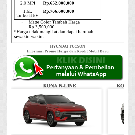
HYUNDAI TUCSON
Informasi Promo Harga dan Kredit Mobil Baru
𝐊𝐎𝐍𝐀 𝐍-𝐋𝐈𝐍𝐄
𝐊𝐎𝐍𝐀 𝐒