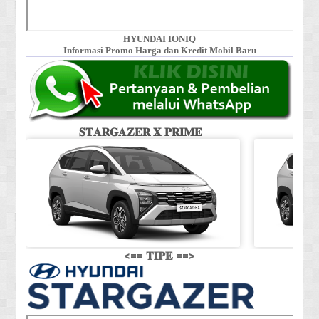
HYUNDAI IONIQ
Informasi Promo Harga dan Kredit Mobil Baru
𝐒𝐓𝐀𝐑𝐆𝐀𝐙𝐄𝐑 𝐗 𝐏𝐑𝐈𝐌𝐄
𝐒
<== 𝐓𝐈𝐏𝐄 ==>