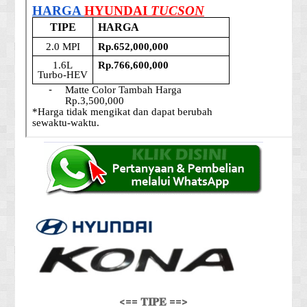
<== 𝐓𝐈𝐏𝐄 ==>