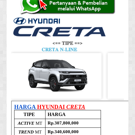
<== 𝐓𝐈𝐏𝐄 ==>
𝐂𝐑𝐄𝐓𝐀 𝐍-𝐋𝐈𝐍𝐄