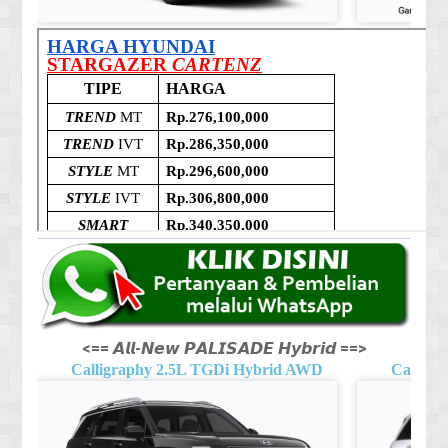
<== 𝘼𝙡𝙡-𝙉𝙚𝙬 𝙋𝘼𝙇𝙄𝙎𝘼𝘿𝙀 𝙃𝙮𝙗𝙧𝙞𝙙 ==>
Calligraphy 2.5L TGDi Hybrid AWD
Calligr