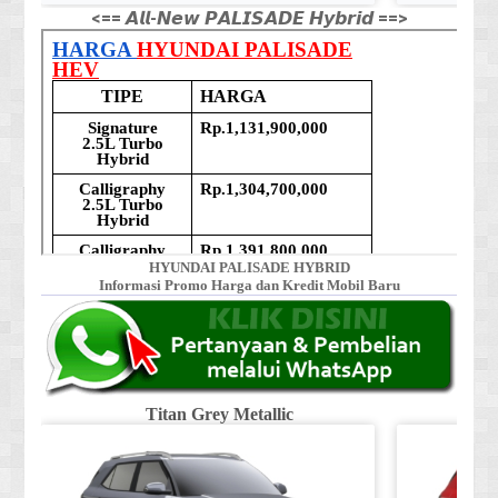
<== 𝘼𝙡𝙡-𝙉𝙚𝙬 𝙋𝘼𝙇𝙄𝙎𝘼𝘿𝙀 𝙃𝙮𝙗𝙧𝙞𝙙 ==>
HYUNDAI PALISADE HYBRID
Informasi Promo Harga dan Kredit Mobil Baru
Titan Grey Metallic