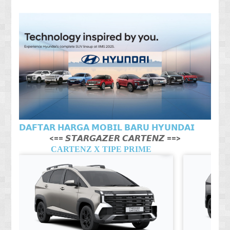
𝗗𝗔𝗙𝗧𝗔𝗥 𝗛𝗔𝗥𝗚𝗔 𝗠𝗢𝗕𝗜𝗟 𝗕𝗔𝗥𝗨 𝗛𝗬𝗨𝗡𝗗𝗔𝗜
<== 𝙎𝙏𝘼𝙍𝙂𝘼𝙕𝙀𝙍 𝘾𝘼𝙍𝙏𝙀𝙉𝙕 ==>
CARTENZ X TIPE PRIME
CA