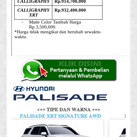
<== 𝐓𝐈𝐏𝐄 𝐃𝐀𝐍 𝐖𝐀𝐑𝐍𝐀 ==>
𝐏𝐀𝐋𝐈𝐒𝐀𝐃𝐄 𝐗𝐑𝐓 𝐒𝐈𝐆𝐍𝐀𝐓𝐔𝐑𝐄 𝐀𝐖𝐃
𝐏𝐀𝐋