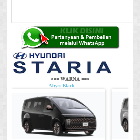
<== 𝐖𝐀𝐑𝐍𝐀 ==>
Abyss Black
Shi