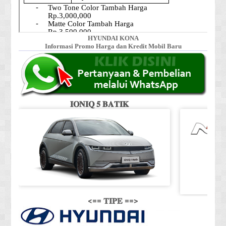
HYUNDAI KONA
Informasi Promo Harga dan Kredit Mobil Baru
𝐈𝐎𝐍𝐈𝐐 𝟓 𝐁𝐀𝐓𝐈𝐊
<== 𝐓𝐈𝐏𝐄 ==>