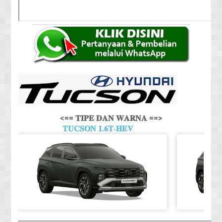
<== 𝐓𝐈𝐏𝐄 𝐃𝐀𝐍 𝐖𝐀𝐑𝐍𝐀 ==>
𝐓𝐔𝐂𝐒𝐎𝐍 𝟏.𝟔𝐓-𝐇𝐄𝐕