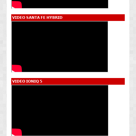
𝗩𝗜𝗗𝗘𝗢 𝗦𝗔𝗡𝗧𝗔 𝗙𝗘 𝗛𝗬𝗕𝗥𝗜𝗗
𝗩𝗜𝗗𝗘𝗢 𝗜𝗢𝗡𝗜𝗤 𝟱