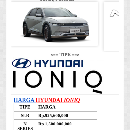
<== 𝐓𝐈𝐏𝐄 ==>