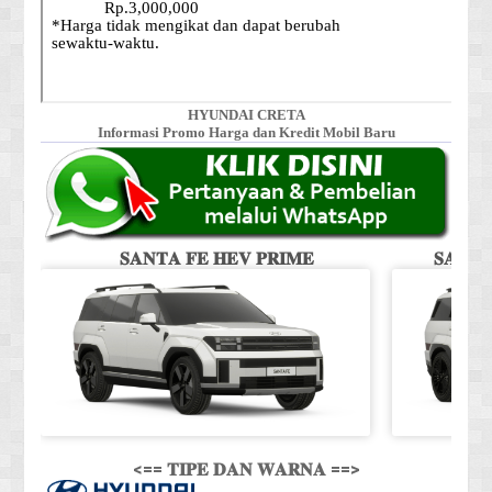
HYUNDAI CRETA
Informasi Promo Harga dan Kredit Mobil Baru
𝐒𝐀𝐍𝐓𝐀 𝐅𝐄 𝐇𝐄𝐕 𝐏𝐑𝐈𝐌𝐄
𝐒𝐀𝐍𝐓
<== 𝐓𝐈𝐏𝐄 𝐃𝐀𝐍 𝐖𝐀𝐑𝐍𝐀 ==>