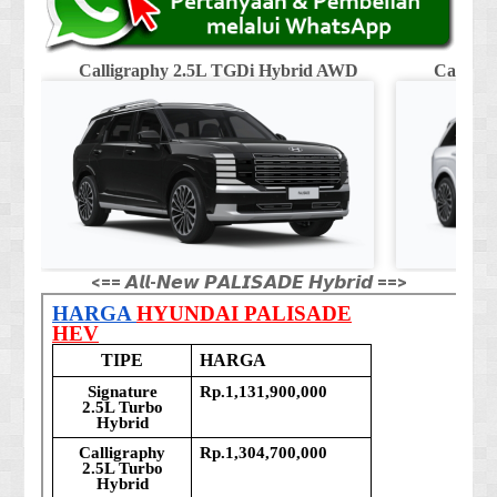
Calligraphy 2.5L TGDi Hybrid AWD
Calligr
<== 𝘼𝙡𝙡-𝙉𝙚𝙬 𝙋𝘼𝙇𝙄𝙎𝘼𝘿𝙀 𝙃𝙮𝙗𝙧𝙞𝙙 ==>