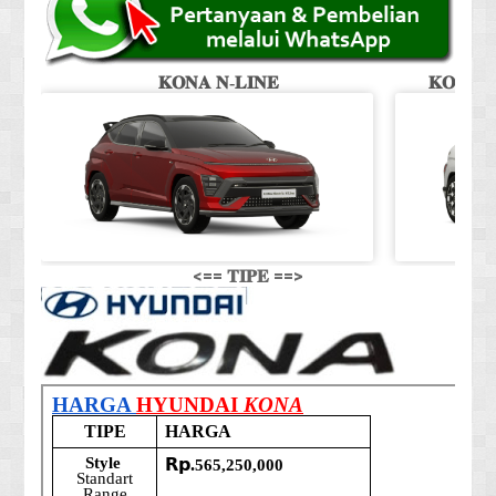
𝐊𝐎𝐍𝐀 𝐍-𝐋𝐈𝐍𝐄
𝐊𝐎𝐍𝐀 𝐒
<== 𝐓𝐈𝐏𝐄 ==>