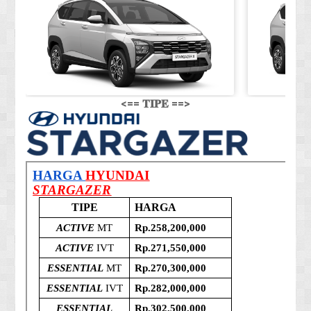
<== 𝐓𝐈𝐏𝐄 ==>