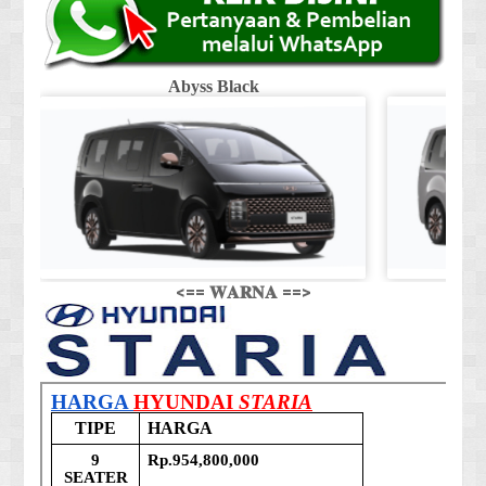
Abyss Black
Shi
<== 𝐖𝐀𝐑𝐍𝐀 ==>