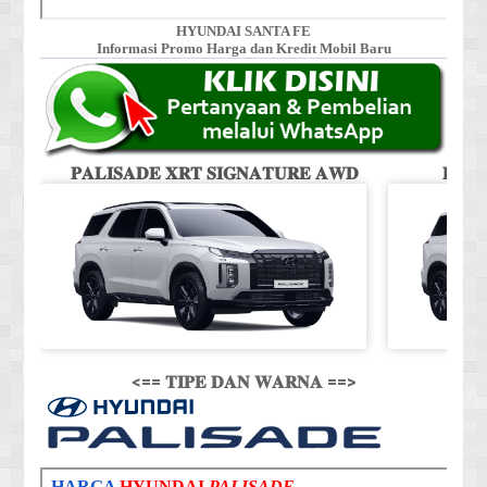
HYUNDAI SANTA FE
Informasi Promo Harga dan Kredit Mobil Baru
𝐏𝐀𝐋𝐈𝐒𝐀𝐃𝐄 𝐗𝐑𝐓 𝐒𝐈𝐆𝐍𝐀𝐓𝐔𝐑𝐄 𝐀𝐖𝐃
𝐏𝐀𝐋
<== 𝐓𝐈𝐏𝐄 𝐃𝐀𝐍 𝐖𝐀𝐑𝐍𝐀 ==>