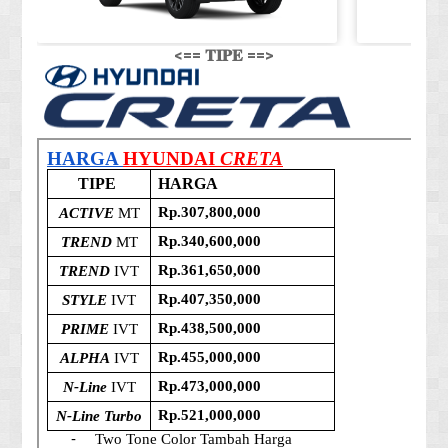
<== 𝐓𝐈𝐏𝐄 ==>