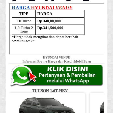
HYUNDAI VENUE
Informasi Promo Harga dan Kredit Mobil Baru
𝐓𝐔𝐂𝐒𝐎𝐍 𝟏.𝟔𝐓-𝐇𝐄𝐕