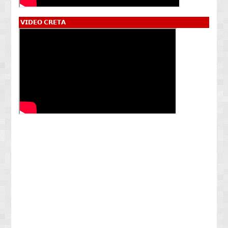
𝗩𝗜𝗗𝗘𝗢 𝗖𝗥𝗘𝗧𝗔