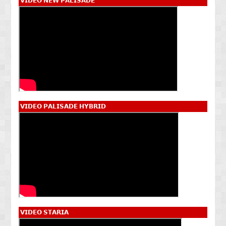
𝗩𝗜𝗗𝗘𝗢 𝗡𝗘𝗪 𝗣𝗔𝗟𝗜𝗦𝗔𝗗𝗘
𝗩𝗜𝗗𝗘𝗢 𝗣𝗔𝗟𝗜𝗦𝗔𝗗𝗘 𝗛𝗬𝗕𝗥𝗜𝗗
𝗩𝗜𝗗𝗘𝗢 𝗦𝗧𝗔𝗥𝗜𝗔