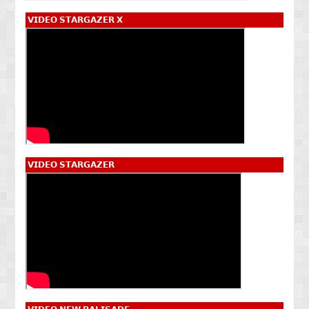
𝗩𝗜𝗗𝗘𝗢 𝗦𝗧𝗔𝗥𝗚𝗔𝗭𝗘𝗥 𝗫
𝗩𝗜𝗗𝗘𝗢 𝗦𝗧𝗔𝗥𝗚𝗔𝗭𝗘𝗥