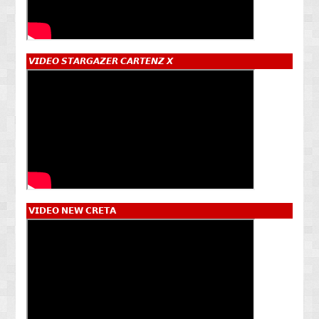
𝙑𝙄𝘿𝙀𝙊 𝙎𝙏𝘼𝙍𝙂𝘼𝙕𝙀𝙍 𝘾𝘼𝙍𝙏𝙀𝙉𝙕 𝙓
𝗩𝗜𝗗𝗘𝗢 𝗡𝗘𝗪 𝗖𝗥𝗘𝗧𝗔