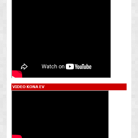
𝗩𝗜𝗗𝗘𝗢 𝗞𝗢𝗡𝗔 𝗘𝗩