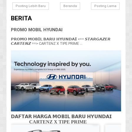
Posting Lebih Baru
Beranda
Posting Lama
BERITA
PROMO MOBIL HYUNDAI
𝗣𝗥𝗢𝗠𝗢 𝗠𝗢𝗕𝗜𝗟 𝗕𝗔𝗥𝗨 𝗛𝗬𝗨𝗡𝗗𝗔𝗜 <== 𝙎𝙏𝘼𝙍𝙂𝘼𝙕𝙀𝙍
𝘾𝘼𝙍𝙏𝙀𝙉𝙕 ==> CARTENZ X TIPE PRIME ...
𝗗𝗔𝗙𝗧𝗔𝗥 𝗛𝗔𝗥𝗚𝗔 𝗠𝗢𝗕𝗜𝗟 𝗕𝗔𝗥𝗨 𝗛𝗬𝗨𝗡𝗗𝗔𝗜
CARTENZ X TIPE PRIME
CA