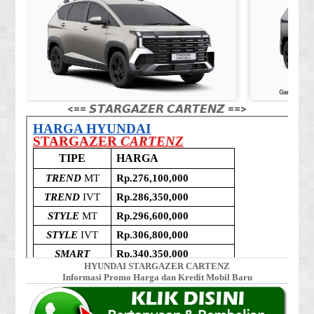
<== 𝙎𝙏𝘼𝙍𝙂𝘼𝙕𝙀𝙍 𝘾𝘼𝙍𝙏𝙀𝙉𝙕 ==>
HYUNDAI STARGAZER CARTENZ
Informasi Promo Harga dan Kredit Mobil Baru