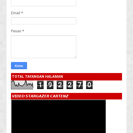
Email
*
Pesan
*
TOTAL TAYANGAN HALAMAN
1
9
2
2
7
0
𝙑𝙄𝘿𝙀𝙊 𝙎𝙏𝘼𝙍𝙂𝘼𝙕𝙀𝙍 𝘾𝘼𝙍𝙏𝙀𝙉𝙕