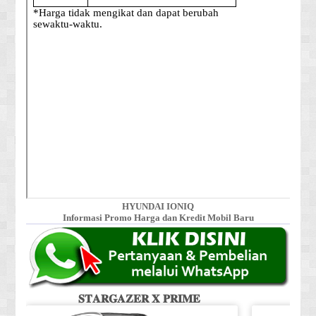
HYUNDAI IONIQ
Informasi Promo Harga dan Kredit Mobil Baru
𝐒𝐓𝐀𝐑𝐆𝐀𝐙𝐄𝐑 𝐗 𝐏𝐑𝐈𝐌𝐄
𝐒