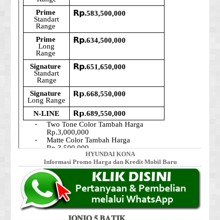
HYUNDAI KONA
Informasi Promo Harga dan Kredit Mobil Baru
𝐈𝐎𝐍𝐈𝐐 𝟓 𝐁𝐀𝐓𝐈𝐊