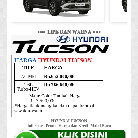
<== 𝐓𝐈𝐏𝐄 𝐃𝐀𝐍 𝐖𝐀𝐑𝐍𝐀 ==>
HYUNDAI TUCSON
Informasi Promo Harga dan Kredit Mobil Baru